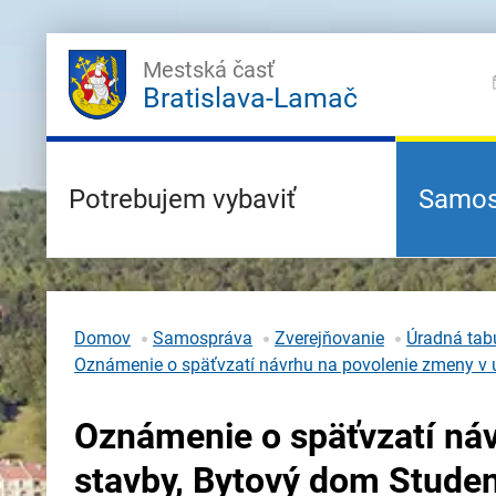
Mestská časť
Bratislava-Lamač
Potrebujem vybaviť
Samos
Domov
Samospráva
Zverejňovanie
Úradná tabu
Oznámenie o späťvzatí návrhu na povolenie zmeny v u
Oznámenie o späťvzatí náv
stavby, Bytový dom Studen