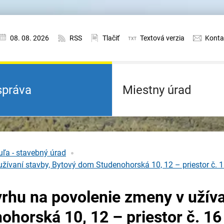
08. 08. 2026
RSS
Tlačiť
Textová verzia
Konta
práva
Miestny úrad
ľa - stavebný úrad
žívaní stavby, Bytový dom Studenohorská 10, 12 – priestor č. 
rhu na povolenie zmeny v užív
ohorská 10, 12 – priestor č. 16