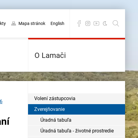
kty
Mapa stránok
English
O Lamači
Volení zástupcovia
16
Zverejňovanie
aní
Úradná tabuľa
Úradná tabuľa - životné prostredie