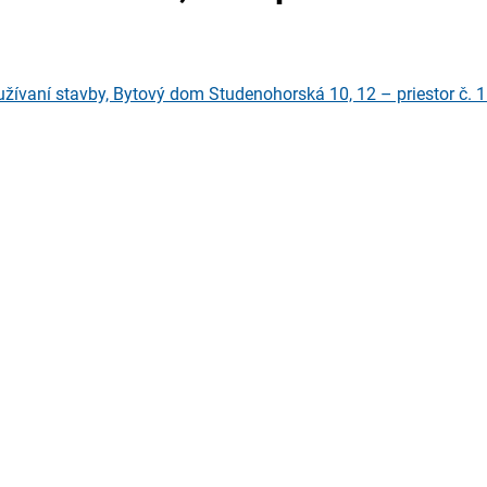
žívaní stavby, Bytový dom Studenohorská 10, 12 – priestor č. 