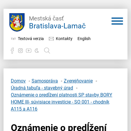
Mestská časť
Bratislava-Lamač
Textová verzia
Kontakty
English
Potrebujem vybaviť
Samospráva
Domov
Samospráva
Zverejňovanie
Úradná tabuľa - stavebný úrad
Miestny úrad
Oznámenie o predĺžení platnosti SP stavby BORY
HOME III- súvisiace investície - SO 001 - chodník
O Lamači
A115 a A116
Oznámenie o predĺžení