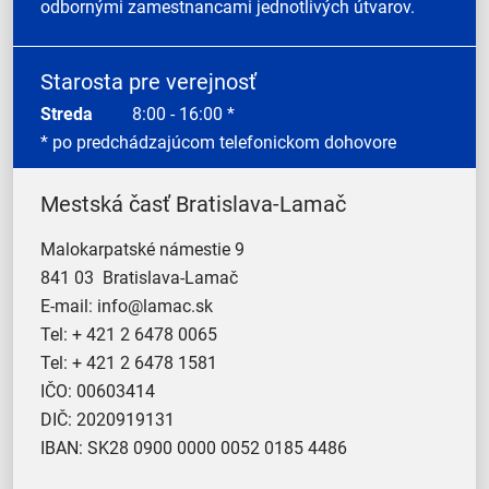
odbornými zamestnancami jednotlivých útvarov.
Starosta pre verejnosť
Streda
8:00 - 16:00 *
* po predchádzajúcom telefonickom dohovore
Mestská časť Bratislava-Lamač
Malokarpatské námestie 9
841 03 Bratislava-Lamač
E-mail:
info@lamac.sk
Tel:
+ 421 2 6478 0065
Tel:
+ 421 2 6478 1581
IČO: 00603414
DIČ: 2020919131
IBAN: SK28 0900 0000 0052 0185 4486