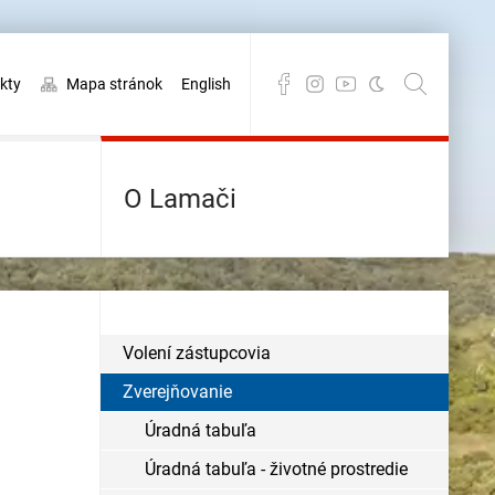
kty
Mapa stránok
English
O Lamači
Volení zástupcovia
Zverejňovanie
Úradná tabuľa
Úradná tabuľa - životné prostredie