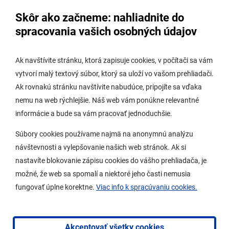
Úradná tabuľa - životné prostredie
Skôr ako začneme: nahliadnite do
Úradná tabuľa stavebného úradu
spracovania vašich osobných údajov
Digitálne mesto
Ak navštívite stránku, ktorá zapisuje cookies, v počítači sa vám
vytvorí malý textový súbor, ktorý sa uloží vo vašom prehliadači.
Potrebujem vybaviť
Ak rovnakú stránku navštívite nabudúce, pripojíte sa vďaka
nemu na web rýchlejšie. Náš web vám ponúkne relevantné
Samospráva
informácie a bude sa vám pracovať jednoduchšie.
Miestny úrad
Súbory cookies používame najmä na anonymnú analýzu
O Lamači
návštevnosti a vylepšovanie našich web stránok. Ak si
nastavíte blokovanie zápisu cookies do vášho prehliadača, je
možné, že web sa spomalí a niektoré jeho časti nemusia
Mobilná aplikácia
fungovať úplne korektne.
Viac info k spracúvaniu cookies.
Aktuality
Kontakty
Akceptovať všetky cookies