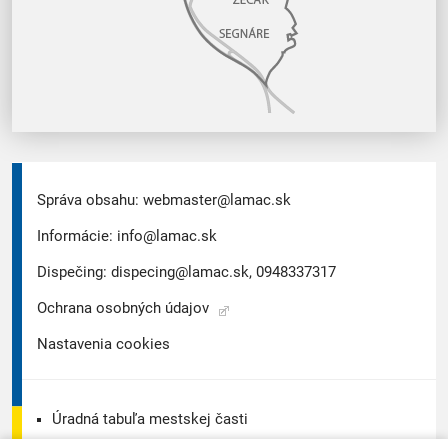
Správa obsahu:
webmaster@lamac.sk
Informácie:
info@lamac.sk
Dispečing:
dispecing@lamac.sk,
0948337317
Ochrana osobných údajov
Nastavenia cookies
Úradná tabuľa mestskej časti