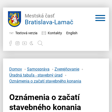
Mestská časť
Bratislava-Lamač
Textová verzia
Kontakty
English
Potrebujem vybaviť
Samospráva
Domov
Samospráva
Zverejňovanie
Úradná tabuľa - stavebný úrad
Miestny úrad
Oznámenia o začatí stavebného konania
O Lamači
Oznámenia o začatí
stavebného konania