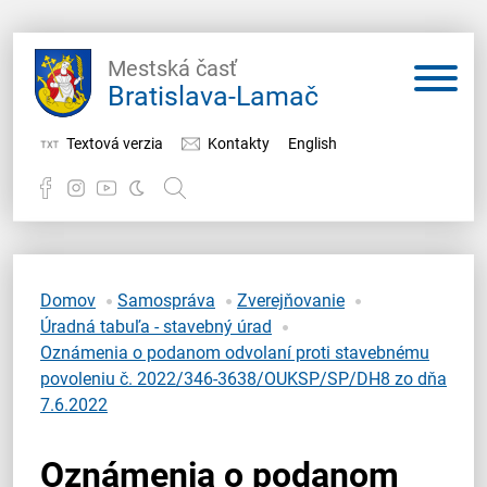
Mestská časť
Bratislava-Lamač
Textová verzia
Kontakty
English
Potrebujem vybaviť
Samospráva
Domov
Samospráva
Zverejňovanie
Úradná tabuľa - stavebný úrad
Miestny úrad
Oznámenia o podanom odvolaní proti stavebnému
povoleniu č. 2022/346-3638/OUKSP/SP/DH8 zo dňa
O Lamači
7.6.2022
Oznámenia o podanom