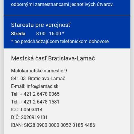
odbornými zamestnancami jednotlivých útvarov.
Starosta pre verejnosť
Streda
8:00 - 16:00 *
* po predchádzajúcom telefonickom dohovore
Mestská časť Bratislava-Lamač
Malokarpatské námestie 9
841 03 Bratislava-Lamač
E-mail:
info@lamac.sk
Tel:
+ 421 2 6478 0065
Tel:
+ 421 2 6478 1581
IČO: 00603414
DIČ: 2020919131
IBAN: SK28 0900 0000 0052 0185 4486