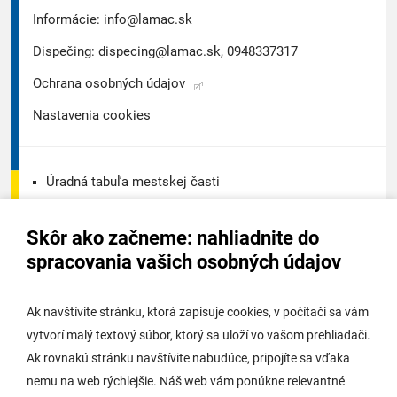
Informácie:
info@lamac.sk
Dispečing:
dispecing@lamac.sk,
0948337317
Ochrana osobných údajov
Nastavenia cookies
Úradná tabuľa mestskej časti
Úradná tabuľa - životné prostredie
Skôr ako začneme: nahliadnite do
Úradná tabuľa stavebného úradu
spracovania vašich osobných údajov
Digitálne mesto
Ak navštívite stránku, ktorá zapisuje cookies, v počítači sa vám
vytvorí malý textový súbor, ktorý sa uloží vo vašom prehliadači.
Potrebujem vybaviť
Ak rovnakú stránku navštívite nabudúce, pripojíte sa vďaka
nemu na web rýchlejšie. Náš web vám ponúkne relevantné
Samospráva