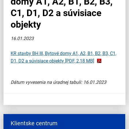
domy A1, A2, B1, B2, B3,
C1, D1, D2 a súvisiace
objekty
16.01.2023
KR stavby BH III, Bytové domy A1, A2, B1, B2, B3, C1,
D1, D2 a súvisiace objekty
[PDF, 2,18 MB]
Dátum vyvesenia na úradnej tabuli: 16.01.2023
Klientske centrum