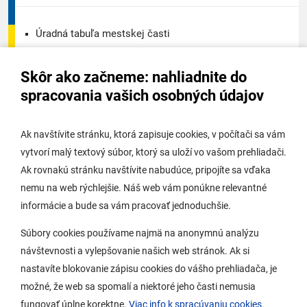
Úradná tabuľa mestskej časti
Úradná tabuľa - životné prostredie
Skôr ako začneme: nahliadnite do
Úradná tabuľa stavebného úradu
spracovania vašich osobných údajov
Digitálne mesto
Ak navštívite stránku, ktorá zapisuje cookies, v počítači sa vám
vytvorí malý textový súbor, ktorý sa uloží vo vašom prehliadači.
Potrebujem vybaviť
Ak rovnakú stránku navštívite nabudúce, pripojíte sa vďaka
nemu na web rýchlejšie. Náš web vám ponúkne relevantné
Samospráva
informácie a bude sa vám pracovať jednoduchšie.
Miestny úrad
Súbory cookies používame najmä na anonymnú analýzu
O Lamači
návštevnosti a vylepšovanie našich web stránok. Ak si
nastavíte blokovanie zápisu cookies do vášho prehliadača, je
možné, že web sa spomalí a niektoré jeho časti nemusia
Mobilná aplikácia
fungovať úplne korektne.
Viac info k spracúvaniu cookies.