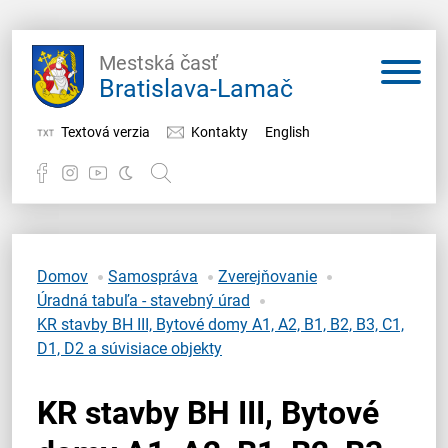
Mestská časť
Bratislava-Lamač
Textová verzia
Kontakty
English
Potrebujem vybaviť
Samospráva
Domov
Samospráva
Zverejňovanie
Úradná tabuľa - stavebný úrad
Miestny úrad
KR stavby BH III, Bytové domy A1, A2, B1, B2, B3, C1,
D1, D2 a súvisiace objekty
O Lamači
KR stavby BH III, Bytové