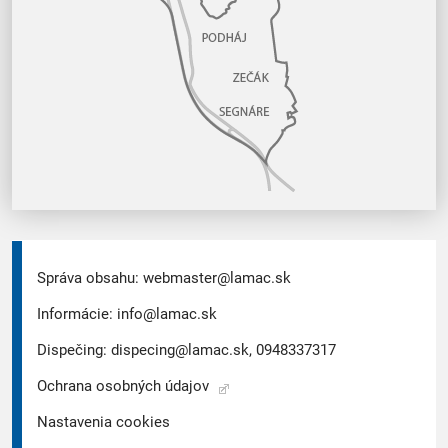
Správa obsahu:
webmaster@lamac.sk
Informácie:
info@lamac.sk
Dispečing:
dispecing@lamac.sk,
0948337317
Ochrana osobných údajov
Nastavenia cookies