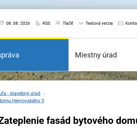
08. 08. 2026
RSS
Tlačiť
Textová verzia
Konta
práva
Miestny úrad
ľa - stavebný úrad
 domu Heyrovského 3
 Zateplenie fasád bytového dom