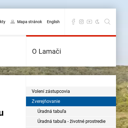
kty
Mapa stránok
English
O Lamači
Volení zástupcovia
Zverejňovanie
u
Úradná tabuľa
Úradná tabuľa - životné prostredie