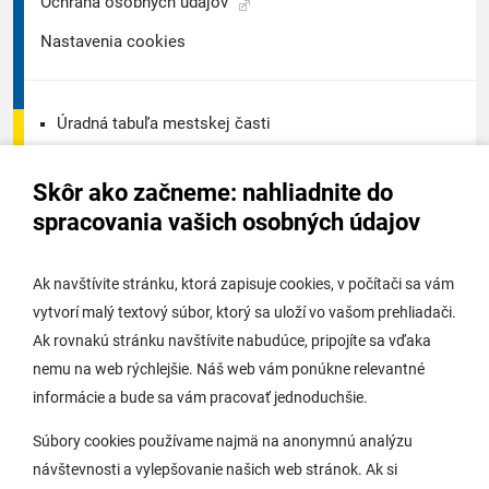
Ochrana osobných údajov
Nastavenia cookies
Úradná tabuľa mestskej časti
Úradná tabuľa - životné prostredie
Skôr ako začneme: nahliadnite do
Úradná tabuľa stavebného úradu
spracovania vašich osobných údajov
Digitálne mesto
Ak navštívite stránku, ktorá zapisuje cookies, v počítači sa vám
vytvorí malý textový súbor, ktorý sa uloží vo vašom prehliadači.
Potrebujem vybaviť
Ak rovnakú stránku navštívite nabudúce, pripojíte sa vďaka
nemu na web rýchlejšie. Náš web vám ponúkne relevantné
Samospráva
informácie a bude sa vám pracovať jednoduchšie.
Miestny úrad
Súbory cookies používame najmä na anonymnú analýzu
O Lamači
návštevnosti a vylepšovanie našich web stránok. Ak si