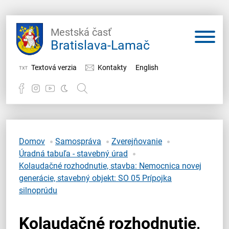
Mestská časť
Bratislava-Lamač
Textová verzia
Kontakty
English
Potrebujem vybaviť
Samospráva
Domov
Samospráva
Zverejňovanie
Úradná tabuľa - stavebný úrad
Miestny úrad
Kolaudačné rozhodnutie, stavba: Nemocnica novej
generácie, stavebný objekt: SO 05 Prípojka
O Lamači
silnoprúdu
Kolaudačné rozhodnutie,