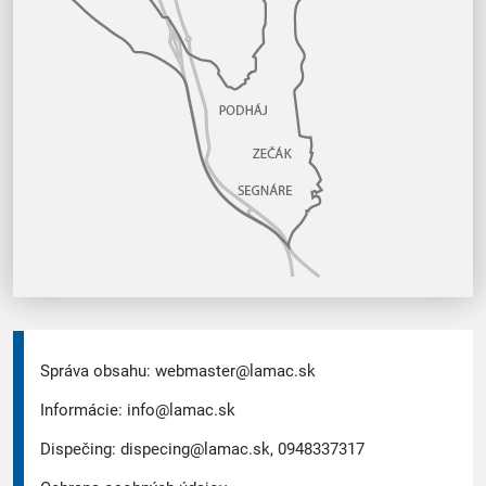
Správa obsahu:
webmaster@lamac.sk
Informácie:
info@lamac.sk
Dispečing:
dispecing@lamac.sk,
0948337317