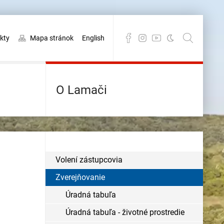
kty
Mapa stránok
English
O Lamači
Volení zástupcovia
Zverejňovanie
Úradná tabuľa
Úradná tabuľa - životné prostredie