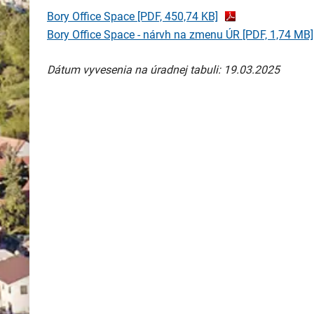
Bory Office Space
[PDF, 450,74 KB]
Bory Office Space - nárvh na zmenu ÚR
[PDF, 1,74 MB]
Dátum vyvesenia na úradnej tabuli: 19.03.2025