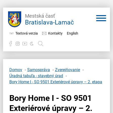
Mestská časť
Bratislava-Lamač
Textová verzia
Kontakty
English
Potrebujem vybaviť
Samospráva
Domov
Samospráva
Zverejňovanie
Úradná tabuľa - stavebný úrad
Miestny úrad
Bory Home I - SO 9501 Exteriérové úpravy – 2. etapa
O Lamači
Bory Home I - SO 9501
Exteriérové úpravy – 2.