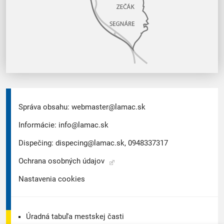
Správa obsahu:
webmaster@lamac.sk
Informácie:
info@lamac.sk
Dispečing:
dispecing@lamac.sk,
0948337317
Ochrana osobných údajov
Nastavenia cookies
Úradná tabuľa mestskej časti