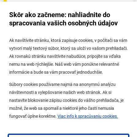
Úradná tabuľa - životné prostredie
Skôr ako začneme: nahliadnite do
Úradná tabuľa stavebného úradu
spracovania vašich osobných údajov
Digitálne mesto
Ak navštívite stránku, ktorá zapisuje cookies, v počítači sa vám
vytvorí malý textový súbor, ktorý sa uloží vo vašom prehliadači.
Potrebujem vybaviť
Ak rovnakú stránku navštívite nabudúce, pripojíte sa vďaka
nemu na web rýchlejšie. Náš web vám ponúkne relevantné
Samospráva
informácie a bude sa vám pracovať jednoduchšie.
Miestny úrad
Súbory cookies používame najmä na anonymnú analýzu
O Lamači
návštevnosti a vylepšovanie našich web stránok. Ak si
nastavíte blokovanie zápisu cookies do vášho prehliadača, je
možné, že web sa spomalí a niektoré jeho časti nemusia
Mobilná aplikácia
fungovať úplne korektne.
Viac info k spracúvaniu cookies.
Aktuality
Kontakty