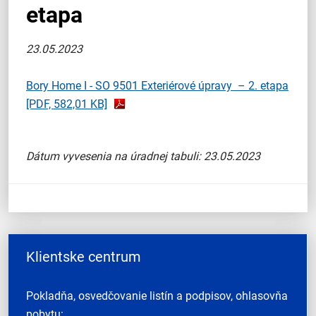
etapa
23.05.2023
Bory Home I - SO 9501 Exteriérové úpravy – 2. etapa
[PDF, 582,01 KB]
Dátum vyvesenia na úradnej tabuli: 23.05.2023
Klientske centrum
Pokladňa, osvedčovanie listín a podpisov, ohlasovňa
pobytu: