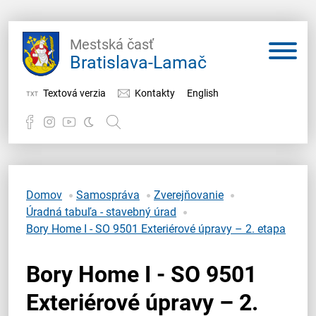
Mestská časť
Bratislava-Lamač
Textová verzia
Kontakty
English
Potrebujem vybaviť
Samospráva
Domov
Samospráva
Zverejňovanie
Úradná tabuľa - stavebný úrad
Miestny úrad
Bory Home I - SO 9501 Exteriérové úpravy – 2. etapa
O Lamači
Bory Home I - SO 9501
Exteriérové úpravy – 2.