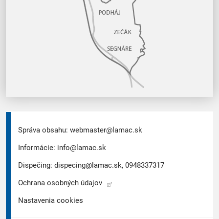
Správa obsahu:
webmaster@lamac.sk
Informácie:
info@lamac.sk
Dispečing:
dispecing@lamac.sk,
0948337317
Ochrana osobných údajov
Nastavenia cookies