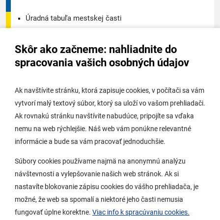
Úradná tabuľa mestskej časti
Úradná tabuľa - životné prostredie
Skôr ako začneme: nahliadnite do
Úradná tabuľa stavebného úradu
spracovania vašich osobných údajov
Digitálne mesto
Ak navštívite stránku, ktorá zapisuje cookies, v počítači sa vám
vytvorí malý textový súbor, ktorý sa uloží vo vašom prehliadači.
Potrebujem vybaviť
Ak rovnakú stránku navštívite nabudúce, pripojíte sa vďaka
nemu na web rýchlejšie. Náš web vám ponúkne relevantné
Samospráva
informácie a bude sa vám pracovať jednoduchšie.
Miestny úrad
Súbory cookies používame najmä na anonymnú analýzu
O Lamači
návštevnosti a vylepšovanie našich web stránok. Ak si
nastavíte blokovanie zápisu cookies do vášho prehliadača, je
možné, že web sa spomalí a niektoré jeho časti nemusia
Mobilná aplikácia
fungovať úplne korektne.
Viac info k spracúvaniu cookies.