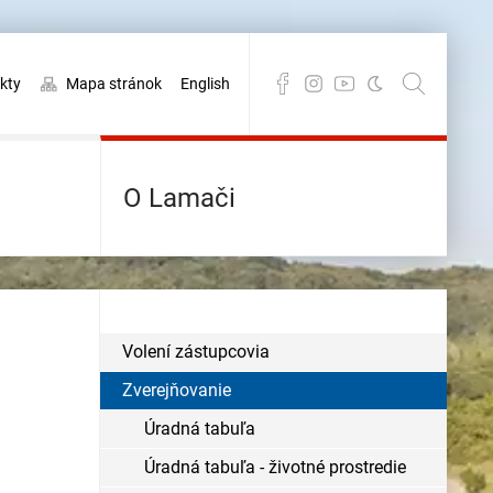
kty
Mapa stránok
English
O Lamači
Volení zástupcovia
Zverejňovanie
Úradná tabuľa
Úradná tabuľa - životné prostredie