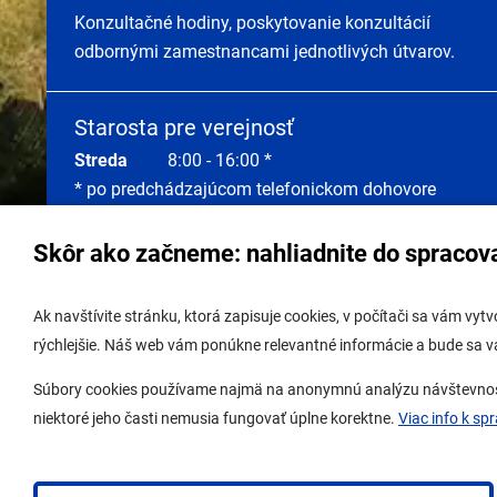
Konzultačné hodiny, poskytovanie konzultácií
odbornými zamestnancami jednotlivých útvarov.
Starosta pre verejnosť
Streda
8:00 - 16:00 *
* po predchádzajúcom telefonickom dohovore
Skôr ako začneme: nahliadnite do spracov
Správa obsahu:
webmaster@lamac.sk
Úradná 
Ak navštívite stránku, ktorá zapisuje cookies, v počítači sa vám vy
Informácie:
info@lamac.sk
Úradná 
rýchlejšie. Náš web vám ponúkne relevantné informácie a bude sa 
Dispečing:
dispecing@lamac.sk,
Úradná
Súbory cookies používame najmä na anonymnú analýzu návštevnosti 
0948337317
Digitál
niektoré jeho časti nemusia fungovať úplne korektne.
Viac info k sp
Ochrana osobných údajov
Nastavenia cookies