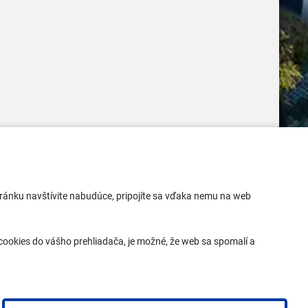
Mobilná aplikácia
 stránku navštívite nabudúce, pripojíte sa vďaka nemu na web
Aktuality
Kontakty
ookies do vášho prehliadača, je možné, že web sa spomalí a
Vyhlásenie o prístupnosti