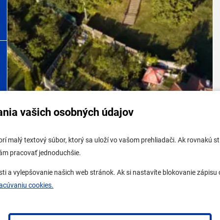
ania vašich osobných údajov
tabuľa mestskej časti
Potrebujem vybaviť
tvorí malý textový súbor, ktorý sa uloží vo vašom prehliadači. Ak rovnakú
tabuľa - životné prostredie
Samospráva
vám pracovať jednoduchšie.
 tabuľa stavebného úradu
Miestny úrad
a vylepšovanie našich web stránok. Ak si nastavíte blokovanie zápisu c
ne mesto
O Lamači
racúvaniu cookies.