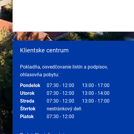
Klientske centrum
Pokladňa, osvedčovanie listín a podpisov,
ohlasovňa pobytu:
Pondelok
07:30 - 12:00
13:00 - 17:00
Utorok
07:30 - 12:00
13:00 - 14:00
Streda
07:30 - 12:00
13:00 - 17:00
Štvrtok
nestránkový deň
Piatok
07:30 - 12:00