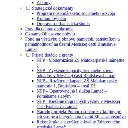
Zákony
Strategické dokumenty
Program hospodárskeho sociálneho rozvoja
Komunitný plán
Dopravno-urbanistická štúdia
Pravidlá ochrany súkromia
Oznamy Ohlasovne pobytu
Fond na výstavbu a obnovu pamiatok, pamätníkov a
pamätihodností na území Mestskej časti Bratislava-
Lamač
Prijaté dotácie a granty
NFP - Modernizácia ZŠ Malokarpatské námestie
1
NFP - Zvýšenie kapacity triedeného zberu
odpadov v Mestskej časti Bratislava-Lamač
NFP – Rozšírenie kapacít ZŠ Malokarpatské
námestie 1, Bratislava – areál ZŠ
NFP – Opatrovateľská služba Lamač –
Pomáhame slabým
NFP - Riešenie migračných výziev v Mestskej
časti Bratislava-Lamač
Národný projekt Pomoc osobám z Ukrajiny pri
ich vstupe a integrácii na území SR – samospráva
Rekonštrukcia a zvýšenie kvality Zdravotného
strediska Lamač