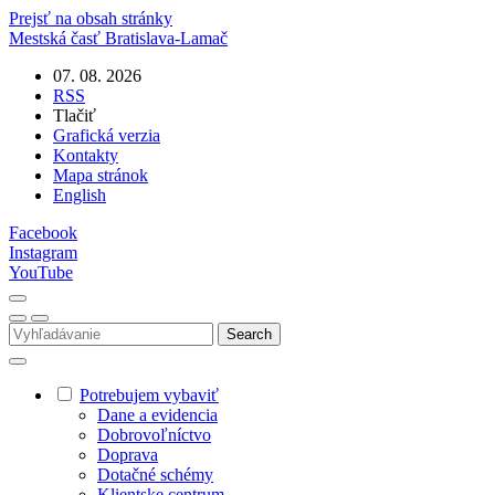
Prejsť na obsah stránky
Mestská časť
Bratislava-Lamač
07. 08. 2026
RSS
Tlačiť
Grafická verzia
Kontakty
Mapa stránok
English
Facebook
Instagram
YouTube
Potrebujem vybaviť
Dane a evidencia
Dobrovoľníctvo
Doprava
Dotačné schémy
Klientske centrum