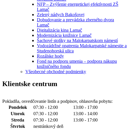
NFP – Zvýšenie energetickej efektívnosti ZŠ
Lamač
Zelený nádych Bakošovej
Dobudovanie a prevádzka zberného dvora
Lamač
Digitalizácia kina Lamač
Modernizácia knižnice Lamač
Šachové stolíky na Malokarpatskom námestí
Vodozádržné opatrenia Malokarpatské námestie a
Studenohorská ulica
Rozálske hody
Fond na podporu umenia – podpora nákupu
knižničného fondu
Všeobecné obchodné podmienky
Klientske centrum
Pokladňa, osvedčovanie listín a podpisov, ohlasovňa pobytu:
Pondelok
07:30 - 12:00
13:00 - 17:00
Utorok
07:30 - 12:00
13:00 - 14:00
Streda
07:30 - 12:00
13:00 - 17:00
Štvrtok
nestránkový deň