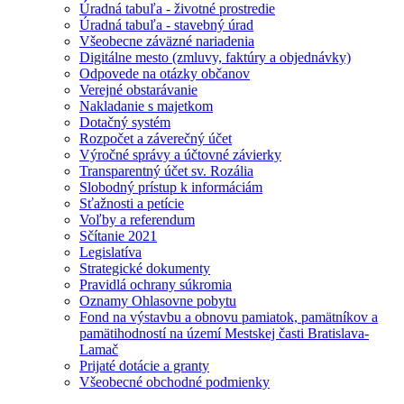
Úradná tabuľa - životné prostredie
Úradná tabuľa - stavebný úrad
Všeobecne záväzné nariadenia
Digitálne mesto (zmluvy, faktúry a objednávky)
Odpovede na otázky občanov
Verejné obstarávanie
Nakladanie s majetkom
Dotačný systém
Rozpočet a záverečný účet
Výročné správy a účtovné závierky
Transparentný účet sv. Rozália
Slobodný prístup k informáciám
Sťažnosti a petície
Voľby a referendum
Sčítanie 2021
Legislatíva
Strategické dokumenty
Pravidlá ochrany súkromia
Oznamy Ohlasovne pobytu
Fond na výstavbu a obnovu pamiatok, pamätníkov a
pamätihodností na území Mestskej časti Bratislava-
Lamač
Prijaté dotácie a granty
Všeobecné obchodné podmienky