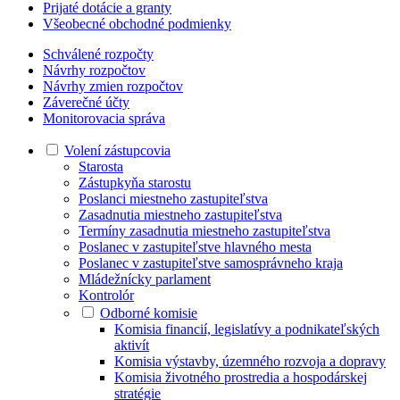
Prijaté dotácie a granty
Všeobecné obchodné podmienky
Schválené rozpočty
Návrhy rozpočtov
Návrhy zmien rozpočtov
Záverečné účty
Monitorovacia správa
Volení zástupcovia
Starosta
Zástupkyňa starostu
Poslanci miestneho zastupiteľstva
Zasadnutia miestneho zastupiteľstva
Termíny zasadnutia miestneho zastupiteľstva
Poslanec v zastupiteľstve hlavného mesta
Poslanec v zastupiteľstve samosprávneho kraja
Mládežnícky parlament
Kontrolór
Odborné komisie
Komisia financií, legislatívy a podnikateľských
aktivít
Komisia výstavby, územného rozvoja a dopravy
Komisia životného prostredia a hospodárskej
stratégie