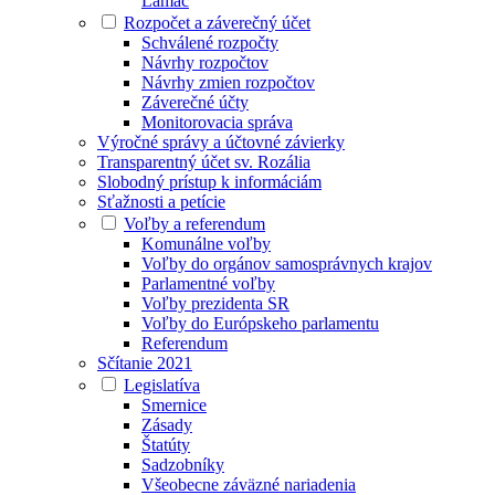
Lamač
Rozpočet a záverečný účet
Schválené rozpočty
Návrhy rozpočtov
Návrhy zmien rozpočtov
Záverečné účty
Monitorovacia správa
Výročné správy a účtovné závierky
Transparentný účet sv. Rozália
Slobodný prístup k informáciám
Sťažnosti a petície
Voľby a referendum
Komunálne voľby
Voľby do orgánov samosprávnych krajov
Parlamentné voľby
Voľby prezidenta SR
Voľby do Európskeho parlamentu
Referendum
Sčítanie 2021
Legislatíva
Smernice
Zásady
Štatúty
Sadzobníky
Všeobecne záväzné nariadenia