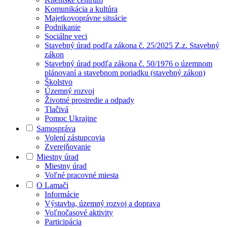
Komunikácia a kultúra
Majetkovoprávne situácie
Podnikanie
Sociálne veci
Stavebný úrad podľa zákona č. 25/2025 Z.z. Stavebný
zákon
Stavebný úrad podľa zákona č. 50/1976 o územnom
plánovaní a stavebnom poriadku (stavebný zákon)
Školstvo
Územný rozvoj
Životné prostredie a odpady
Tlačivá
Pomoc Ukrajine
Samospráva
Volení zástupcovia
Zverejňovanie
Miestny úrad
Miestny úrad
Voľné pracovné miesta
O Lamači
Informácie
Výstavba, územný rozvoj a doprava
Voľnočasové aktivity
Participácia