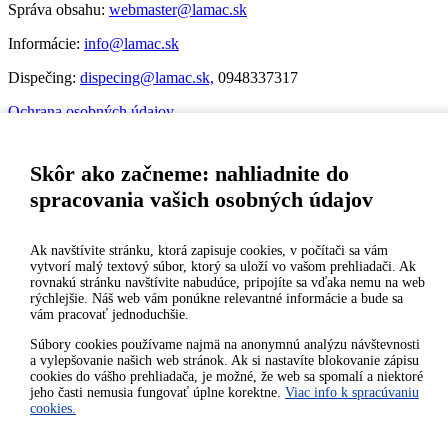
Správa obsahu:
webmaster@lamac.sk
Informácie:
info@lamac.sk
Dispečing:
dispecing@lamac.sk,
0948337317
Ochrana osobných údajov
Nastavenia cookies
Skôr ako začneme: nahliadnite do
Úradná tabuľa mestskej časti
spracovania vašich osobných údajov
Úradná tabuľa - životné prostredie
Úradná tabuľa stavebného úradu
Digitálne mesto
Ak navštívite stránku, ktorá zapisuje cookies, v počítači sa vám
vytvorí malý textový súbor, ktorý sa uloží vo vašom prehliadači. Ak
Potrebujem vybaviť
rovnakú stránku navštívite nabudúce, pripojíte sa vďaka nemu na web
Samospráva
rýchlejšie. Náš web vám ponúkne relevantné informácie a bude sa
Miestny úrad
vám pracovať jednoduchšie.
O Lamači
Súbory cookies používame najmä na anonymnú analýzu návštevnosti
Mobilná aplikácia
a vylepšovanie našich web stránok. Ak si nastavíte blokovanie zápisu
Aktuality
cookies do vášho prehliadača, je možné, že web sa spomalí a niektoré
Kontakty
jeho časti nemusia fungovať úplne korektne.
Viac info k spracúvaniu
cookies.
Vyhlásenie o prístupnosti
2026 © Mestská časť Bratislava-Lamač
|
Tvorba web stránok
a