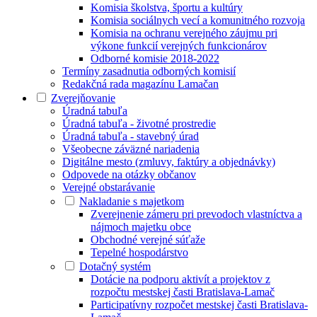
Komisia školstva, športu a kultúry
Komisia sociálnych vecí a komunitného rozvoja
Komisia na ochranu verejného záujmu pri
výkone funkcií verejných funkcionárov
Odborné komisie 2018-2022
Termíny zasadnutia odborných komisií
Redakčná rada magazínu Lamačan
Zverejňovanie
Úradná tabuľa
Úradná tabuľa - životné prostredie
Úradná tabuľa - stavebný úrad
Všeobecne záväzné nariadenia
Digitálne mesto (zmluvy, faktúry a objednávky)
Odpovede na otázky občanov
Verejné obstarávanie
Nakladanie s majetkom
Zverejnenie zámeru pri prevodoch vlastníctva a
nájmoch majetku obce
Obchodné verejné súťaže
Tepelné hospodárstvo
Dotačný systém
Dotácie na podporu aktivít a projektov z
rozpočtu mestskej časti Bratislava-Lamač
Participatívny rozpočet mestskej časti Bratislava-