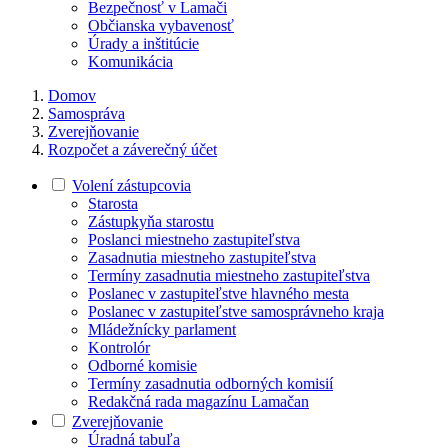
Bezpečnosť v Lamači
Občianska vybavenosť
Úrady a inštitúcie
Komunikácia
Domov
Samospráva
Zverejňovanie
Rozpočet a záverečný účet
Volení zástupcovia
Starosta
Zástupkyňa starostu
Poslanci miestneho zastupiteľstva
Zasadnutia miestneho zastupiteľstva
Termíny zasadnutia miestneho zastupiteľstva
Poslanec v zastupiteľstve hlavného mesta
Poslanec v zastupiteľstve samosprávneho kraja
Mládežnícky parlament
Kontrolór
Odborné komisie
Termíny zasadnutia odborných komisií
Redakčná rada magazínu Lamačan
Zverejňovanie
Úradná tabuľa