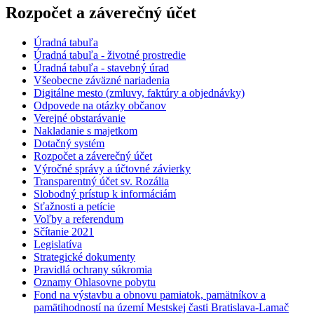
Rozpočet a záverečný účet
Úradná tabuľa
Úradná tabuľa - životné prostredie
Úradná tabuľa - stavebný úrad
Všeobecne záväzné nariadenia
Digitálne mesto (zmluvy, faktúry a objednávky)
Odpovede na otázky občanov
Verejné obstarávanie
Nakladanie s majetkom
Dotačný systém
Rozpočet a záverečný účet
Výročné správy a účtovné závierky
Transparentný účet sv. Rozália
Slobodný prístup k informáciám
Sťažnosti a petície
Voľby a referendum
Sčítanie 2021
Legislatíva
Strategické dokumenty
Pravidlá ochrany súkromia
Oznamy Ohlasovne pobytu
Fond na výstavbu a obnovu pamiatok, pamätníkov a
pamätihodností na území Mestskej časti Bratislava-Lamač