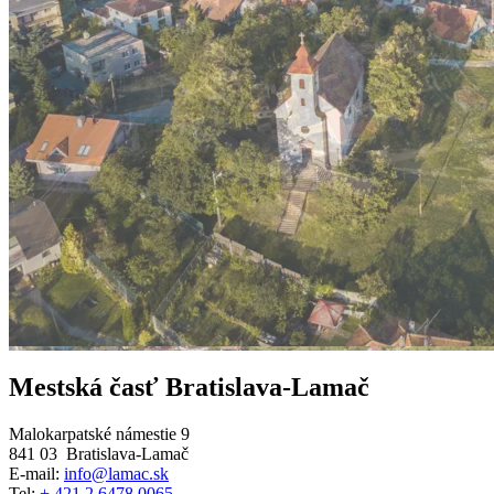
Mestská časť Bratislava-Lamač
Malokarpatské námestie 9
841 03 Bratislava-Lamač
E-mail:
info@lamac.sk
Tel:
+ 421 2 6478 0065