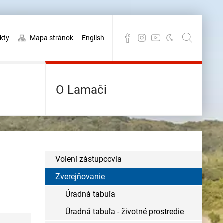
kty
Mapa stránok
English
O Lamači
Volení zástupcovia
Zverejňovanie
Úradná tabuľa
Úradná tabuľa - životné prostredie