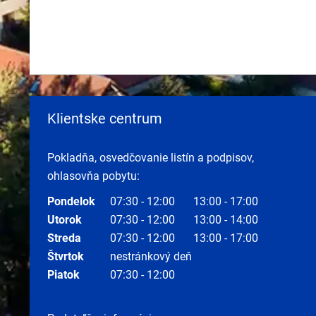
Klientske centrum
Pokladňa, osvedčovanie listín a podpisov,
ohlasovňa pobytu:
Pondelok
07:30 - 12:00
13:00 - 17:00
Utorok
07:30 - 12:00
13:00 - 14:00
Streda
07:30 - 12:00
13:00 - 17:00
Štvrtok
nestránkový deň
Piatok
07:30 - 12:00