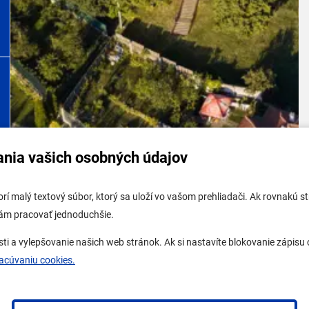
ania vašich osobných údajov
tabuľa mestskej časti
Potrebujem vybaviť
tvorí malý textový súbor, ktorý sa uloží vo vašom prehliadači. Ak rovnakú
tabuľa - životné prostredie
Samospráva
vám pracovať jednoduchšie.
 tabuľa stavebného úradu
Miestny úrad
a vylepšovanie našich web stránok. Ak si nastavíte blokovanie zápisu c
ne mesto
O Lamači
racúvaniu cookies.