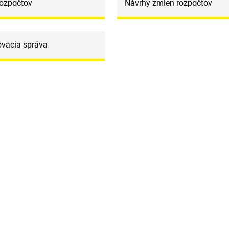
rozpočtov
Návrhy zmien rozpočtov
ovacia správa