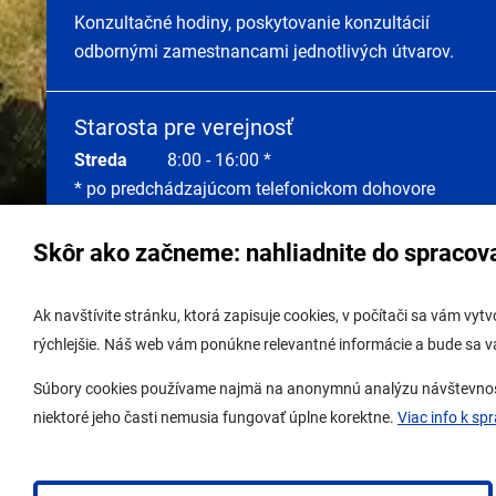
Konzultačné hodiny, poskytovanie konzultácií
odbornými zamestnancami jednotlivých útvarov.
Starosta pre verejnosť
Streda
8:00 - 16:00 *
* po predchádzajúcom telefonickom dohovore
Skôr ako začneme: nahliadnite do spracov
Správa obsahu:
webmaster@lamac.sk
Úradná 
Ak navštívite stránku, ktorá zapisuje cookies, v počítači sa vám vy
Informácie:
info@lamac.sk
Úradná 
rýchlejšie. Náš web vám ponúkne relevantné informácie a bude sa 
Dispečing:
dispecing@lamac.sk,
Úradná
Súbory cookies používame najmä na anonymnú analýzu návštevnosti 
0948337317
Digitál
niektoré jeho časti nemusia fungovať úplne korektne.
Viac info k sp
Ochrana osobných údajov
Nastavenia cookies