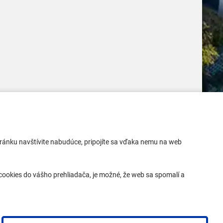
Mobilná aplikácia
 stránku navštívite nabudúce, pripojíte sa vďaka nemu na web
Aktuality
Kontakty
ookies do vášho prehliadača, je možné, že web sa spomalí a
Vyhlásenie o prístupnosti