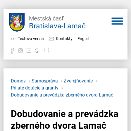
Mestská časť
Bratislava-Lamač
Textová verzia
Kontakty
English
Potrebujem vybaviť
Samospráva
Domov
Samospráva
Zverejňovanie
Prijaté dotácie a granty
Miestny úrad
Dobudovanie a prevádzka zberného dvora Lamač
O Lamači
Dobudovanie a prevádzka
zberného dvora Lamač