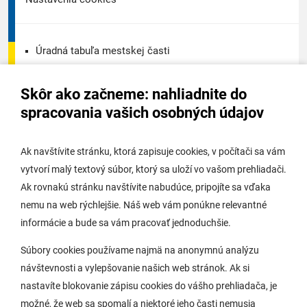
Úradná tabuľa mestskej časti
Úradná tabuľa - životné prostredie
Skôr ako začneme: nahliadnite do
Úradná tabuľa stavebného úradu
spracovania vašich osobných údajov
Digitálne mesto
Ak navštívite stránku, ktorá zapisuje cookies, v počítači sa vám
vytvorí malý textový súbor, ktorý sa uloží vo vašom prehliadači.
Potrebujem vybaviť
Ak rovnakú stránku navštívite nabudúce, pripojíte sa vďaka
nemu na web rýchlejšie. Náš web vám ponúkne relevantné
Samospráva
informácie a bude sa vám pracovať jednoduchšie.
Miestny úrad
Súbory cookies používame najmä na anonymnú analýzu
O Lamači
návštevnosti a vylepšovanie našich web stránok. Ak si
nastavíte blokovanie zápisu cookies do vášho prehliadača, je
možné, že web sa spomalí a niektoré jeho časti nemusia