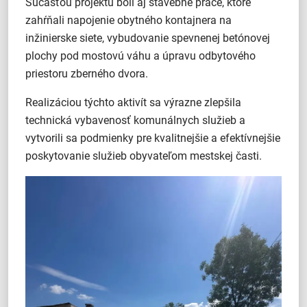
Súčasťou projektu boli aj stavebné práce, ktoré
zahŕňali napojenie obytného kontajnera na
inžinierske siete, vybudovanie spevnenej betónovej
plochy pod mostovú váhu a úpravu odbytového
priestoru zberného dvora.
Realizáciou týchto aktivít sa výrazne zlepšila
technická vybavenosť komunálnych služieb a
vytvorili sa podmienky pre kvalitnejšie a efektívnejšie
poskytovanie služieb obyvateľom mestskej časti.