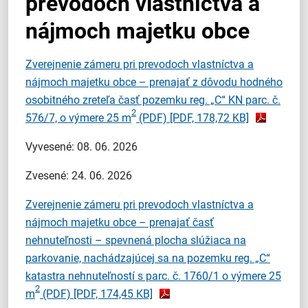
prevodoch vlastníctva a
nájmoch majetku obce
Zverejnenie zámeru pri prevodoch vlastníctva a
nájmoch majetku obce – prenajať z dôvodu hodného
osobitného zreteľa časť pozemku reg. „C“ KN parc. č.
2
576/7, o výmere 25 m
(PDF)
[PDF, 178,72 KB]
Vyvesené: 08. 06. 2026
Zvesené: 24. 06. 2026
Zverejnenie zámeru pri prevodoch vlastníctva a
nájmoch majetku obce – prenajať časť
nehnuteľnosti – spevnená plocha slúžiaca na
parkovanie, nachádzajúcej sa na pozemku reg. „C“
katastra nehnuteľností s parc. č. 1760/1 o výmere 25
2
m
(PDF)
[PDF, 174,45 KB]