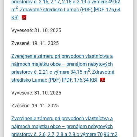
priestorov č. 2.16, 2.17, 2.18 a 2.19 o výmere 49,62
2
m
, Zdravotné stredisko Lamač (PDF)
[PDF, 176,64
KB]
Vyvesené: 31. 10. 2025
Zvesené: 19. 11. 2025
Zverejnenie zámeru pri prevodoch vlastníctva a
nájmoch majetku obce – prenájom nebytových
2
priestorov č. 2.21 o výmere 34,15 m
, Zdravotné
stredisko Lamač (PDF)
[PDF, 176,34 KB]
Vyvesené: 31. 10. 2025
Zvesené: 19. 11. 2025
Zverejnenie zámeru pri prevodoch vlastníctva a
nájmoch majetku obce – prenájom nebytových
priestorov č. 2.6, 2.7, 2.8 a 2.9 o výmere 70,96 m2,