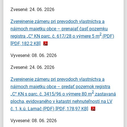
Zvesené: 24. 06. 2026
Zverejnenie zámeru pri prevodoch vlastníctva a
nájmoch majetku obce – prenajať časť pozemku
2
registra „C“ KN parc. č. 617/28 o výmere 5 m
(PDF)
[PDF, 182,2 KB]
Vyvesené: 08. 06. 2026
Zvesené: 24. 06. 2026
Zverejnenie zámeru pri prevodoch vlastníctva a
nájmoch majetku obce – predať pozemok registra
2
„C“ KN s parc. č. 3415/96 o výmere 80 m
zastavaná
plocha, evidovaného v katastri nehnuteľností na LV
č. 1, k.ú. Lamač (PDF)
[PDF, 178,97 KB]
Vyvesené: 08. 06. 2026