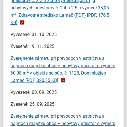
priestorov č. 2.2 a 2.3 o výmere 38,58 m
a
nebytových priestorov č. 2.4 a 2.5 o výmere 33,05
2
m
, Zdravotné stredisko Lamač (PDF)
[PDF, 176,5
KB]
Vyvesené: 31. 10. 2025
Zvesené: 19. 11. 2025
Zverejnenie zámeru pri prevodoch vlastníctva a
nájmoch majetku obce – nebytový priestor o výmere
2
60,08 m
v objekte so súp. č. 1128, Dom služieb
Lamač
[PDF, 320,55 KB]
Vyvesené: 08. 09. 2025
Zvesené: 25. 09. 2025
Zverejnenie zámeru pri prevodoch vlastníctva a
nájmoch majetku obce – nebytový priestor o výmere