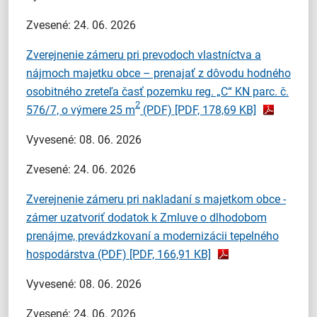
Zvesené: 24. 06. 2026
Zverejnenie zámeru pri prevodoch vlastníctva a
nájmoch majetku obce – prenajať z dôvodu hodného
osobitného zreteľa časť pozemku reg. „C“ KN parc. č.
2
576/7, o výmere 25 m
(PDF)
[PDF, 178,69 KB]
Vyvesené: 08. 06. 2026
Zvesené: 24. 06. 2026
Zverejnenie zámeru pri nakladaní s majetkom obce -
zámer uzatvoriť dodatok k Zmluve o dlhodobom
prenájme, prevádzkovaní a modernizácii tepelného
hospodárstva (PDF)
[PDF, 166,91 KB]
Vyvesené: 08. 06. 2026
Zvesené: 24. 06. 2026