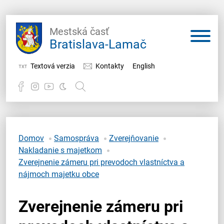
Mestská časť
Bratislava-Lamač
Textová verzia
Kontakty
English
Potrebujem vybaviť
Samospráva
Domov
Samospráva
Zverejňovanie
Nakladanie s majetkom
Miestny úrad
Zverejnenie zámeru pri prevodoch vlastníctva a
nájmoch majetku obce
O Lamači
Zverejnenie zámeru pri