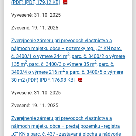
(PDF)
[PDF, 179,12 KB]
Vyvesené: 31. 10. 2025
Zvesené: 19. 11. 2025
Zverejnenie zámeru pri prevodoch vlastníctva a
nájmoch majetku obce – pozemky reg. „C“ KN parc.
2
č. 3400/1 o výmere 244 m
, parc. č. 3400/2 o výmere
2
2
135 m
, parc. č. 3400/3 o výmere 35 m
, parc. č.
2
3400/4 o výmere 216 m
a parc. č. 3400/5 o výmere
30 m2 (PDF)
[PDF, 176,93 KB]
Vyvesené: 31. 10. 2025
Zvesené: 19. 11. 2025
Zverejnenie zámeru pri prevodoch vlastníctva a
nájmoch majetku obce – predaj pozemku - registra
„C“ KN s parc. č. 437 - zastavaná plocha a nádvorie