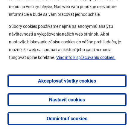
nemu na web rýchlejšie. Náš web vám ponúkne relevantné
Dátum vyvesenia: 04. 02. 2025
informácie a bude sa vám pracovať jednoduchšie.
Dátum zvesenia: 19. 02. 2025
Súbory cookies používame najmä na anonymnú analýzu
návštevnosti a vylepšovanie našich web stránok. Ak si
Zverejnenie zámeru pri prevodoch vlastníctva a
nastavíte blokovanie zápisu cookies do vášho prehliadača, je
nájmoch majetku obce – pozemok parc. č. 537, k. ú.
možné, že web sa spomalí a niektoré jeho časti nemusia
Lamač
[PDF, 156,76 KB]
fungovať úplne korektne.
Viac info k spracúvaniu cookies.
Dátum vyvesenia: 26. 11. 2024
Dátum zvesenia: 10. 12. 2024
Akceptovať všetky cookies
Zverejnenie zámeru pri prevodoch vlastníctva a
nájmoch majetku obce – pozemok parc. č. 480, k. ú.
Nastaviť cookies
Lamač
[PDF, 156,36 KB]
Odmietnuť cookies
Dátum vyvesenia: 26. 11. 2024
Dátum zvesenia: 10. 12. 2024