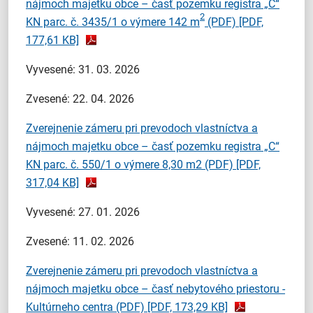
nájmoch majetku obce – časť pozemku registra „C“
2
KN parc. č. 3435/1 o výmere 142 m
(PDF)
[PDF,
177,61 KB]
Vyvesené: 31. 03. 2026
Zvesené: 22. 04. 2026
Zverejnenie zámeru pri prevodoch vlastníctva a
nájmoch majetku obce – časť pozemku registra „C“
KN parc. č. 550/1 o výmere 8,30 m2 (PDF)
[PDF,
317,04 KB]
Vyvesené: 27. 01. 2026
Zvesené: 11. 02. 2026
Zverejnenie zámeru pri prevodoch vlastníctva a
nájmoch majetku obce – časť nebytového priestoru -
Kultúrneho centra (PDF)
[PDF, 173,29 KB]