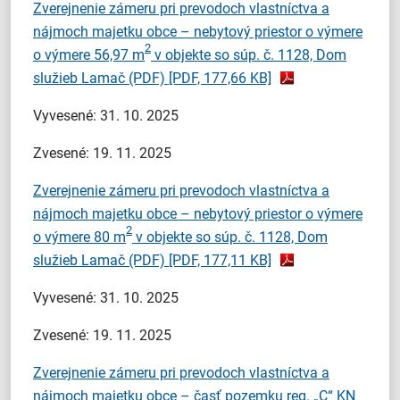
Zverejnenie zámeru pri prevodoch vlastníctva a
nájmoch majetku obce – nebytový priestor o výmere
2
o výmere 56,97 m
v objekte so súp. č. 1128, Dom
služieb Lamač (PDF)
[PDF, 177,66 KB]
Vyvesené: 31. 10. 2025
Zvesené: 19. 11. 2025
Zverejnenie zámeru pri prevodoch vlastníctva a
nájmoch majetku obce – nebytový priestor o výmere
2
o výmere 80 m
v objekte so súp. č. 1128, Dom
služieb Lamač (PDF)
[PDF, 177,11 KB]
Vyvesené: 31. 10. 2025
Zvesené: 19. 11. 2025
Zverejnenie zámeru pri prevodoch vlastníctva a
nájmoch majetku obce – časť pozemku reg. „C“ KN