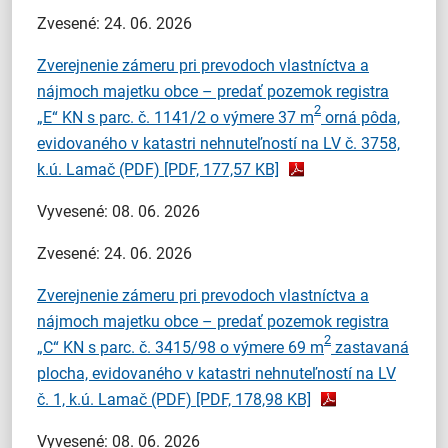
Zvesené: 24. 06. 2026
Zverejnenie zámeru pri prevodoch vlastníctva a
nájmoch majetku obce – predať pozemok registra
2
„E“ KN s parc. č. 1141/2 o výmere 37 m
orná pôda,
evidovaného v katastri nehnuteľností na LV č. 3758,
k.ú. Lamač (PDF)
[PDF, 177,57 KB]
Vyvesené: 08. 06. 2026
Zvesené: 24. 06. 2026
Zverejnenie zámeru pri prevodoch vlastníctva a
nájmoch majetku obce – predať pozemok registra
2
„C“ KN s parc. č. 3415/98 o výmere 69 m
zastavaná
plocha, evidovaného v katastri nehnuteľností na LV
č. 1, k.ú. Lamač (PDF)
[PDF, 178,98 KB]
Vyvesené: 08. 06. 2026