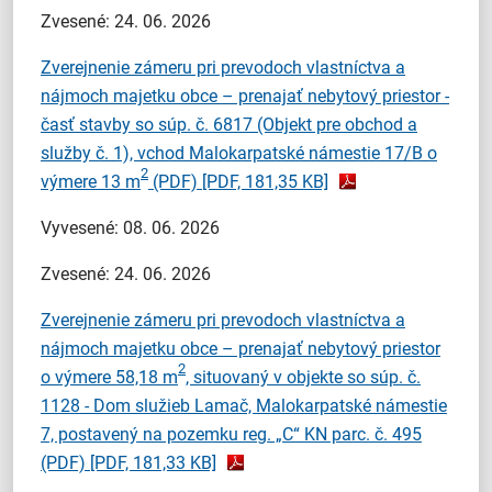
Zvesené: 24. 06. 2026
Zverejnenie zámeru pri prevodoch vlastníctva a
nájmoch majetku obce – prenajať nebytový priestor -
časť stavby so súp. č. 6817 (Objekt pre obchod a
služby č. 1), vchod Malokarpatské námestie 17/B o
2
výmere 13 m
(PDF)
[PDF, 181,35 KB]
Vyvesené: 08. 06. 2026
Zvesené: 24. 06. 2026
Zverejnenie zámeru pri prevodoch vlastníctva a
nájmoch majetku obce – prenajať nebytový priestor
2
o výmere 58,18 m
, situovaný v objekte so súp. č.
1128 - Dom služieb Lamač, Malokarpatské námestie
7, postavený na pozemku reg. „C“ KN parc. č. 495
(PDF)
[PDF, 181,33 KB]