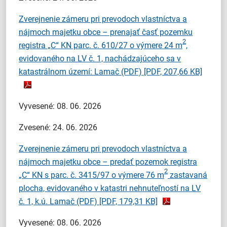
Zverejnenie zámeru pri prevodoch vlastníctva a
nájmoch majetku obce – prenajať časť pozemku
2
registra „C“ KN parc. č. 610/27 o výmere 24 m
,
evidovaného na LV č. 1, nachádzajúceho sa v
katastrálnom území: Lamač (PDF)
[PDF, 207,66 KB]
Vyvesené: 08. 06. 2026
Zvesené: 24. 06. 2026
Zverejnenie zámeru pri prevodoch vlastníctva a
nájmoch majetku obce – predať pozemok registra
2
„C“ KN s parc. č. 3415/97 o výmere 76 m
zastavaná
plocha, evidovaného v katastri nehnuteľností na LV
č. 1, k.ú. Lamač (PDF)
[PDF, 179,31 KB]
Vyvesené: 08. 06. 2026