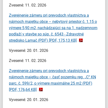
Zvesené: 11. 02. 2026
Zverejnenie zámeru pri prevodoch vlastníctva a
nájmoch majetku obce – nebytový priestor č. 1.15 o
výmere 5,90 m2, nachádzajúci sa na 1. nadzemnom
podlaží v stavbe so súp. č. 6543 - Zdravotné
stredisko Lamač (PDF)
[PDF, 175,13 KB]
Vyvesené: 20. 01. 2026
Zvesené: 11. 02. 2026
Zverejnenie zámeru pri prevodoch vlastníctva a
nájmoch majetku obce – časť pozemku reg. „C“ KN
parc. č. 599/2, o výmere maximálne 25 m2 (PDF)
[PDF, 176,64 KB]
Vyvesené: 20. 01. 2026