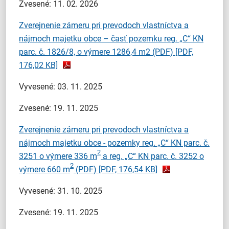
Zvesené: 11. 02. 2026
Zverejnenie zámeru pri prevodoch vlastníctva a
nájmoch majetku obce – časť pozemku reg. „C“ KN
parc. č. 1826/8, o výmere 1286,4 m2 (PDF)
[PDF,
176,02 KB]
Vyvesené: 03. 11. 2025
Zvesené: 19. 11. 2025
Zverejnenie zámeru pri prevodoch vlastníctva a
nájmoch majetku obce - pozemky reg. „C“ KN parc. č.
2
3251 o výmere 336 m
a reg. „C“ KN parc. č. 3252 o
2
výmere 660 m
(PDF)
[PDF, 176,54 KB]
Vyvesené: 31. 10. 2025
Zvesené: 19. 11. 2025