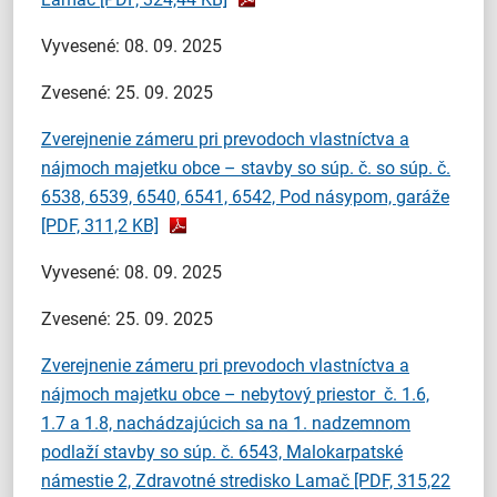
Vyvesené: 08. 09. 2025
Zvesené: 25. 09. 2025
Zverejnenie zámeru pri prevodoch vlastníctva a
nájmoch majetku obce – stavby so súp. č. so súp. č.
6538, 6539, 6540, 6541, 6542, Pod násypom, garáže
[PDF, 311,2 KB]
Vyvesené: 08. 09. 2025
Zvesené: 25. 09. 2025
Zverejnenie zámeru pri prevodoch vlastníctva a
nájmoch majetku obce – nebytový priestor č. 1.6,
1.7 a 1.8, nachádzajúcich sa na 1. nadzemnom
podlaží stavby so súp. č. 6543, Malokarpatské
námestie 2, Zdravotné stredisko Lamač
[PDF, 315,22