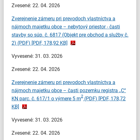
Zvesené: 22. 04. 2026
Zverejnenie zámeru pri prevodoch vlastníctva a
nájmoch majetku obce – nebytový priestor - časti
stavby so súp. č. 6817 (Objekt pre obchod a služby č.
2) (PDF)
[PDF, 178,92 KB]
Vyvesené: 31. 03. 2026
Zvesené: 22. 04. 2026
Zverejnenie zámeru pri prevodoch vlastníctva a
nájmoch majetku obce – časti pozemku registra „C“
2
KN parc. č. 617/1 o výmere 5 m
(PDF)
[PDF, 178,72
KB]
Vyvesené: 31. 03. 2026
Zvesené: 22. 04. 2026