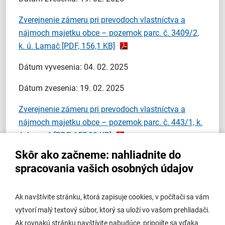
Zverejnenie zámeru pri prevodoch vlastníctva a
nájmoch majetku obce – pozemok parc. č. 3409/2,
k. ú. Lamač
[PDF, 156,1 KB]
Dátum vyvesenia: 04. 02. 2025
Dátum zvesenia: 19. 02. 2025
Zverejnenie zámeru pri prevodoch vlastníctva a
nájmoch majetku obce – pozemok parc. č. 443/1, k.
ú. Lamač
[PDF, 157,29 KB]
Skôr ako začneme: nahliadnite do
Dátum vyvesenia: 04. 02. 2025
spracovania vašich osobných údajov
Dátum zvesenia: 19. 02. 2025
Ak navštívite stránku, ktorá zapisuje cookies, v počítači sa vám
Zverejnenie zámeru pri prevodoch vlastníctva a
vytvorí malý textový súbor, ktorý sa uloží vo vašom prehliadači.
nájmoch majetku obce – pozemok parc. č. 521, k. ú.
Ak rovnakú stránku navštívite nabudúce, pripojíte sa vďaka
Lamač
[PDF, 157,04 KB]