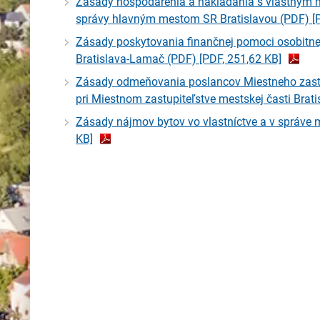
Zásady hospodárenia a nakladania s vlastným m
správy hlavným mestom SR Bratislavou (PDF)
[
Zásady poskytovania finančnej pomoci osobitne
Bratislava-Lamač (PDF)
[PDF, 251,62 KB]
Zásady odmeňovania poslancov Miestneho zastup
pri Miestnom zastupiteľstve mestskej časti Bra
Zásady nájmov bytov vo vlastníctve a v správe m
KB]