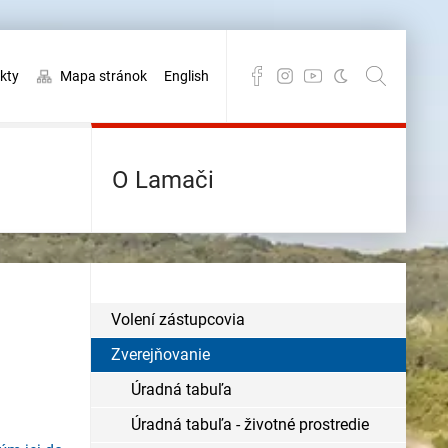
kty
Mapa stránok
English
O Lamači
Volení zástupcovia
Zverejňovanie
Úradná tabuľa
Úradná tabuľa - životné prostredie