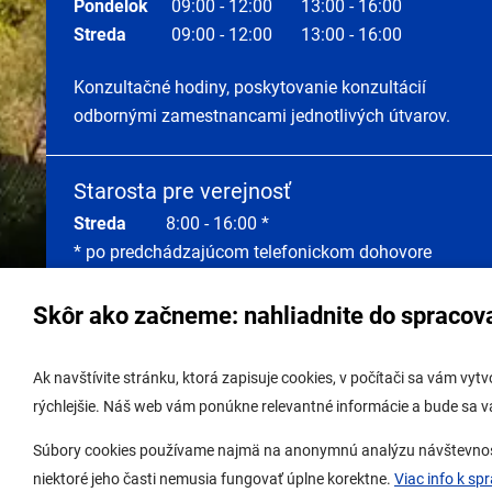
Pondelok
09:00 - 12:00
13:00 - 16:00
Streda
09:00 - 12:00
13:00 - 16:00
Konzultačné hodiny, poskytovanie konzultácií
odbornými zamestnancami jednotlivých útvarov.
Starosta pre verejnosť
Streda
8:00 - 16:00 *
* po predchádzajúcom telefonickom dohovore
Skôr ako začneme: nahliadnite do spracov
Správa obsahu:
webmaster@lamac.sk
Úradná 
Ak navštívite stránku, ktorá zapisuje cookies, v počítači sa vám vy
Informácie:
info@lamac.sk
Úradná 
rýchlejšie. Náš web vám ponúkne relevantné informácie a bude sa 
Dispečing:
dispecing@lamac.sk,
Úradná
Súbory cookies používame najmä na anonymnú analýzu návštevnosti 
0948337317
Digitál
niektoré jeho časti nemusia fungovať úplne korektne.
Viac info k sp