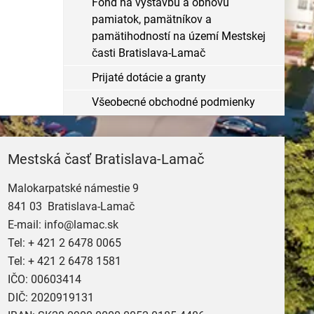
Fond na výstavbu a obnovu
pamiatok, pamätníkov a
pamätihodností na území Mestskej
časti Bratislava-Lamač
Prijaté dotácie a granty
Všeobecné obchodné podmienky
Mestská časť Bratislava-Lamač
Malokarpatské námestie 9
841 03 Bratislava-Lamač
E-mail:
info@lamac.sk
Tel:
+ 421 2 6478 0065
Tel:
+ 421 2 6478 1581
IČO: 00603414
DIČ: 2020919131