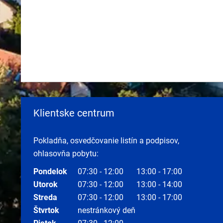
Klientske centrum
Pokladňa, osvedčovanie listín a podpisov,
ohlasovňa pobytu:
Pondelok
07:30 - 12:00
13:00 - 17:00
Utorok
07:30 - 12:00
13:00 - 14:00
Streda
07:30 - 12:00
13:00 - 17:00
Štvrtok
nestránkový deň