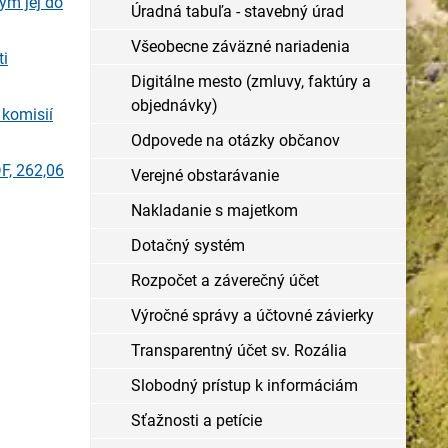
ým jej do
Úradná tabuľa - stavebný úrad
Všeobecne záväzné nariadenia
ti
Digitálne mesto (zmluvy, faktúry a
objednávky)
 komisií
Odpovede na otázky občanov
F, 262,06
Verejné obstarávanie
Nakladanie s majetkom
Dotačný systém
Rozpočet a záverečný účet
Výročné správy a účtovné závierky
Transparentný účet sv. Rozália
Slobodný prístup k informáciám
Sťažnosti a petície