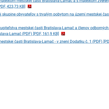
ajetkom mestskej časti Bratislava-Lamač a s majetkom zveren
PDF, 423,73 KB]
j skupine obyvateľov s trvalým pobytom na území mestskej čas
iteľstva mestskej časti Bratislava-Lamač a členov odborných
tislava-Lamač (PDF)
[PDF, 161,9 KB]
estskej časti Bratislava-Lamač - v znení Dodatku č. 1 (PDF)
[PD