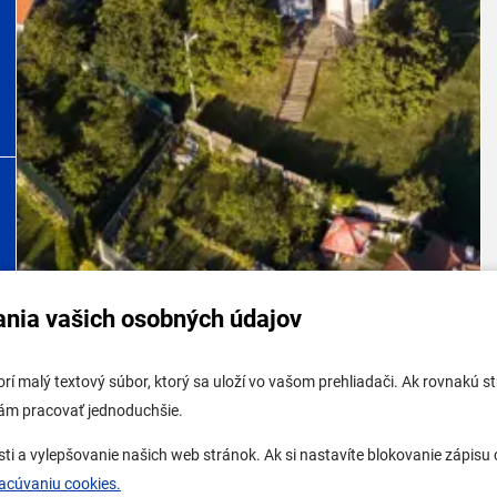
ania vašich osobných údajov
tabuľa mestskej časti
Potrebujem vybaviť
tvorí malý textový súbor, ktorý sa uloží vo vašom prehliadači. Ak rovnakú
tabuľa - životné prostredie
Samospráva
vám pracovať jednoduchšie.
 tabuľa stavebného úradu
Miestny úrad
a vylepšovanie našich web stránok. Ak si nastavíte blokovanie zápisu c
ne mesto
O Lamači
racúvaniu cookies.