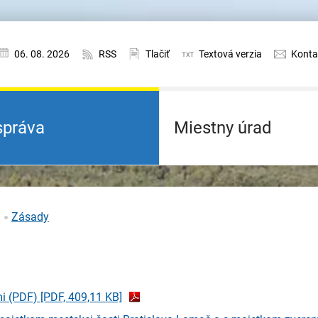
06. 08. 2026
RSS
Tlačiť
Textová verzia
Konta
práva
Miestny úrad
Zásady
mi (PDF)
[PDF, 409,11 KB]