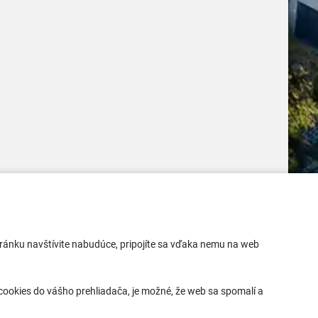
Mobilná aplikácia
 stránku navštívite nabudúce, pripojíte sa vďaka nemu na web
Aktuality
Kontakty
ookies do vášho prehliadača, je možné, že web sa spomalí a
Vyhlásenie o prístupnosti