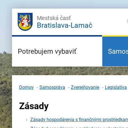
Mestská časť
Bratislava-Lamač
Potrebujem vybaviť
Samos
Domov
Samospráva
Zverejňovanie
Legislatíva
Zásady
Zásady hospodárenia s finančnými prostriedka