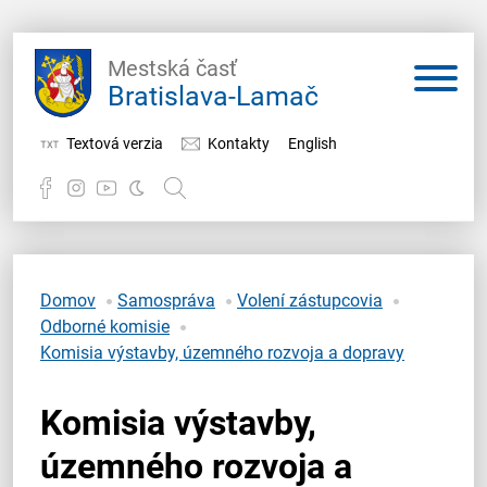
Mestská časť
Bratislava-Lamač
Textová verzia
Kontakty
English
Potrebujem vybaviť
Samospráva
Domov
Samospráva
Volení zástupcovia
Odborné komisie
Miestny úrad
Komisia výstavby, územného rozvoja a dopravy
O Lamači
Komisia výstavby,
územného rozvoja a