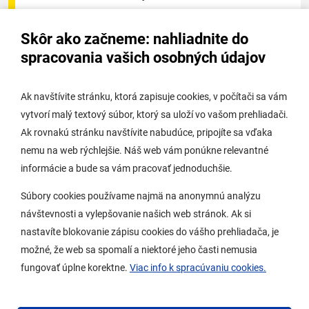
Úradná tabuľa - životné prostredie
Skôr ako začneme: nahliadnite do
Úradná tabuľa stavebného úradu
spracovania vašich osobných údajov
Digitálne mesto
Ak navštívite stránku, ktorá zapisuje cookies, v počítači sa vám
vytvorí malý textový súbor, ktorý sa uloží vo vašom prehliadači.
Potrebujem vybaviť
Ak rovnakú stránku navštívite nabudúce, pripojíte sa vďaka
nemu na web rýchlejšie. Náš web vám ponúkne relevantné
Samospráva
informácie a bude sa vám pracovať jednoduchšie.
Miestny úrad
Súbory cookies používame najmä na anonymnú analýzu
O Lamači
návštevnosti a vylepšovanie našich web stránok. Ak si
nastavíte blokovanie zápisu cookies do vášho prehliadača, je
možné, že web sa spomalí a niektoré jeho časti nemusia
Mobilná aplikácia
fungovať úplne korektne.
Viac info k spracúvaniu cookies.
Aktuality