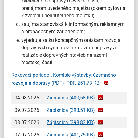
zvereného do správy mestskej časti, k
prenájmom uvedeného majetku (okrem bytov) a
k zvereniu nehnuteľného majetku;
zaujíma stanoviská k informačným, reklamným
a propagačným zariadeniam;
vyjadruje sa ku koncepčným otázkam rozvoja
dopravných systémov a k návrhu prípravy a
realizácie dopravných stavieb na území
mestskej časti
Rokovací poriadok Komisie výstavby, územného
rozvoja a dopravy (PDF)
[PDF, 251,73 KB]
04.08.2026
Zápisnica (400,58 KB)
09.07.2026
Zápisnica (393,51 KB)
08.07.2026
Zápisnica (398,83 KB)
07.07.2026
Zápisnica (401,75 KB)