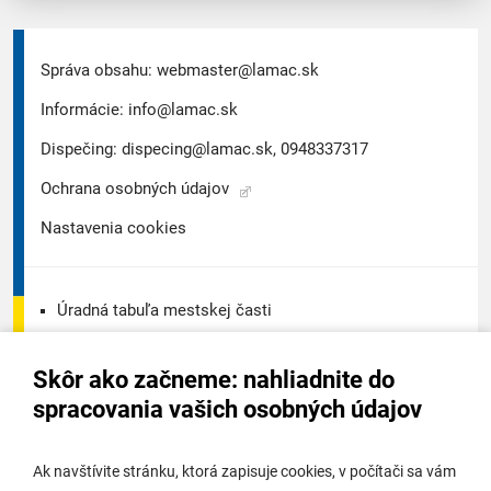
Správa obsahu:
webmaster@lamac.sk
Informácie:
info@lamac.sk
Dispečing:
dispecing@lamac.sk,
0948337317
Ochrana osobných údajov
Nastavenia cookies
Úradná tabuľa mestskej časti
Úradná tabuľa - životné prostredie
Skôr ako začneme: nahliadnite do
Úradná tabuľa stavebného úradu
spracovania vašich osobných údajov
Digitálne mesto
Ak navštívite stránku, ktorá zapisuje cookies, v počítači sa vám