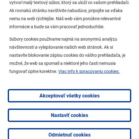
vytvorí malý textový súbor, ktorý sa uloží vo vašom prehliadači.
Potrebujem vybaviť
Ak rovnakú stránku navštívite nabudúce, pripojíte sa vďaka
nemu na web rýchlejšie. Náš web vám ponúkne relevantné
Samospráva
informácie a bude sa vám pracovať jednoduchšie.
Miestny úrad
Súbory cookies používame najmä na anonymnú analýzu
O Lamači
návštevnosti a vylepšovanie našich web stránok. Ak si
nastavíte blokovanie zápisu cookies do vášho prehliadača, je
možné, že web sa spomalí a niektoré jeho časti nemusia
Mobilná aplikácia
fungovať úplne korektne.
Viac info k spracúvaniu cookies.
Aktuality
Kontakty
Akceptovať všetky cookies
Vyhlásenie o prístupnosti
Nastaviť cookies
2026 © Mestská časť Bratislava-Lamač
|
Tvorba web
stránok
a
redakčný systém
od
AlejTech, spol. s r.o.
Odmietnuť cookies