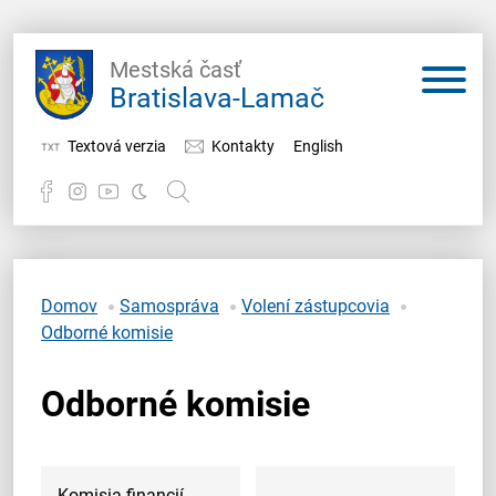
Mestská časť
Bratislava-Lamač
Textová verzia
Kontakty
English
Potrebujem vybaviť
Samospráva
Domov
Samospráva
Volení zástupcovia
Odborné komisie
Miestny úrad
Odborné komisie
O Lamači
Komisia financií,