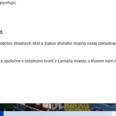
plyvňujú;
ZŠ
ntov stredných škôl a žiakov druhého stupňa našej základnej 
lu a spoločne s ostatnými tvoriť z Lamača miesto, v ktorom nám