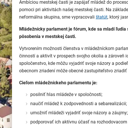
Ambíciou mestskej časti je zapájať mládež do proceso
pomoci pri aktivitách našej mestskej časti. Na základe
neformálna skupina, sme vypracovali
štatút
, ktorý j
Mládežnícky parlament je fórum, kde sa mladí ľudia s
pôsobenia v mestskej časti.
Vytvorením možnosti členstva v mládežníckom parlamen
činností a aktivít v prospech svojho okolia a zárove
spoločenstvo, kde môžu vyjadriť svoje názory a podi
obecnom zriadení môže obecné zastupiteľstvo zriadiť
Cieľom mládežníckeho parlamentu je:
posilniť hlas mládeže v spoločnosti;
naučiť mládež k zodpovednosti a sebarealizácii;
umožniť mládeži vyjadriť svoje názory a záujmy;
podporovať ich aktívnu účasť na rozhodovacom 