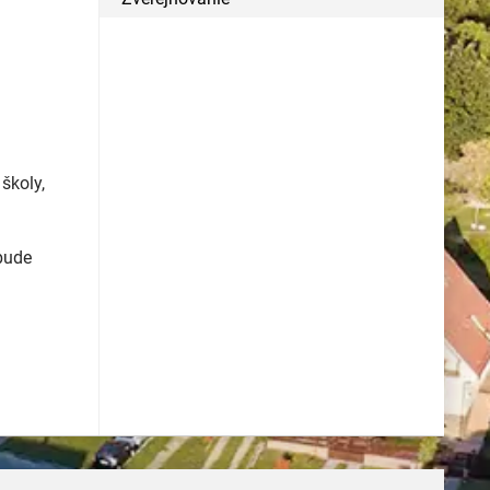
školy,
 bude