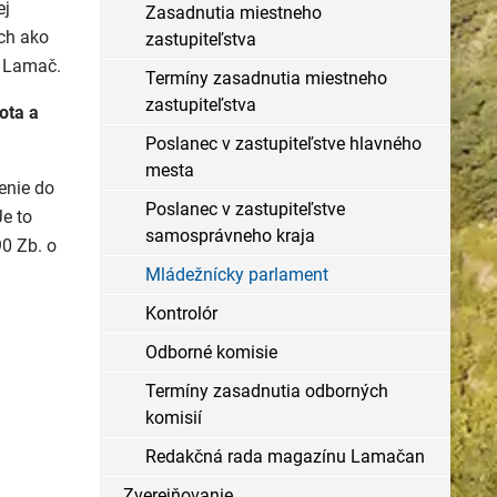
ej
Zasadnutia miestneho
ách ako
zastupiteľstva
u Lamač.
Termíny zasadnutia miestneho
zastupiteľstva
ota a
Poslanec v zastupiteľstve hlavného
mesta
enie do
Poslanec v zastupiteľstve
Je to
samosprávneho kraja
0 Zb. o
Mládežnícky parlament
Kontrolór
Odborné komisie
Termíny zasadnutia odborných
komisií
Redakčná rada magazínu Lamačan
Zverejňovanie