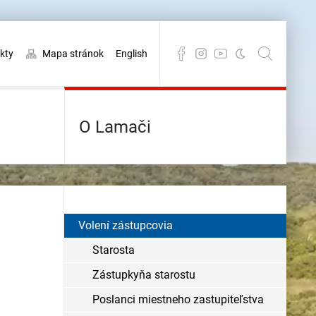
kty
Mapa stránok
English
O Lamači
Volení zástupcovia
Starosta
Zástupkyňa starostu
Poslanci miestneho zastupiteľstva