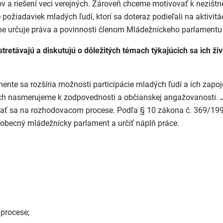
v a riešení veci verejných. Zároveň chceme motivovať k nezištn
 požiadaviek mladých ľudí, ktorí sa doteraz podieľali na aktivit
asne určuje práva a povinnosti členom Mládežníckeho parlament
tretávajú a diskutujú o dôležitých témach týkajúcich sa ich živ
te sa rozšíria možnosti participácie mladých ľudí a ich zapoj
ň ich nasmerujeme k zodpovednosti a občianskej angažovanosti. 
eľať sa na rozhodovacom procese. Podľa § 10 zákona č. 369/199
 obecný mládežnícky parlament a určiť náplň práce.
procese;