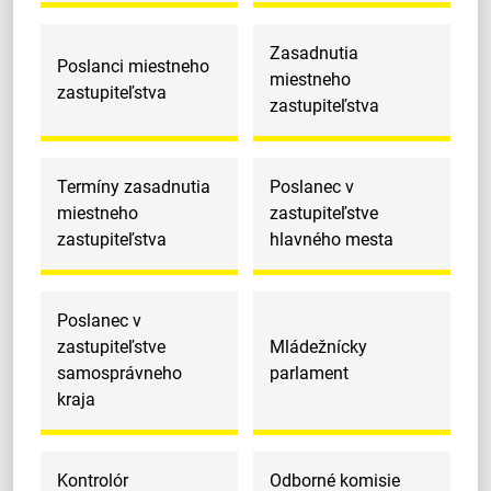
Zasadnutia
Poslanci miestneho
miestneho
zastupiteľstva
zastupiteľstva
Termíny zasadnutia
Poslanec v
miestneho
zastupiteľstve
zastupiteľstva
hlavného mesta
Poslanec v
zastupiteľstve
Mládežnícky
samosprávneho
parlament
kraja
Kontrolór
Odborné komisie