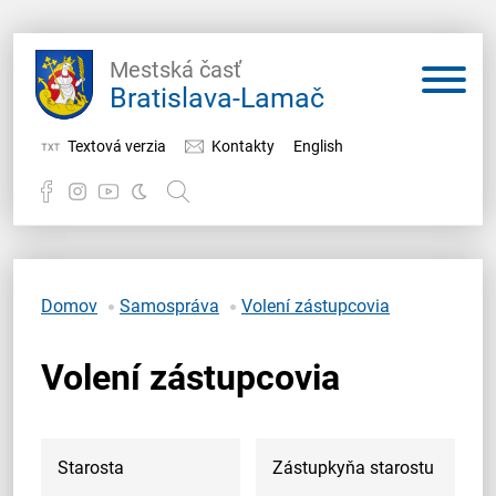
Mestská časť
Bratislava-Lamač
Textová verzia
Kontakty
English
Potrebujem vybaviť
Samospráva
Domov
Samospráva
Volení zástupcovia
Miestny úrad
Volení zástupcovia
O Lamači
Starosta
Zástupkyňa starostu