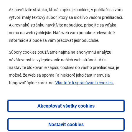
Ak navštívite stránku, ktorá zapisuje cookies, v počítači sa vám
vytvorí malý textový súbor, ktorý sa uloží vo vašom prehliadači.
Potrebujem vybaviť
Ak rovnakú stránku navštívite nabudúce, pripojíte sa vďaka
nemu na web rýchlejšie. Náš web vám ponúkne relevantné
Samospráva
informácie a bude sa vám pracovať jednoduchšie.
Miestny úrad
Súbory cookies používame najmä na anonymnú analýzu
O Lamači
návštevnosti a vylepšovanie našich web stránok. Ak si
nastavíte blokovanie zápisu cookies do vášho prehliadača, je
možné, že web sa spomalí a niektoré jeho časti nemusia
Mobilná aplikácia
fungovať úplne korektne.
Viac info k spracúvaniu cookies.
Aktuality
Kontakty
Akceptovať všetky cookies
Vyhlásenie o prístupnosti
Nastaviť cookies
2026 © Mestská časť Bratislava-Lamač
|
Tvorba web