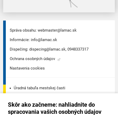
Správa obsahu:
webmaster@lamac.sk
Informácie:
info@lamac.sk
Dispečing:
dispecing@lamac.sk,
0948337317
Ochrana osobných údajov
Nastavenia cookies
Úradná tabuľa mestskej časti
Úradná tabuľa - životné prostredie
Skôr ako začneme: nahliadnite do
Úradná tabuľa stavebného úradu
spracovania vašich osobných údajov
Digitálne mesto