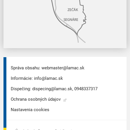
Správa obsahu:
webmaster@lamac.sk
Informácie:
info@lamac.sk
Dispečing:
dispecing@lamac.sk,
0948337317
Ochrana osobných údajov
Nastavenia cookies