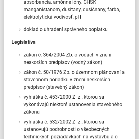
absorbancia, amónne ióny, CHSK
manganistanom, dusitany, dusičnany, farba,
elektrolytická vodivosť, pH
doklad o uhradení správneho poplatku
Legislatíva
zákon č. 364/2004 Zb. o vodách v znení
neskorších predpisov (vodný zákon)
zákon č. 50/1976 Zb. o územnom plánovaní a
stavebnom poriadku v znení neskorších
predpisov (stavebný zákon)
vyhláška č. 453/2000 Z. z., ktorou sa
vykonávajú niektoré ustanovenia stavebného
zákona
vyhláška č. 532/2002 Z. z., ktorou sa
ustanovujú podrobnosti o všeobecných
technických požiadavkách na výstavbu a o