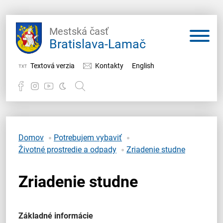
Mestská časť
Bratislava-Lamač
Textová verzia
Kontakty
English
Potrebujem vybaviť
Samospráva
Domov
Potrebujem vybaviť
Životné prostredie a odpady
Zriadenie studne
Miestny úrad
Zriadenie studne
O Lamači
Základné informácie