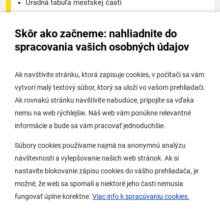
Úradná tabuľa mestskej časti
Úradná tabuľa - životné prostredie
Skôr ako začneme: nahliadnite do
Úradná tabuľa stavebného úradu
spracovania vašich osobných údajov
Digitálne mesto
Ak navštívite stránku, ktorá zapisuje cookies, v počítači sa vám
vytvorí malý textový súbor, ktorý sa uloží vo vašom prehliadači.
Potrebujem vybaviť
Ak rovnakú stránku navštívite nabudúce, pripojíte sa vďaka
nemu na web rýchlejšie. Náš web vám ponúkne relevantné
Samospráva
informácie a bude sa vám pracovať jednoduchšie.
Miestny úrad
Súbory cookies používame najmä na anonymnú analýzu
O Lamači
návštevnosti a vylepšovanie našich web stránok. Ak si
nastavíte blokovanie zápisu cookies do vášho prehliadača, je
možné, že web sa spomalí a niektoré jeho časti nemusia
Mobilná aplikácia
fungovať úplne korektne.
Viac info k spracúvaniu cookies.
Aktuality