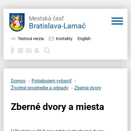
Mestská časť
Bratislava-Lamač
Textová verzia
Kontakty
English
Potrebujem vybaviť
Samospráva
Domov
Potrebujem vybaviť
Životné prostredie a odpady
Zberné dvory
Miestny úrad
Zberné dvory a miesta
O Lamači