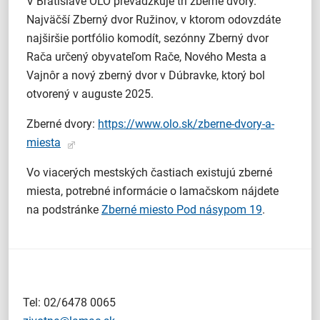
V Bratislave OLO prevádzkuje tri zberné dvory.
Najväčší Zberný dvor Ružinov, v ktorom odovzdáte
najširšie portfólio komodít, sezónny Zberný dvor
Rača určený obyvateľom Rače, Nového Mesta a
Vajnôr a nový zberný dvor v Dúbravke, ktorý bol
otvorený v auguste 2025.
Zberné dvory:
https://www.olo.sk/zberne-dvory-a-
miesta
Vo viacerých mestských častiach existujú zberné
miesta, potrebné informácie o lamačskom nájdete
na podstránke
Zberné miesto Pod násypom 19
.
Tel: 02/6478 0065