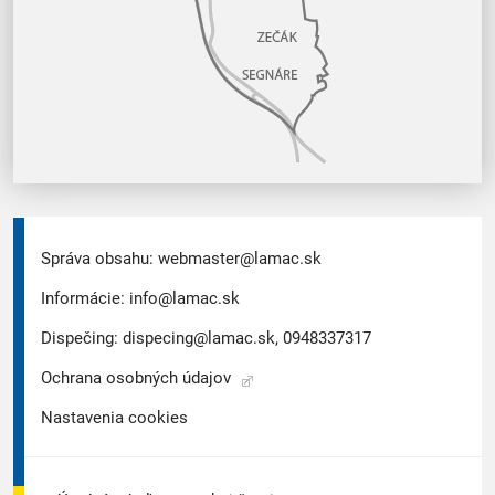
Správa obsahu:
webmaster@lamac.sk
Informácie:
info@lamac.sk
Dispečing:
dispecing@lamac.sk,
0948337317
Ochrana osobných údajov
Nastavenia cookies