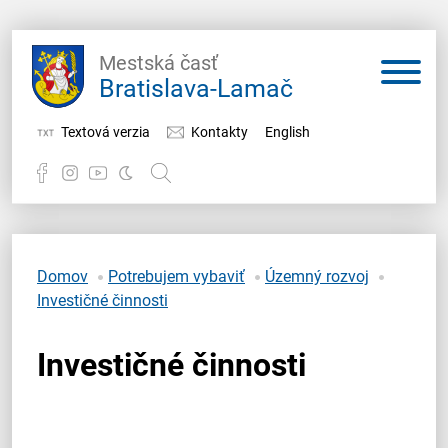
Mestská časť
Bratislava-Lamač
Textová verzia
Kontakty
English
Potrebujem vybaviť
Samospráva
Domov
Potrebujem vybaviť
Územný rozvoj
Investičné činnosti
Miestny úrad
Investičné činnosti
O Lamači