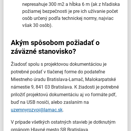
nepresahuje 300 m2 a hĺbka 6 m (ak z hľadiska
požiarnej bezpečnosti je pre ich užívanie počet
osôb určený podľa technickej normy, najviac
však 30 osôb).
Akým spôsobom požiadať o
záväzné stanovisko?
Žiadosť spolu s projektovou dokumentáciou je
potrebné podať v tlačenej forme do podateľne
Miestneho úradu Bratislava-Lamač, Malokarpatské
námestie 9, 841 03 Bratislava. K žiadosti je potrebné
priložiť projektovú dokumentáciu aj vo formáte pdf,
buď na USB nosiči, alebo zaslaním na
uzemnyrozvoj@lamac.sk
.
V prípade všetkých ostatných stavieb je dotknutým
orgánom Hlavné mesto SR Bratislava.