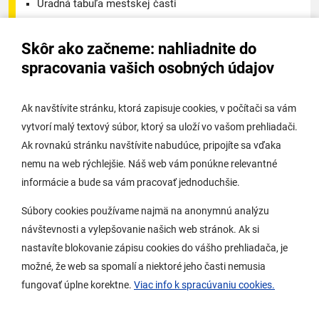
Úradná tabuľa mestskej časti
Úradná tabuľa - životné prostredie
Skôr ako začneme: nahliadnite do
Úradná tabuľa stavebného úradu
spracovania vašich osobných údajov
Digitálne mesto
Ak navštívite stránku, ktorá zapisuje cookies, v počítači sa vám
vytvorí malý textový súbor, ktorý sa uloží vo vašom prehliadači.
Potrebujem vybaviť
Ak rovnakú stránku navštívite nabudúce, pripojíte sa vďaka
nemu na web rýchlejšie. Náš web vám ponúkne relevantné
Samospráva
informácie a bude sa vám pracovať jednoduchšie.
Miestny úrad
Súbory cookies používame najmä na anonymnú analýzu
O Lamači
návštevnosti a vylepšovanie našich web stránok. Ak si
nastavíte blokovanie zápisu cookies do vášho prehliadača, je
možné, že web sa spomalí a niektoré jeho časti nemusia
Mobilná aplikácia
fungovať úplne korektne.
Viac info k spracúvaniu cookies.
Aktuality