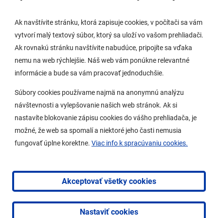
Digitálne mesto
Ak navštívite stránku, ktorá zapisuje cookies, v počítači sa vám
vytvorí malý textový súbor, ktorý sa uloží vo vašom prehliadači.
Potrebujem vybaviť
Ak rovnakú stránku navštívite nabudúce, pripojíte sa vďaka
nemu na web rýchlejšie. Náš web vám ponúkne relevantné
Samospráva
informácie a bude sa vám pracovať jednoduchšie.
Miestny úrad
Súbory cookies používame najmä na anonymnú analýzu
O Lamači
návštevnosti a vylepšovanie našich web stránok. Ak si
nastavíte blokovanie zápisu cookies do vášho prehliadača, je
možné, že web sa spomalí a niektoré jeho časti nemusia
Mobilná aplikácia
fungovať úplne korektne.
Viac info k spracúvaniu cookies.
Aktuality
Kontakty
Akceptovať všetky cookies
Vyhlásenie o prístupnosti
Nastaviť cookies