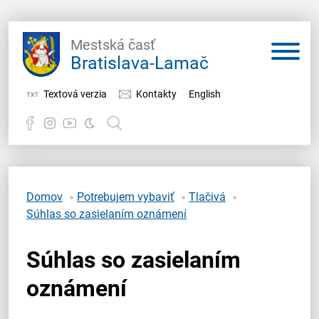
Mestská časť
Bratislava-Lamač
Textová verzia
Kontakty
English
Potrebujem vybaviť
Samospráva
Domov
Potrebujem vybaviť
Tlačivá
Súhlas so zasielaním oznámení
Miestny úrad
Súhlas so zasielaním
O Lamači
oznámení