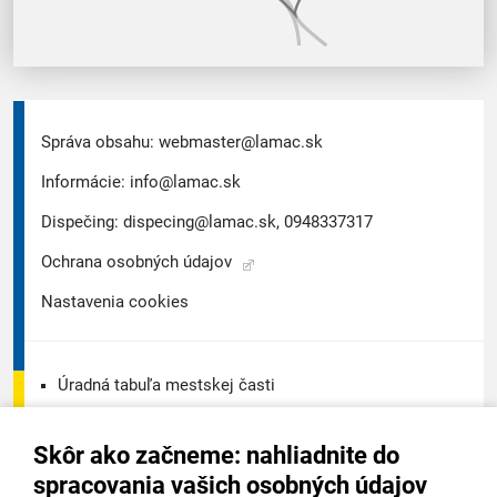
Správa obsahu:
webmaster@lamac.sk
Informácie:
info@lamac.sk
Dispečing:
dispecing@lamac.sk,
0948337317
Ochrana osobných údajov
Nastavenia cookies
Úradná tabuľa mestskej časti
Úradná tabuľa - životné prostredie
Skôr ako začneme: nahliadnite do
Úradná tabuľa stavebného úradu
spracovania vašich osobných údajov