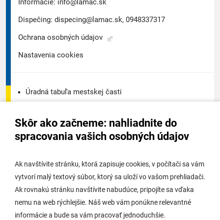
Informácie:
info@lamac.sk
Dispečing:
dispecing@lamac.sk,
0948337317
Ochrana osobných údajov
Nastavenia cookies
Úradná tabuľa mestskej časti
Úradná tabuľa - životné prostredie
Skôr ako začneme: nahliadnite do
Úradná tabuľa stavebného úradu
spracovania vašich osobných údajov
Digitálne mesto
Ak navštívite stránku, ktorá zapisuje cookies, v počítači sa vám
vytvorí malý textový súbor, ktorý sa uloží vo vašom prehliadači.
Potrebujem vybaviť
Ak rovnakú stránku navštívite nabudúce, pripojíte sa vďaka
nemu na web rýchlejšie. Náš web vám ponúkne relevantné
Samospráva
informácie a bude sa vám pracovať jednoduchšie.