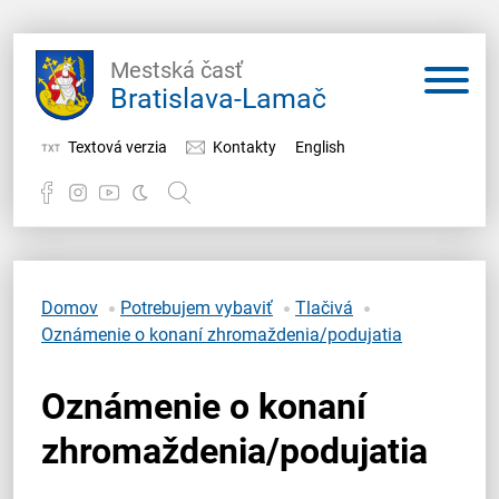
Mestská časť
Bratislava-Lamač
Textová verzia
Kontakty
English
Potrebujem vybaviť
Samospráva
Domov
Potrebujem vybaviť
Tlačivá
Oznámenie o konaní zhromaždenia/podujatia
Miestny úrad
Oznámenie o konaní
O Lamači
zhromaždenia/podujatia