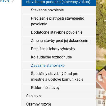
ntácie
stavebnom poriadku (stavebný zákon)
Stavebné povolenie
Predĺženie platnosti stavebného
povolenia
Dodatočné stavebné povolenie
Zmena stavby pred jej dokončením
Predĺženie lehoty výstavby
Kolaudačné rozhodnutie
Záväzné stanovisko
Špeciálny stavebný úrad pre
miestne a účelové komunikácie
Reklamné stavby
Školstvo
Územný rozvoj