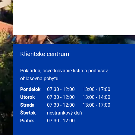
Klientske centrum
Pokladňa, osvedčovanie listín a podpisov,
ohlasovňa pobytu:
Pondelok
07:30 - 12:00
13:00 - 17:00
Utorok
07:30 - 12:00
13:00 - 14:00
Streda
07:30 - 12:00
13:00 - 17:00
Štvrtok
nestránkový deň
Piatok
07:30 - 12:00