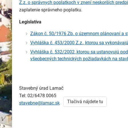
Z.z. o správnych poplatkoch v znení neskorších predp
zaplatenie správneho poplatku.
Legislatíva
Zákon č. 50/1976 Zb. o územnom plánovaní a st
Vyhláška č. 453/2000 Z.z., ktorou sa vykonávaj
Vyhláška č. 532/2002, ktorou sa ustanovujú po
všeobecných technických požiadavkách na stav
Stavebný úrad Lamač
Tel: 02/6478 0065
Tlačivá nájdete tu
stavebne@lamac.sk