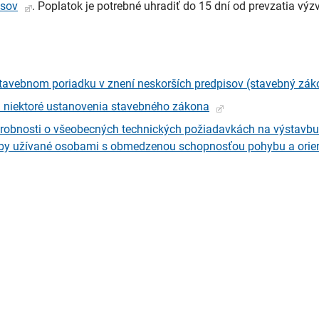
isov
. Poplatok je potrebné uhradiť do 15 dní od prevzatia výz
avebnom poriadku v znení neskorších predpisov (stavebný zák
ú niektoré ustanovenia stavebného zákona
drobnosti o všeobecných technických požiadavkách na výstavbu
by užívané osobami s obmedzenou schopnosťou pohybu a orie