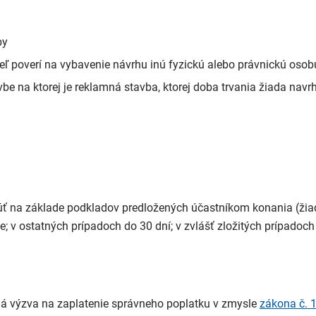
by
ľ poverí na vybavenie návrhu inú fyzickú alebo právnickú osob
e na ktorej je reklamná stavba, ktorej doba trvania žiada navr
 na základe podkladov predložených účastníkom konania (žiad
 v ostatných prípadoch do 30 dní; v zvlášť zložitých prípadoch
ná výzva na zaplatenie správneho poplatku v zmysle
zákona č. 