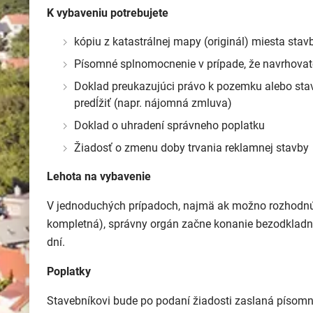
K vybaveniu potrebujete
kópiu z katastrálnej mapy (originál) miesta stav
Písomné splnomocnenie v prípade, že navrhovate
Doklad preukazujúci právo k pozemku alebo stavb
predĺžiť (napr. nájomná zmluva)
Doklad o uhradení správneho poplatku
Žiadosť o zmenu doby trvania reklamnej stavby
Lehota na vybavenie
V jednoduchých prípadoch, najmä ak možno rozhodnúť
kompletná), správny orgán začne konanie bezodkladne;
dní.
Poplatky
Stavebníkovi bude po podaní žiadosti zaslaná písom