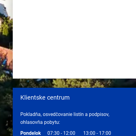
Klientske centrum
Pokladňa, osvedčovanie listín a podpisov,
ohlasovňa pobytu:
Pondelok
07:30 - 12:00
13:00 - 17:00