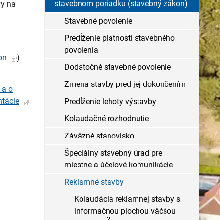
stavebnom poriadku (stavebný zákon)
vy na
Stavebné povolenie
Predĺženie platnosti stavebného
povolenia
on
)
Dodatočné stavebné povolenie
Zmena stavby pred jej dokončením
 a o
ntácie
Predĺženie lehoty výstavby
Kolaudačné rozhodnutie
Záväzné stanovisko
Špeciálny stavebný úrad pre
miestne a účelové komunikácie
Reklamné stavby
Kolaudácia reklamnej stavby s
informačnou plochou väčšou
2