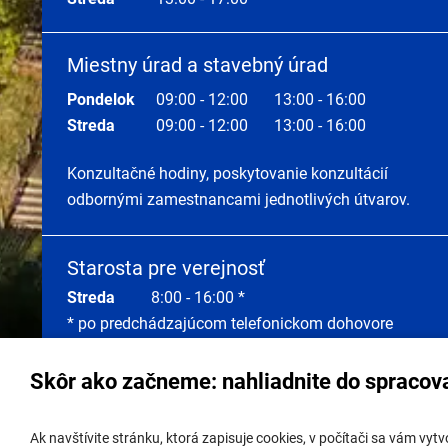
Miestny úrad a stavebný úrad
Pondelok
09:00 - 12:00
13:00 - 16:00
Streda
09:00 - 12:00
13:00 - 16:00
Konzultačné hodiny, poskytovanie konzultácií
odbornými zamestnancami jednotlivých útvarov.
Starosta pre verejnosť
Streda
8:00 - 16:00 *
* po predchádzajúcom telefonickom dohovore
Skôr ako začneme: nahliadnite do spracov
Správa obsahu:
webmaster@lamac.sk
Úradná 
Ak navštívite stránku, ktorá zapisuje cookies, v počítači sa vám vy