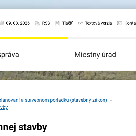
09. 08. 2026
RSS
Tlačiť
Textová verzia
Konta
práva
Miestny úrad
lánovaní a stavebnom poriadku (stavebný zákon)
avby
mnej stavby