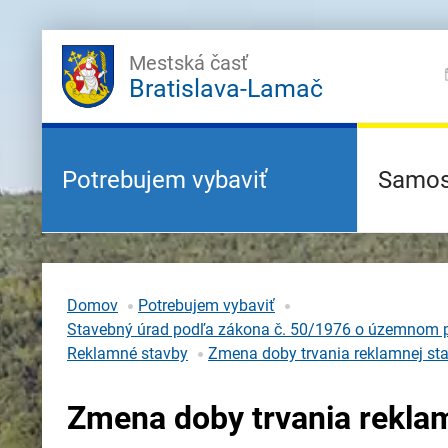
Mestská časť
Bratislava-Lamač
Potrebujem vybaviť
Samos
Domov
Potrebujem vybaviť
Stavebný úrad podľa zákona č. 50/1976 o územnom p
Reklamné stavby
Zmena doby trvania reklamnej st
Zmena doby trvania rekla