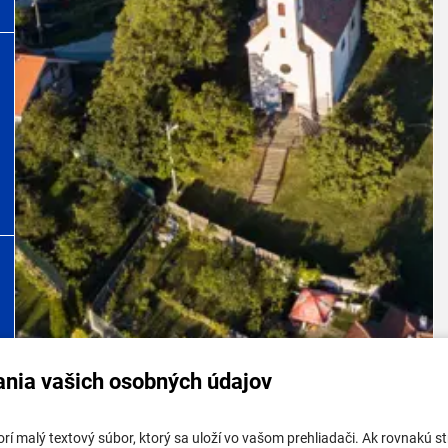
ania vašich osobných údajov
tabuľa mestskej časti
Potrebujem vybaviť
tvorí malý textový súbor, ktorý sa uloží vo vašom prehliadači. Ak rovnakú