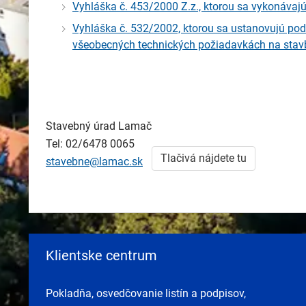
Vyhláška č. 453/2000 Z.z., ktorou sa vykonáva
Vyhláška č. 532/2002, ktorou sa ustanovujú po
všeobecných technických požiadavkách na stav
Stavebný úrad Lamač
Tel: 02/6478 0065
Tlačivá nájdete tu
stavebne@lamac.sk
Klientske centrum
Pokladňa, osvedčovanie listín a podpisov,