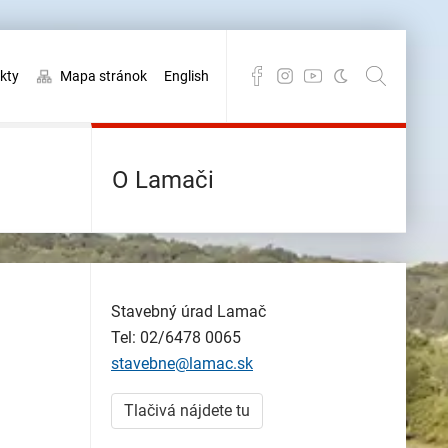
kty
Mapa stránok
English
O Lamači
Stavebný úrad Lamač
Tel: 02/6478 0065
stavebne@lamac.sk
Tlačivá nájdete tu