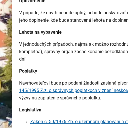
Upozornenie
V prípade, že návrh nebude úplný, nebude poskytovať
jeho doplnenie, kde bude stanovená lehota na doplnen
Lehota na vybavenie
V jednoduchých prípadoch, najmä ak možno rozhodnúť
kompletná), správny orgán začne konanie bezodkladne;
dní.
Poplatky
Navrhovateľovi bude po podaní žiadosti zaslaná pís
145/1995 Z.z. o správnych poplatkoch v znení neskor
výzvy na zaplatenie správneho poplatku.
Legislatíva
Zákon č. 50/1976 Zb. o územnom plánovaní a s