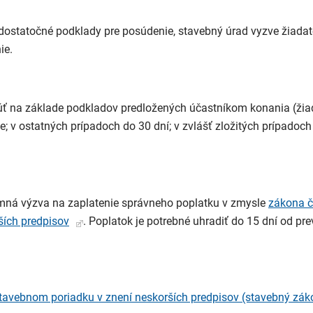
 dostatočné podklady pre posúdenie, stavebný úrad vyzve žiadat
ie.
 na základe podkladov predložených účastníkom konania (žiad
 v ostatných prípadoch do 30 dní; v zvlášť zložitých prípadoch
omná výzva na zaplatenie správneho poplatku v zmysle
zákona č
ších predpisov
. Poplatok je potrebné uhradiť do 15 dní od pre
tavebnom poriadku v znení neskorších predpisov (stavebný zá