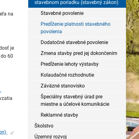
stavebnom poriadku (stavebný zákon)
Stavebné povolenie
eľa na
Predĺženie platnosti stavebného
povolenia
Dodatočné stavebné povolenie
osť je
Zmena stavby pred jej dokončením
 do 60
Predĺženie lehoty výstavby
Kolaudačné rozhodnutie
Záväzné stanovisko
.
Špeciálny stavebný úrad pre
vzatia
miestne a účelové komunikácie
Reklamné stavby
Školstvo
kon)
Územný rozvoj