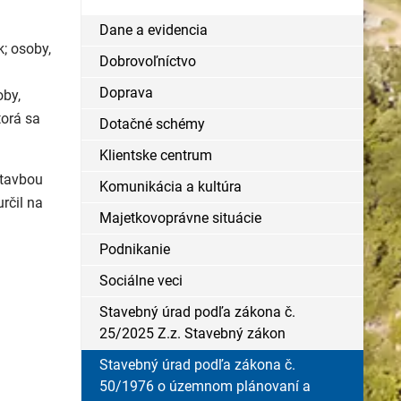
Dane a evidencia
; osoby,
Dobrovoľníctvo
Doprava
oby,
torá sa
Dotačné schémy
Klientske centrum
stavbou
Komunikácia a kultúra
rčil na
Majetkovoprávne situácie
Podnikanie
Sociálne veci
Stavebný úrad podľa zákona č.
25/2025 Z.z. Stavebný zákon
Stavebný úrad podľa zákona č.
50/1976 o územnom plánovaní a