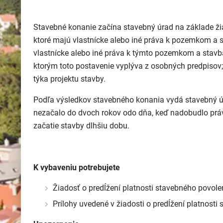
Stavebné konanie začína stavebný úrad na základe žia
ktoré majú vlastnícke alebo iné práva k pozemkom a 
vlastnícke alebo iné práva k týmto pozemkom a stav
ktorým toto postavenie vyplýva z osobných predpisov; 
týka projektu stavby.
Podľa výsledkov stavebného konania vydá stavebný úr
nezačalo do dvoch rokov odo dňa, keď nadobudlo práv
začatie stavby dlhšiu dobu.
K vybaveniu potrebujete
Žiadosť o predĺžení platnosti stavebného povole
Prílohy uvedené v žiadosti o predĺžení platnosti