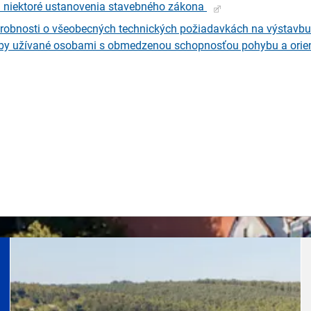
jú niektoré ustanovenia stavebného zákona
drobnosti o všeobecných technických požiadavkách na výstavbu
by užívané osobami s obmedzenou schopnosťou pohybu a orie