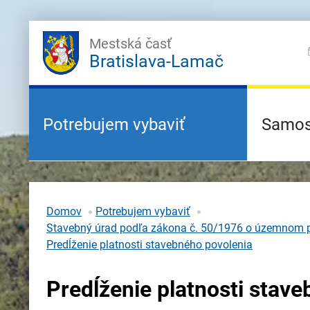
Mestská časť
Bratislava-Lamač
Potrebujem vybaviť
Samos
Domov
Potrebujem vybaviť
Stavebný úrad podľa zákona č. 50/1976 o územnom p
Predĺženie platnosti stavebného povolenia
Predĺženie platnosti stav