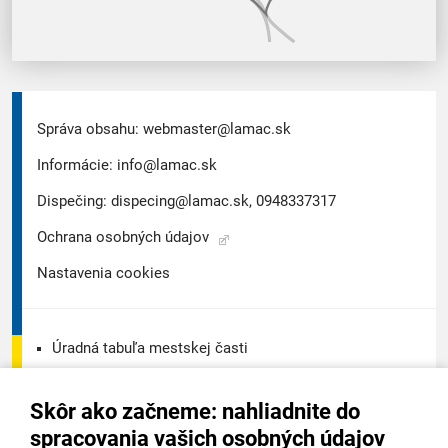
Správa obsahu:
webmaster@lamac.sk
Informácie:
info@lamac.sk
Dispečing:
dispecing@lamac.sk,
0948337317
Ochrana osobných údajov
Nastavenia cookies
Úradná tabuľa mestskej časti
Úradná tabuľa - životné prostredie
Skôr ako začneme: nahliadnite do
Úradná tabuľa stavebného úradu
spracovania vašich osobných údajov