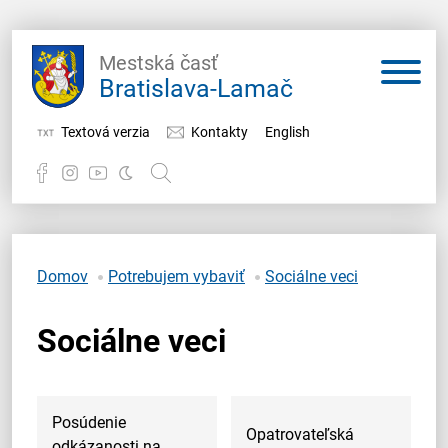
Mestská časť
Bratislava-Lamač
Textová verzia
Kontakty
English
Potrebujem vybaviť
Samospráva
Domov
Potrebujem vybaviť
Sociálne veci
Miestny úrad
Sociálne veci
O Lamači
Posúdenie
Opatrovateľská
odkázanosti na