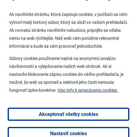
Digitálne mesto
Ak navštívite stránku, ktorá zapisuje cookies, v počítači sa vám
vytvorí malý textový súbor, ktorý sa uloží vo vašom prehliadači.
Potrebujem vybaviť
Ak rovnakú stránku navštívite nabudúce, pripojíte sa vďaka
nemu na web rýchlejšie. Náš web vám ponúkne relevantné
Samospráva
informácie a bude sa vám pracovať jednoduchšie.
Miestny úrad
Súbory cookies používame najmä na anonymnú analýzu
O Lamači
návštevnosti a vylepšovanie našich web stránok. Ak si
nastavíte blokovanie zápisu cookies do vášho prehliadača, je
možné, že web sa spomalí a niektoré jeho časti nemusia
Mobilná aplikácia
fungovať úplne korektne.
Viac info k spracúvaniu cookies.
Aktuality
Kontakty
Akceptovať všetky cookies
Vyhlásenie o prístupnosti
Nastaviť cookies