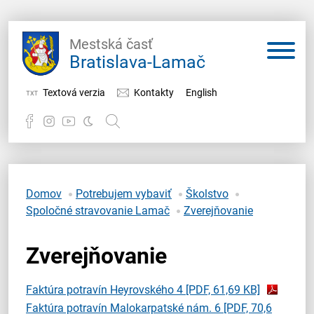
Mestská časť
Bratislava-Lamač
Textová verzia
Kontakty
English
Potrebujem vybaviť
Samospráva
Domov
Potrebujem vybaviť
Školstvo
Spoločné stravovanie Lamač
Zverejňovanie
Miestny úrad
Zverejňovanie
O Lamači
Faktúra potravín Heyrovského 4
[PDF, 61,69 KB]
Faktúra potravín Malokarpatské nám. 6
[PDF, 70,6