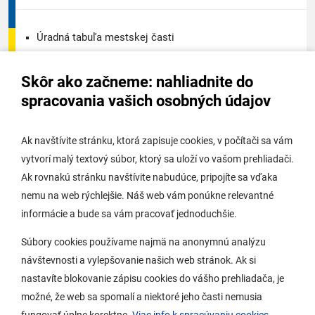
Úradná tabuľa mestskej časti
Úradná tabuľa - životné prostredie
Skôr ako začneme: nahliadnite do
Úradná tabuľa stavebného úradu
spracovania vašich osobných údajov
Digitálne mesto
Ak navštívite stránku, ktorá zapisuje cookies, v počítači sa vám
vytvorí malý textový súbor, ktorý sa uloží vo vašom prehliadači.
Potrebujem vybaviť
Ak rovnakú stránku navštívite nabudúce, pripojíte sa vďaka
nemu na web rýchlejšie. Náš web vám ponúkne relevantné
Samospráva
informácie a bude sa vám pracovať jednoduchšie.
Miestny úrad
Súbory cookies používame najmä na anonymnú analýzu
O Lamači
návštevnosti a vylepšovanie našich web stránok. Ak si
nastavíte blokovanie zápisu cookies do vášho prehliadača, je
možné, že web sa spomalí a niektoré jeho časti nemusia
Mobilná aplikácia