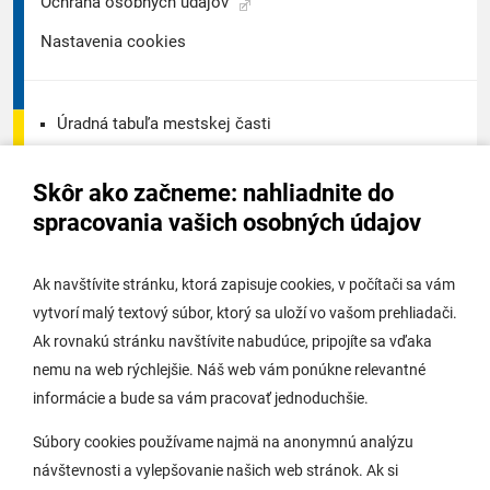
Ochrana osobných údajov
Nastavenia cookies
Úradná tabuľa mestskej časti
Úradná tabuľa - životné prostredie
Skôr ako začneme: nahliadnite do
Úradná tabuľa stavebného úradu
spracovania vašich osobných údajov
Digitálne mesto
Ak navštívite stránku, ktorá zapisuje cookies, v počítači sa vám
vytvorí malý textový súbor, ktorý sa uloží vo vašom prehliadači.
Potrebujem vybaviť
Ak rovnakú stránku navštívite nabudúce, pripojíte sa vďaka
nemu na web rýchlejšie. Náš web vám ponúkne relevantné
Samospráva
informácie a bude sa vám pracovať jednoduchšie.
Miestny úrad
Súbory cookies používame najmä na anonymnú analýzu
O Lamači
návštevnosti a vylepšovanie našich web stránok. Ak si