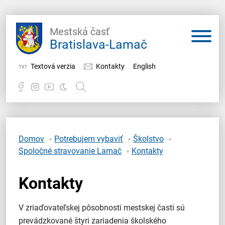
Mestská časť
Bratislava-Lamač
Textová verzia
Kontakty
English
Potrebujem vybaviť
Samospráva
Domov
Potrebujem vybaviť
Školstvo
Spoločné stravovanie Lamač
Kontakty
Miestny úrad
Kontakty
O Lamači
V zriaďovateľskej pôsobnosti mestskej časti sú
prevádzkované štyri zariadenia školského