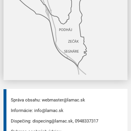
Správa obsahu:
webmaster@lamac.sk
Informácie:
info@lamac.sk
Dispečing:
dispecing@lamac.sk,
0948337317