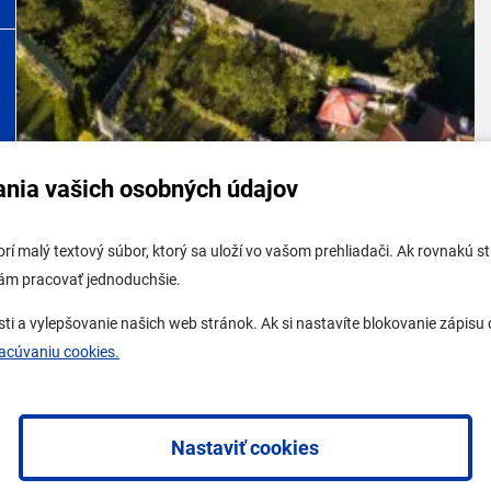
ania vašich osobných údajov
tabuľa mestskej časti
Potrebujem vybaviť
tvorí malý textový súbor, ktorý sa uloží vo vašom prehliadači. Ak rovnakú
tabuľa - životné prostredie
Samospráva
vám pracovať jednoduchšie.
 tabuľa stavebného úradu
Miestny úrad
a vylepšovanie našich web stránok. Ak si nastavíte blokovanie zápisu c
ne mesto
O Lamači
racúvaniu cookies.
Nastaviť cookies
a
redakčný systém
od
AlejTech, spol. s r.o.