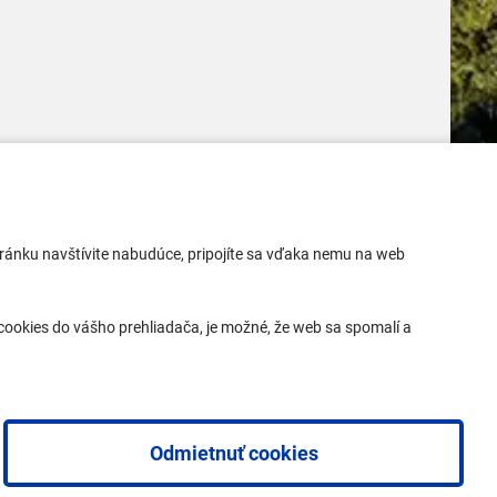
Mobilná aplikácia
 stránku navštívite nabudúce, pripojíte sa vďaka nemu na web
Aktuality
Kontakty
ookies do vášho prehliadača, je možné, že web sa spomalí a
Vyhlásenie o prístupnosti
Odmietnuť cookies