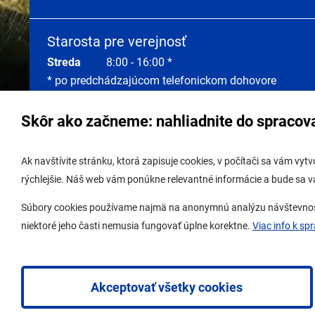
Starosta pre verejnosť
Streda
8:00 - 16:00 *
* po predchádzajúcom telefonickom dohovore
Skôr ako začneme: nahliadnite do spracov
Správa obsahu:
webmaster@lamac.sk
Úradná 
Ak navštívite stránku, ktorá zapisuje cookies, v počítači sa vám vy
Informácie:
info@lamac.sk
Úradná 
rýchlejšie. Náš web vám ponúkne relevantné informácie a bude sa 
Dispečing:
dispecing@lamac.sk,
Úradná
Súbory cookies používame najmä na anonymnú analýzu návštevnosti 
0948337317
Digitál
niektoré jeho časti nemusia fungovať úplne korektne.
Viac info k sp
Ochrana osobných údajov
Nastavenia cookies
Akceptovať všetky cookies
2026 © Mestská časť Bratislava-Lamač
|
Tvorba web stránok