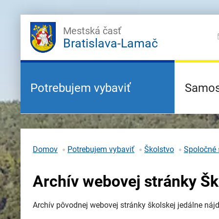
Mestská časť
Bratislava-Lamač
Potrebujem vybaviť
Samos
Domov
Potrebujem vybaviť
Školstvo
Spoločné 
Archív webovej stránky Šk
Archív pôvodnej webovej stránky školskej jedálne náj