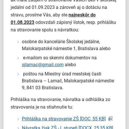
jedálni od 01.09.2023 a zároveň aj o dotáciu na
stravu, prosíme Vás, aby ste
najneskôr do
01.08.2023
odovzdali zápisný lístok, resp. prihlášku
na stravovanie spolu s návratkou:
osobne do kancelárie Školskej jedálne,
Malokarpatské námestie 1, Bratislava alebo
e-mailom so skenmi dokumentov na
sjlamac@gmail.com
alebo
poštou na Miestny úrad mestskej časti
Bratislava – Lamač, Malokarpatské námestie
9, 841 03 Bratislava.
Prihláška na stravovanie, návratka a odhláška zo
stravovania je na stiahnutie tu:
Prihláška na stravovanie ZŠ
[DOC, 55 KB]
Návratka žiak ZŠ - I. stupeň
[DOCX, 25,35 KB]