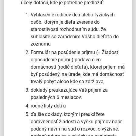
účely dotácií, kde je potrebné predložiť:
Vyhlásenie rodičov detí alebo fyzických
osôb, ktorým je dieťa zverené do
starostlivosti rozhodnutím súdu, že
súhlasíte so zaradením Vášho dieťaťa do
zoznamu
Formulár na posúdenie príjmu (= Žiadosť
o posúdenie príjmu) podáva člen
domácnosti (rodič dieťaťa), ktorej príjem má
byť posúdený, na úrade, kde má domácnosť
trvalý pobyt alebo kde sa zdržiava,
doklady preukazujúce Váš príjem za
posledných 6 mesiacov,
rodné listy detí a
ďalšie doklady, ktorými preukážete
oprávnenosť žiadosti a výšku príjmov napr.
podaný návrh na súd o rozvod, o výživné,