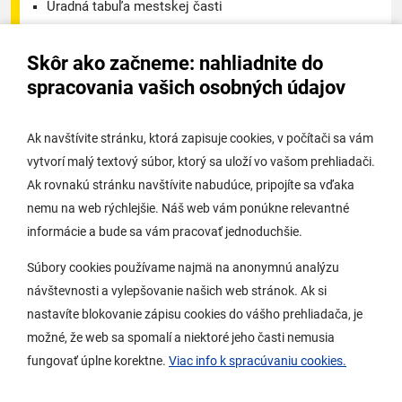
Úradná tabuľa mestskej časti
Úradná tabuľa - životné prostredie
Skôr ako začneme: nahliadnite do
Úradná tabuľa stavebného úradu
spracovania vašich osobných údajov
Digitálne mesto
Ak navštívite stránku, ktorá zapisuje cookies, v počítači sa vám
vytvorí malý textový súbor, ktorý sa uloží vo vašom prehliadači.
Potrebujem vybaviť
Ak rovnakú stránku navštívite nabudúce, pripojíte sa vďaka
nemu na web rýchlejšie. Náš web vám ponúkne relevantné
Samospráva
informácie a bude sa vám pracovať jednoduchšie.
Miestny úrad
Súbory cookies používame najmä na anonymnú analýzu
O Lamači
návštevnosti a vylepšovanie našich web stránok. Ak si
nastavíte blokovanie zápisu cookies do vášho prehliadača, je
možné, že web sa spomalí a niektoré jeho časti nemusia
Mobilná aplikácia
fungovať úplne korektne.
Viac info k spracúvaniu cookies.
Aktuality