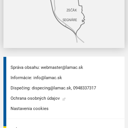
Správa obsahu:
webmaster@lamac.sk
Informácie:
info@lamac.sk
Dispečing:
dispecing@lamac.sk,
0948337317
Ochrana osobných údajov
Nastavenia cookies