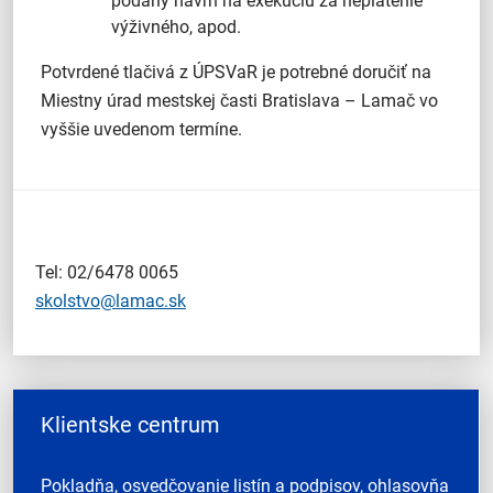
podaný návrh na exekúciu za neplatenie
výživného, apod.
Potvrdené tlačivá z ÚPSVaR je potrebné doručiť na
Miestny úrad mestskej časti Bratislava – Lamač vo
vyššie uvedenom termíne.
Tel: 02/6478 0065
skolstvo@lamac.sk
Klientske centrum
Pokladňa, osvedčovanie listín a podpisov, ohlasovňa