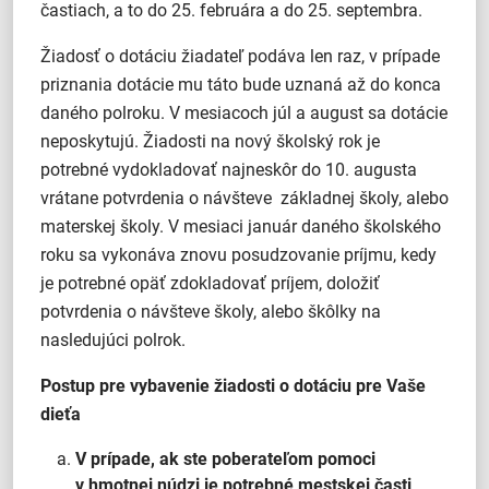
častiach, a to do 25. februára a do 25. septembra.
Žiadosť o dotáciu žiadateľ podáva len raz, v prípade
priznania dotácie mu táto bude uznaná až do konca
daného polroku. V mesiacoch júl a august sa dotácie
neposkytujú. Žiadosti na nový školský rok je
potrebné vydokladovať najneskôr do 10. augusta
vrátane potvrdenia o návšteve základnej školy, alebo
materskej školy. V mesiaci január daného školského
roku sa vykonáva znovu posudzovanie príjmu, kedy
je potrebné opäť zdokladovať príjem, doložiť
potvrdenia o návšteve školy, alebo škôlky na
nasledujúci polrok.
Postup pre vybavenie žiadosti o dotáciu pre Vaše
dieťa
V prípade, ak ste poberateľom pomoci
v hmotnej núdzi je potrebné mestskej časti