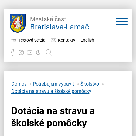
Mestská časť
Bratislava-Lamač
Textová verzia
Kontakty
English
Potrebujem vybaviť
Samospráva
Domov
Potrebujem vybaviť
Školstvo
Dotácia na stravu a školské pomôcky
Miestny úrad
Dotácia na stravu a
O Lamači
školské pomôcky