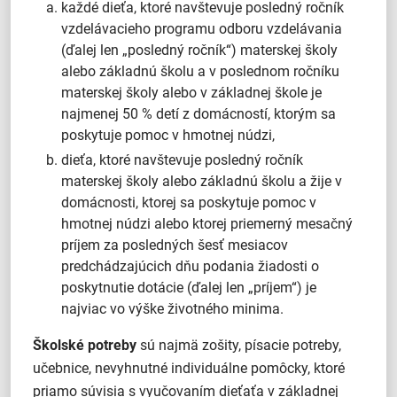
každé dieťa, ktoré navštevuje posledný ročník
vzdelávacieho programu odboru vzdelávania
(ďalej len „posledný ročník“) materskej školy
alebo základnú školu a v poslednom ročníku
materskej školy alebo v základnej škole je
najmenej 50 % detí z domácností, ktorým sa
poskytuje pomoc v hmotnej núdzi,
dieťa, ktoré navštevuje posledný ročník
materskej školy alebo základnú školu a žije v
domácnosti, ktorej sa poskytuje pomoc v
hmotnej núdzi alebo ktorej priemerný mesačný
príjem za posledných šesť mesiacov
predchádzajúcich dňu podania žiadosti o
poskytnutie dotácie (ďalej len „príjem“) je
najviac vo výške životného minima.
Školské potreby
sú najmä zošity, písacie potreby,
učebnice, nevyhnutné individuálne pomôcky, ktoré
priamo súvisia s vyučovaním dieťaťa v základnej