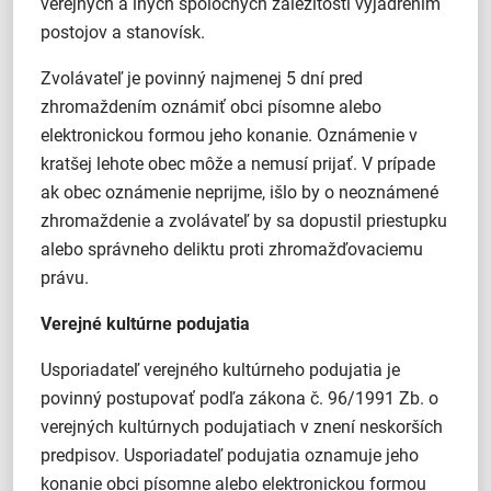
verejných a iných spoločných záležitostí vyjadrením
postojov a stanovísk.
Zvolávateľ je povinný najmenej 5 dní pred
zhromaždením oznámiť obci písomne alebo
elektronickou formou jeho konanie. Oznámenie v
kratšej lehote obec môže a nemusí prijať. V prípade
ak obec oznámenie neprijme, išlo by o neoznámené
zhromaždenie a zvolávateľ by sa dopustil priestupku
alebo správneho deliktu proti zhromažďovaciemu
právu.
Verejné kultúrne podujatia
Usporiadateľ verejného kultúrneho podujatia je
povinný postupovať podľa zákona č. 96/1991 Zb. o
verejných kultúrnych podujatiach v znení neskorších
predpisov. Usporiadateľ podujatia oznamuje jeho
konanie obci písomne alebo elektronickou formou