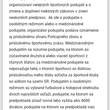
organizovaní verejných športových podujatí a o
zmene a doplnení niektorých zákonov v znení
neskorších predpisov. Ak ide o podujatie s
osobitným režimom alebo o medzinárodné
podujatie, organizátor podujatia podáva oznámenie
aj príslušnému útvaru Policajného zboru a
príslušnému športovému zväzu. Medzinárodným
podujatím sa rozumie podujatie, na ktorom sú
zúčastnené družstvá alebo viacerí športovci z
rôznych štátov; za medzinárodné podujatie sa
nepovažuje také, v ktorom športovci so štátnou
príslušnosťou iného štátu súťažia za športové kluby
so sídlom na území SR. Podujatím s osobitným
režimom sú vybrané futbalové a hokejové stretnutia
dvoch najvyšších súťaží, podujatie, na ktorom sa
predpokladá účasť rovná lebo vyššia ako 4000
divákov, podujatie na ktorom sa predpokladá viac