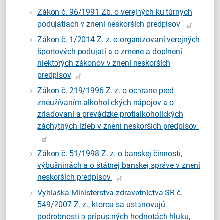
Zákon č. 96/1991 Zb. o verejných kultúrnych
podujatiach v znení neskorších predpisov
Zákon č. 1/2014 Z. z. o organizovaní verejných
športových podujatí a o zmene a doplnení
niektorých zákonov v znení neskorších
predpisov
Zákon č. 219/1996 Z. z. o ochrane pred
zneužívaním alkoholických nápojov a o
zriaďovaní a prevádzke protialkoholických
záchytných izieb v znení neskorších predpisov
Zákon č. 51/1998 Z. z. o banskej činnosti,
výbušninách a o štátnej banskej správe v znení
neskorších predpisov
Vyhláška Ministerstva zdravotníctva SR č.
549/2007 Z. z., ktorou sa ustanovujú
podrobnosti o prípustných hodnotách hluku,