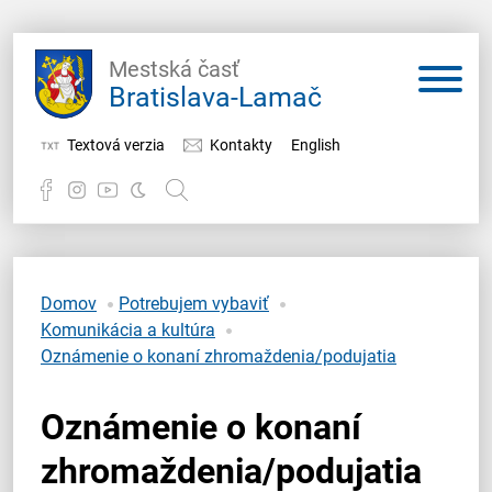
Mestská časť
Bratislava-Lamač
Textová verzia
Kontakty
English
Potrebujem vybaviť
Samospráva
Domov
Potrebujem vybaviť
Komunikácia a kultúra
Miestny úrad
Oznámenie o konaní zhromaždenia/podujatia
O Lamači
Oznámenie o konaní
zhromaždenia/podujatia