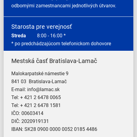
odbornými zamestnancami jednotlivých útvarov.
Starosta pre verejnosť
Streda
8:00 - 16:00 *
* po predchádzajúcom telefonickom dohovore
Mestská časť Bratislava-Lamač
Malokarpatské námestie 9
841 03 Bratislava-Lamač
E-mail:
info@lamac.sk
Tel:
+ 421 2 6478 0065
Tel:
+ 421 2 6478 1581
IČO: 00603414
DIČ: 2020919131
IBAN: SK28 0900 0000 0052 0185 4486