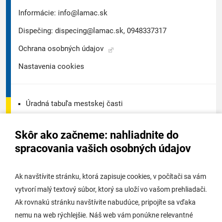
Informácie:
info@lamac.sk
Dispečing:
dispecing@lamac.sk,
0948337317
Ochrana osobných údajov
Nastavenia cookies
Úradná tabuľa mestskej časti
Úradná tabuľa - životné prostredie
Skôr ako začneme: nahliadnite do
Úradná tabuľa stavebného úradu
spracovania vašich osobných údajov
Digitálne mesto
Ak navštívite stránku, ktorá zapisuje cookies, v počítači sa vám
vytvorí malý textový súbor, ktorý sa uloží vo vašom prehliadači.
Potrebujem vybaviť
Ak rovnakú stránku navštívite nabudúce, pripojíte sa vďaka
nemu na web rýchlejšie. Náš web vám ponúkne relevantné
Samospráva