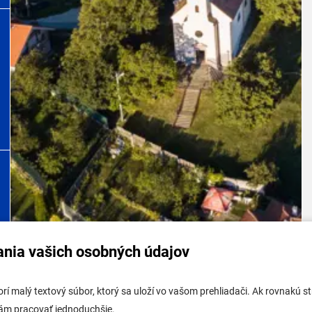
ania vašich osobných údajov
tabuľa mestskej časti
Potrebujem vybaviť
tvorí malý textový súbor, ktorý sa uloží vo vašom prehliadači. Ak rovnakú
tabuľa - životné prostredie
Samospráva
vám pracovať jednoduchšie.