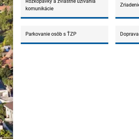
Rozkopávky a zvláštne užívania
Zriadeni
komunikácie
Parkovanie osôb s ŤZP
Doprava