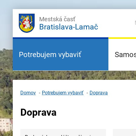
Mestská časť
Bratislava-Lamač
Potrebujem vybaviť
Samos
Domov
Potrebujem vybaviť
Doprava
Doprava