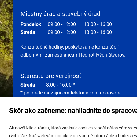
Miestny úrad a stavebný úrad
Pondelok
09:00 - 12:00
13:00 - 16:00
Streda
09:00 - 12:00
13:00 - 16:00
Konzultačné hodiny, poskytovanie konzultácií
odbornými zamestnancami jednotlivých útvarov.
Starosta pre verejnosť
Streda
8:00 - 16:00 *
* po predchádzajúcom telefonickom dohovore
Skôr ako začneme: nahliadnite do spracov
Správa obsahu:
webmaster@lamac.sk
Úradná 
Ak navštívite stránku, ktorá zapisuje cookies, v počítači sa vám vy
Informácie:
info@lamac.sk
Úradná 
rýchlejšie. Náš web vám ponúkne relevantné informácie a bude sa 