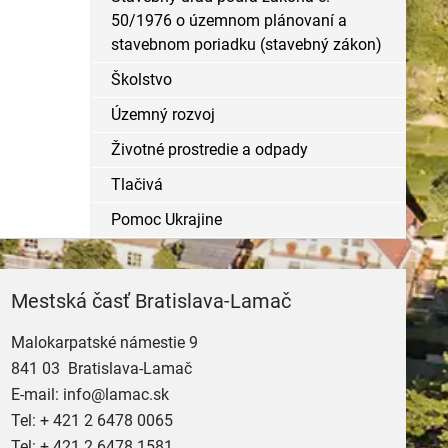
50/1976 o územnom plánovaní a
stavebnom poriadku (stavebný zákon)
Školstvo
Územný rozvoj
Životné prostredie a odpady
Tlačivá
Pomoc Ukrajine
Mestská časť Bratislava-Lamač
Malokarpatské námestie 9
841 03 Bratislava-Lamač
E-mail:
info@lamac.sk
Tel:
+ 421 2 6478 0065
Tel:
+ 421 2 6478 1581