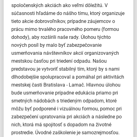
spoločenských akciách ako veľmi dôležitú. V
súčasnosti hľadáme do nášho tímu, ktorý organizuje
tieto akcie dobrovoľníkov, prípadne záujemcov o
prácu mimo trvalého pracovného pomeru (formou
dohody), aby rozšírili naše rady. Úlohou týchto
nových posíl by malo byť zabezpečovanie
usmerňovania návštevníkov akcií organizovaných
mestskou časťou pri triedení odpadu. Našou
predstavou je vytvoriť stabilný tím, ktorý by s nami
dlhodobejšie spolupracoval a pomáhal pri aktivitách
mestskej časti Bratislava - Lamač. Hlavnou úlohou
bude usmerňovanie prípadne edukácia priamo pri
smetných nádobách s triedeným odpadom, ktoré
môžu byť podporené i vizuálnou formou, pomoc pri
zabezpečení upratovania pri akciách a následne po
nich, ktorá má spojitosť s dopadom na životné
prostredie. Úvodné zaškolenie je samozrejmosťou.