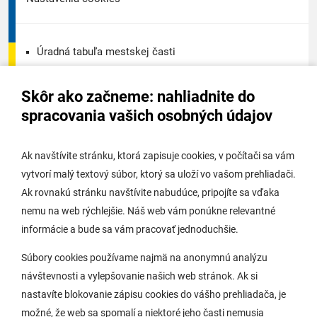
Úradná tabuľa mestskej časti
Úradná tabuľa - životné prostredie
Skôr ako začneme: nahliadnite do
Úradná tabuľa stavebného úradu
spracovania vašich osobných údajov
Digitálne mesto
Ak navštívite stránku, ktorá zapisuje cookies, v počítači sa vám
vytvorí malý textový súbor, ktorý sa uloží vo vašom prehliadači.
Potrebujem vybaviť
Ak rovnakú stránku navštívite nabudúce, pripojíte sa vďaka
nemu na web rýchlejšie. Náš web vám ponúkne relevantné
Samospráva
informácie a bude sa vám pracovať jednoduchšie.
Miestny úrad
Súbory cookies používame najmä na anonymnú analýzu
O Lamači
návštevnosti a vylepšovanie našich web stránok. Ak si
nastavíte blokovanie zápisu cookies do vášho prehliadača, je
možné, že web sa spomalí a niektoré jeho časti nemusia