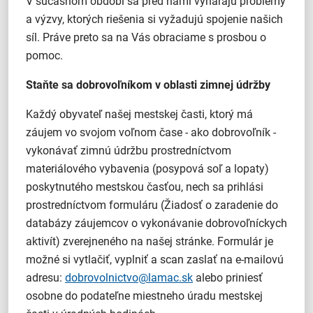
V súčasnom období sa pred nami vynárajú problémy
a výzvy, ktorých riešenia si vyžadujú spojenie našich
síl. Práve preto sa na Vás obraciame s prosbou o
pomoc.
Staňte sa dobrovoľníkom v oblasti zimnej údržby
Každý obyvateľ našej mestskej časti, ktorý má
záujem vo svojom voľnom čase - ako dobrovoľník -
vykonávať zimnú údržbu prostredníctvom
materiálového vybavenia (posypová soľ a lopaty)
poskytnutého mestskou časťou, nech sa prihlási
prostredníctvom formuláru (Žiadosť o zaradenie do
databázy záujemcov o vykonávanie dobrovoľníckych
aktivít) zverejneného na našej stránke. Formulár je
možné si vytlačiť, vyplniť a scan zaslať na e-mailovú
adresu:
dobrovolnictvo@lamac.sk
alebo priniesť
osobne do podateľne miestneho úradu mestskej