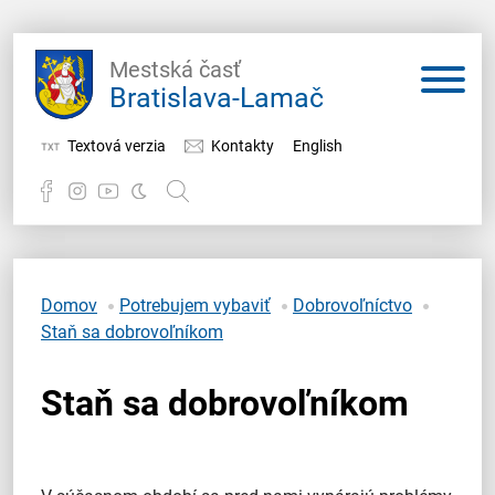
Mestská časť
Bratislava-Lamač
Textová verzia
Kontakty
English
Potrebujem vybaviť
Samospráva
Domov
Potrebujem vybaviť
Dobrovoľníctvo
Staň sa dobrovoľníkom
Miestny úrad
Staň sa dobrovoľníkom
O Lamači