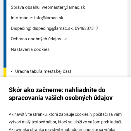
Správa obsahu:
webmaster@lamac.sk
Informácie:
info@lamac.sk
Dispečing:
dispecing@lamac.sk,
0948337317
Ochrana osobných údajov
Nastavenia cookies
Úradná tabuľa mestskej časti
Úradná tabuľa - životné prostredie
Skôr ako začneme: nahliadnite do
Úradná tabuľa stavebného úradu
spracovania vašich osobných údajov
Digitálne mesto
Ak navštívite stránku, ktorá zapisuje cookies, v počítači sa vám
vytvorí malý textový súbor, ktorý sa uloží vo vašom prehliadači.
Potrebujem vybaviť
Ak rovnakú stránku navštívite nabudúce, pripojíte sa vďaka