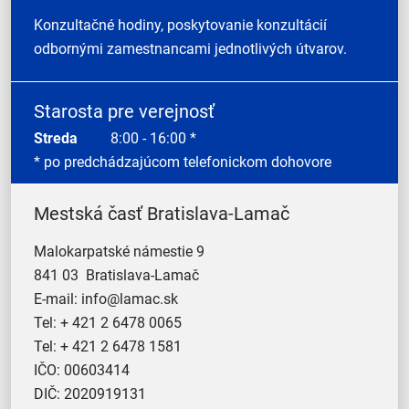
Konzultačné hodiny, poskytovanie konzultácií
odbornými zamestnancami jednotlivých útvarov.
Starosta pre verejnosť
Streda
8:00 - 16:00 *
* po predchádzajúcom telefonickom dohovore
Mestská časť Bratislava-Lamač
Malokarpatské námestie 9
841 03 Bratislava-Lamač
E-mail:
info@lamac.sk
Tel:
+ 421 2 6478 0065
Tel:
+ 421 2 6478 1581
IČO: 00603414
DIČ: 2020919131