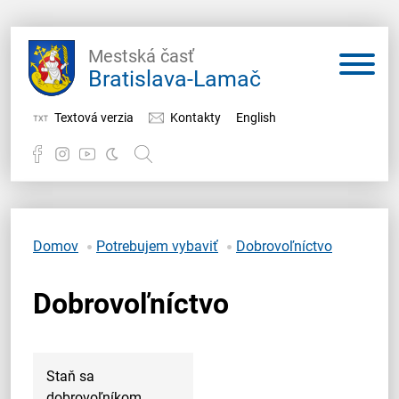
Mestská časť
Bratislava-Lamač
Textová verzia
Kontakty
English
Potrebujem vybaviť
Samospráva
Domov
Potrebujem vybaviť
Dobrovoľníctvo
Miestny úrad
Dobrovoľníctvo
O Lamači
Staň sa
dobrovoľníkom