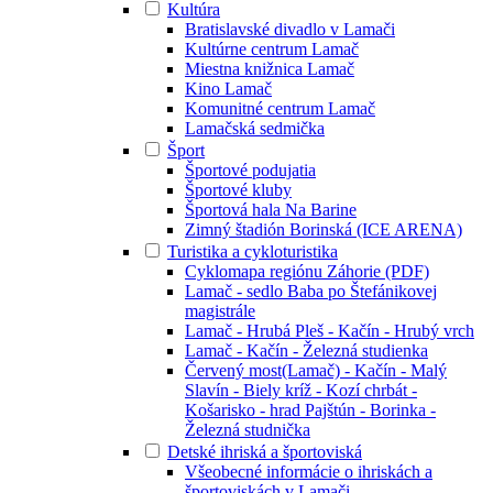
Kultúra
Bratislavské divadlo v Lamači
Kultúrne centrum Lamač
Miestna knižnica Lamač
Kino Lamač
Komunitné centrum Lamač
Lamačská sedmička
Šport
Športové podujatia
Športové kluby
Športová hala Na Barine
Zimný štadión Borinská (ICE ARENA)
Turistika a cykloturistika
Cyklomapa regiónu Záhorie (PDF)
Lamač - sedlo Baba po Štefánikovej
magistrále
Lamač - Hrubá Pleš - Kačín - Hrubý vrch
Lamač - Kačín - Železná studienka
Červený most(Lamač) - Kačín - Malý
Slavín - Biely kríž - Kozí chrbát -
Košarisko - hrad Pajštún - Borinka -
Železná studnička
Detské ihriská a športoviská
Všeobecné informácie o ihriskách a
športoviskách v Lamači