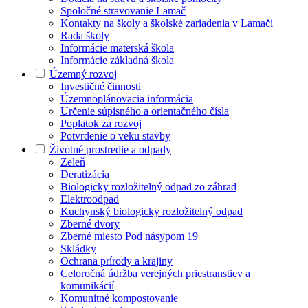
Spoločné stravovanie Lamač
Kontakty na školy a školské zariadenia v Lamači
Rada školy
Informácie materská škola
Informácie základná škola
Územný rozvoj
Investičné činnosti
Územnoplánovacia informácia
Určenie súpisného a orientačného čísla
Poplatok za rozvoj
Potvrdenie o veku stavby
Životné prostredie a odpady
Zeleň
Deratizácia
Biologicky rozložitelný odpad zo záhrad
Elektroodpad
Kuchynský biologicky rozložitelný odpad
Zberné dvory
Zberné miesto Pod násypom 19
Skládky
Ochrana prírody a krajiny
Celoročná údržba verejných priestranstiev a
komunikácií
Komunitné kompostovanie