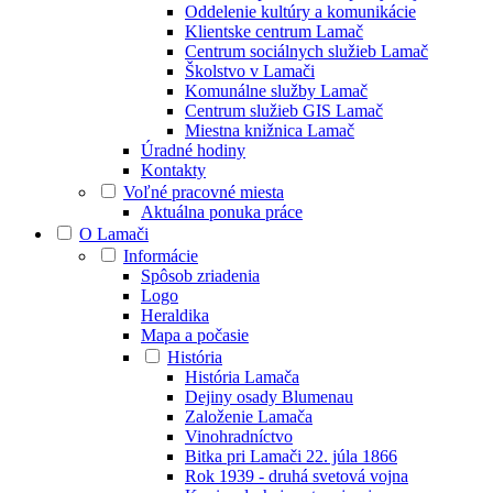
Oddelenie kultúry a komunikácie
Klientske centrum Lamač
Centrum sociálnych služieb Lamač
Školstvo v Lamači
Komunálne služby Lamač
Centrum služieb GIS Lamač
Miestna knižnica Lamač
Úradné hodiny
Kontakty
Voľné pracovné miesta
Aktuálna ponuka práce
O Lamači
Informácie
Spôsob zriadenia
Logo
Heraldika
Mapa a počasie
História
História Lamača
Dejiny osady Blumenau
Založenie Lamača
Vinohradníctvo
Bitka pri Lamači 22. júla 1866
Rok 1939 - druhá svetová vojna