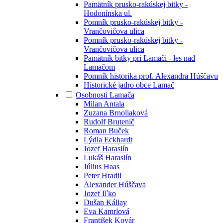
Pamätník prusko-rakúskej bitky -
Hodonínska ul.
Pomník prusko-rakúskej bitky -
Vrančovičova ulica
Pomník prusko-rakúskej bitky -
Vrančovičova ulica
Pamätník bitky pri Lamači - les nad
Lamačom
Pomník historika prof. Alexandra Húščavu
Historické jadro obce Lamač
Osobnosti Lamača
Milan Antala
Zuzana Brnoliaková
Rudolf Brutenič
Roman Buček
Lýdia Eckhardt
Jozef Haraslín
Lukáš Haraslín
Július Haas
Peter Hradil
Alexander Húščava
Jozef Iľko
Dušan Kállay
Eva Kamrlová
František Kovár