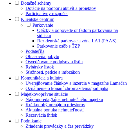
Dotačné schémy
Dotácie na podporu aktivít a projektov
Participatívny rozpočet
Klientske centrum
Parkovanie
Otázky a odpovede ohľadom parkovania na
sídlisku
Rezidentská parkovacia zóna LA1 (PAAS)
Parkovanie osôb s ŤZP
Podateľňa
Ohlasovňa pobytu
Osvedčovanie podpisov a listín
Rybársky lístok
Sťažnosti, petície a infozákon
Komunikácia a kultúra
Uverejňovanie článkov a inzercia v magazíne Lamačan
Oznámenie o konaní zhromaždenia/podujatia
Majetkovoprávne situácie
Nájom/predaj/kúpa nehnuteľného majetku
Krátkodobý prenájom priestorov
Aktuálna ponuka nehnuteľností
Rezervácia ihrísk
Podnikanie
Zriadenie prevádzky a čas prevádzky