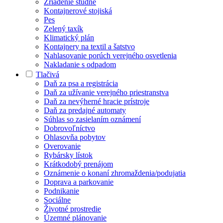
Zriadenie studne
Kontajnerové stojiská
Pes
Zelený taxík
Klimatický plán
Kontajnery na textil a šatstvo
Nahlasovanie porúch verejného osvetlenia
Nakladanie s odpadom
Tlačivá
Daň za psa a registrácia
Daň za užívanie verejného priestranstva
Daň za nevýherné hracie prístroje
Daň za predajné automaty
Súhlas so zasielaním oznámení
Dobrovoľníctvo
Ohlasovňa pobytov
Overovanie
Rybársky lístok
Krátkodobý prenájom
Oznámenie o konaní zhromaždenia/podujatia
Doprava a parkovanie
Podnikanie
Sociálne
Životné prostredie
Územné plánovanie