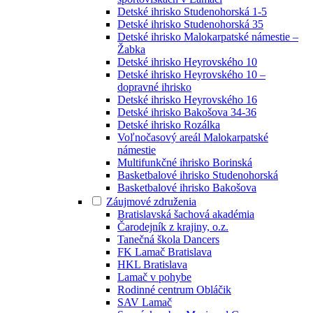
Detské ihrisko Studenohorská 1-5
Detské ihrisko Studenohorská 35
Detské ihrisko Malokarpatské námestie –
Žabka
Detské ihrisko Heyrovského 10
Detské ihrisko Heyrovského 10 –
dopravné ihrisko
Detské ihrisko Heyrovského 16
Detské ihrisko Bakošova 34-36
Detské ihrisko Rozálka
Voľnočasový areál Malokarpatské
námestie
Multifunkčné ihrisko Borinská
Basketbalové ihrisko Studenohorská
Basketbalové ihrisko Bakošova
Záujmové združenia
Bratislavská šachová akadémia
Čarodejník z krajiny, o.z.
Tanečná škola Dancers
FK Lamač Bratislava
HKL Bratislava
Lamač v pohybe
Rodinné centrum Obláčik
SAV Lamač