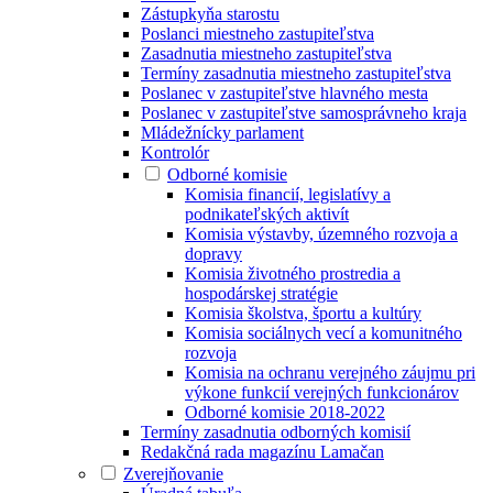
Zástupkyňa starostu
Poslanci miestneho zastupiteľstva
Zasadnutia miestneho zastupiteľstva
Termíny zasadnutia miestneho zastupiteľstva
Poslanec v zastupiteľstve hlavného mesta
Poslanec v zastupiteľstve samosprávneho kraja
Mládežnícky parlament
Kontrolór
Odborné komisie
Komisia financií, legislatívy a
podnikateľských aktivít
Komisia výstavby, územného rozvoja a
dopravy
Komisia životného prostredia a
hospodárskej stratégie
Komisia školstva, športu a kultúry
Komisia sociálnych vecí a komunitného
rozvoja
Komisia na ochranu verejného záujmu pri
výkone funkcií verejných funkcionárov
Odborné komisie 2018-2022
Termíny zasadnutia odborných komisií
Redakčná rada magazínu Lamačan
Zverejňovanie