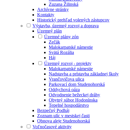
Zuzana Žilinská
Archívne stránky
Kontakty
Historický prehľad volených zástupcov
Výstavba, územný rozvoj a doprava
Územný plán
Územné plány zón
Zečák
Malokarpatské námestie
Svätá Rozália
Háj
Územný rozvoj - projekty
Malokarpatské námestie
Nadstavba a prístavba základnej školy
Vrančovičova ulica
Parkovací dom Studenohorská
Oddychová oáza
Odvodnenie bežeckej dráhy
Obytný súbor Hodonínska
Tepelné hospodárstvo
Bezpečný Podháj
Zoznam ulíc v mestskej časti
Obnova aleje Studenohorská
Voľnočasové aktivity