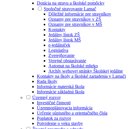
Dotácia na stravu a školské pomôcky
Spoločné stravovanie Lamač
Dôležité informácie pre stravníkov
Oznamy pre stravníkov v ZŠ
Oznamy pre stravníkov v MŠ
Kontakty
Jedálny lístok ZŠ
Jedálny lístok MŠ
e-jedálniček
Legislatíva
Zverejňovanie
Verejné obstarávanie
Automat na školské mlieko
Archív webovej stránky Školskej jedálne
Kontakty na školy a školské zariadenia v Lamači
Rada školy
Informácie materská škola
Informácie základná škola
Územný rozvoj
Investičné činnosti
Územnoplánovacia informácia
Určenie súpisného a orientačného čísla
Poplatok za rozvoj
Potvrdenie o veku stavby