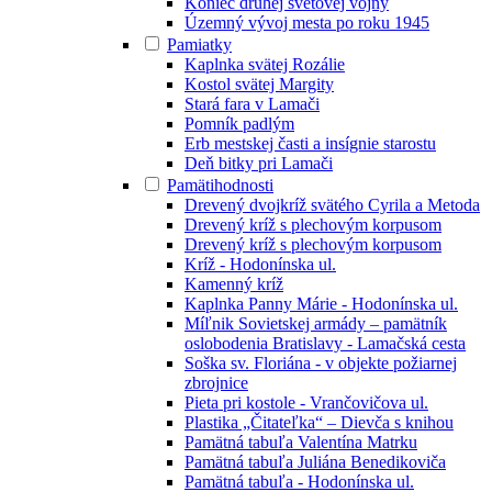
Koniec druhej svetovej vojny
Územný vývoj mesta po roku 1945
Pamiatky
Kaplnka svätej Rozálie
Kostol svätej Margity
Stará fara v Lamači
Pomník padlým
Erb mestskej časti a insígnie starostu
Deň bitky pri Lamači
Pamätihodnosti
Drevený dvojkríž svätého Cyrila a Metoda
Drevený kríž s plechovým korpusom
Drevený kríž s plechovým korpusom
Kríž - Hodonínska ul.
Kamenný kríž
Kaplnka Panny Márie - Hodonínska ul.
Míľnik Sovietskej armády – pamätník
oslobodenia Bratislavy - Lamačská cesta
Soška sv. Floriána - v objekte požiarnej
zbrojnice
Pieta pri kostole - Vrančovičova ul.
Plastika „Čitateľka“ – Dievča s knihou
Pamätná tabuľa Valentína Matrku
Pamätná tabuľa Juliána Benedikoviča
Pamätná tabuľa - Hodonínska ul.