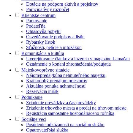
Dotácie na podporu aktivít a projektov
Participatívny rozpočet
Klientske centrum
Parkovanie
Podateľňa
Ohlasovňa pobytu
Osvedčovanie podpisov a listín
Rybársky lístok
Sťažnosti, petície a infozákon
Komunikácia a kultúra
Uverejňovanie článkov a inzercia v magazíne Lamačan
Oznámenie o konaní zhromaždenia/podujatia
Majetkovoprávne situácie
Nájom/predaj/kúpa nehnuteľného majetku
Krátkodobý prenájom priestorov
Aktuálna ponuka nehnuteľností
Rezervácia ihrísk
Podnikanie
Zriadenie prevádzky a čas prevádzky
Zriadenie trhového miesta a predaj na trhovom mieste
Registrácia samostatne hospodáriaceho roľníka
Sociálne veci
Posúdenie odkázanosti na sociálnu službu
Opatrovateľská služba