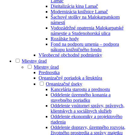
Lamač
Digitalizácia kina Lamač
Modernizácia knižnice Lamač
Šachové stolíky na Malokarpatskom
námestí
Vodozádržné opatrenia Malokarpatské
námestie a Studenohorská ulica
Rozálske hody
Fond na podporu umenia – podpora
nákupu knižničného fondu
Všeobecné obchodné podmienky
Miestny úrad
Miestny úrad
Prednostka
Organizačný poriadok a štruktúra
Organizačné úseky
Kancelária starostu a prednostu
Oddelenie územného konania a
stavebného poriadku
Oddelenie vnútornej správy, právnych,
klientskych a sociálnych služieb
Oddelenie ekonomiky a projektového
riadenia
Oddelenie dopravy, územného rozvoja,
životného prostredia a správy majetku