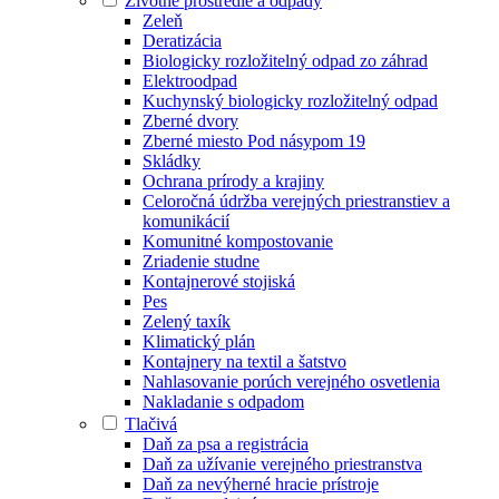
Životné prostredie a odpady
Zeleň
Deratizácia
Biologicky rozložitelný odpad zo záhrad
Elektroodpad
Kuchynský biologicky rozložitelný odpad
Zberné dvory
Zberné miesto Pod násypom 19
Skládky
Ochrana prírody a krajiny
Celoročná údržba verejných priestranstiev a
komunikácií
Komunitné kompostovanie
Zriadenie studne
Kontajnerové stojiská
Pes
Zelený taxík
Klimatický plán
Kontajnery na textil a šatstvo
Nahlasovanie porúch verejného osvetlenia
Nakladanie s odpadom
Tlačivá
Daň za psa a registrácia
Daň za užívanie verejného priestranstva
Daň za nevýherné hracie prístroje