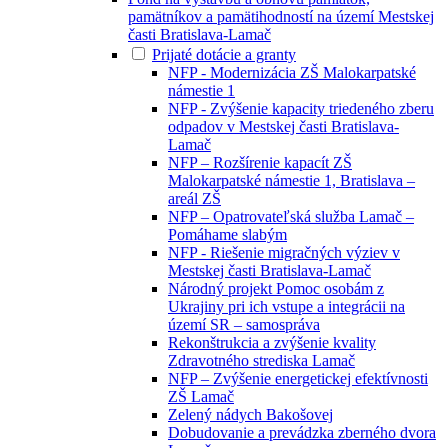
pamätníkov a pamätihodností na území Mestskej
časti Bratislava-Lamač
Prijaté dotácie a granty
NFP - Modernizácia ZŠ Malokarpatské
námestie 1
NFP - Zvýšenie kapacity triedeného zberu
odpadov v Mestskej časti Bratislava-
Lamač
NFP – Rozšírenie kapacít ZŠ
Malokarpatské námestie 1, Bratislava –
areál ZŠ
NFP – Opatrovateľská služba Lamač –
Pomáhame slabým
NFP - Riešenie migračných výziev v
Mestskej časti Bratislava-Lamač
Národný projekt Pomoc osobám z
Ukrajiny pri ich vstupe a integrácii na
území SR – samospráva
Rekonštrukcia a zvýšenie kvality
Zdravotného strediska Lamač
NFP – Zvýšenie energetickej efektívnosti
ZŠ Lamač
Zelený nádych Bakošovej
Dobudovanie a prevádzka zberného dvora