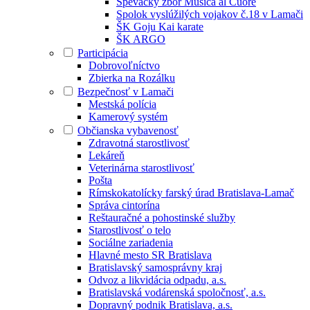
Spevácky zbor Musica al Cuore
Spolok vyslúžilých vojakov č.18 v Lamači
ŠK Goju Kai karate
ŠK ARGO
Participácia
Dobrovoľníctvo
Zbierka na Rozálku
Bezpečnosť v Lamači
Mestská polícia
Kamerový systém
Občianska vybavenosť
Zdravotná starostlivosť
Lekáreň
Veterinárna starostlivosť
Pošta
Rímskokatolícky farský úrad Bratislava-Lamač
Správa cintorína
Reštauračné a pohostinské služby
Starostlivosť o telo
Sociálne zariadenia
Hlavné mesto SR Bratislava
Bratislavský samosprávny kraj
Odvoz a likvidácia odpadu, a.s.
Bratislavská vodárenská spoločnosť, a.s.
Dopravný podnik Bratislava, a.s.