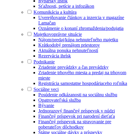
Rybársky lístok
Sťažnosti, petície a infozákon
Komunikácia a kultúra
Uverejňovanie článkov a inzercia v magazíne
Lamačan
Oznámenie o konaní zhromaždenia/podujatia
Majetkovoprávne situácie
Nájom/predaj/kúpa nehnuteľného majetku
Krátkodobý prenájom priestorov
Aktuálna ponuka nehnuteľností
Rezervácia ihrísk
Podnikanie
Zriadenie prevádzky a čas prevádzky
Zriadenie trhového miesta a predaj na trhovom
mieste
Registrácia samostatne hospodáriaceho roľníka
Sociálne veci
Posúdenie odkázanosti na sociálnu službu
Opatrovateľská služba
Bývanie
Jednorazový finančný príspevok v núdzi
Finančný príspevok pri narodení dieťaťa
Finančný príspevok na stravovanie pre
poberateľov dôchodkov
Štátne sociálne dávky a príspevky