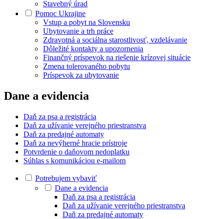
Stavebný úrad
Pomoc Ukrajine
Vstup a pobyt na Slovensku
Ubytovanie a trh práce
Zdravotná a sociálna starostlivosť, vzdelávanie
Dôležité kontakty a upozornenia
Finančný príspevok na riešenie krízovej situácie
Zmena tolerovaného pobytu
Príspevok za ubytovanie
Dane a evidencia
Daň za psa a registrácia
Daň za užívanie verejného priestranstva
Daň za predajné automaty
Daň za nevýherné hracie prístroje
Potvrdenie o daňovom nedoplatku
Súhlas s komunikáciou e-mailom
Potrebujem vybaviť
Dane a evidencia
Daň za psa a registrácia
Daň za užívanie verejného priestranstva
Daň za predajné automaty