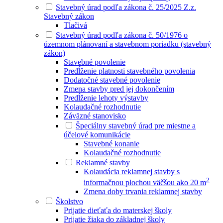
Stavebný úrad podľa zákona č. 25/2025 Z.z.
Stavebný zákon
Tlačivá
Stavebný úrad podľa zákona č. 50/1976 o
územnom plánovaní a stavebnom poriadku (stavebný
zákon)
Stavebné povolenie
Predĺženie platnosti stavebného povolenia
Dodatočné stavebné povolenie
Zmena stavby pred jej dokončením
Predĺženie lehoty výstavby
Kolaudačné rozhodnutie
Záväzné stanovisko
Špeciálny stavebný úrad pre miestne a
účelové komunikácie
Stavebné konanie
Kolaudačné rozhodnutie
Reklamné stavby
Kolaudácia reklamnej stavby s
2
informačnou plochou väčšou ako 20 m
Zmena doby trvania reklamnej stavby
Školstvo
Prijatie dieťaťa do materskej školy
Prijatie žiaka do základnej školy