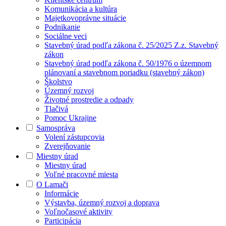
Komunikácia a kultúra
Majetkovoprávne situácie
Podnikanie
Sociálne veci
Stavebný úrad podľa zákona č. 25/2025 Z.z. Stavebný
zákon
Stavebný úrad podľa zákona č. 50/1976 o územnom
plánovaní a stavebnom poriadku (stavebný zákon)
Školstvo
Územný rozvoj
Životné prostredie a odpady
Tlačivá
Pomoc Ukrajine
Samospráva
Volení zástupcovia
Zverejňovanie
Miestny úrad
Miestny úrad
Voľné pracovné miesta
O Lamači
Informácie
Výstavba, územný rozvoj a doprava
Voľnočasové aktivity
Participácia