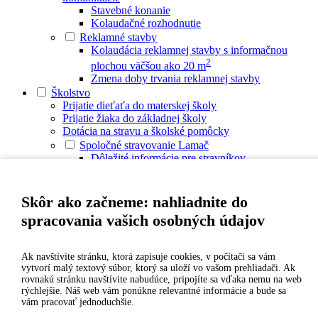
Stavebné konanie
Kolaudačné rozhodnutie
Reklamné stavby
Kolaudácia reklamnej stavby s informačnou
2
plochou väčšou ako 20 m
Zmena doby trvania reklamnej stavby
Školstvo
Prijatie dieťaťa do materskej školy
Prijatie žiaka do základnej školy
Dotácia na stravu a školské pomôcky
Spoločné stravovanie Lamač
Dôležité informácie pre stravníkov
Oznamy pre stravníkov v ZŠ
Oznamy pre stravníkov v MŠ
Kontakty
Skôr ako začneme: nahliadnite do
Jedálny lístok ZŠ
spracovania vašich osobných údajov
Jedálny lístok MŠ
e-jedálniček
Legislatíva
Ak navštívite stránku, ktorá zapisuje cookies, v počítači sa vám
Zverejňovanie
vytvorí malý textový súbor, ktorý sa uloží vo vašom prehliadači. Ak
Verejné obstarávanie
rovnakú stránku navštívite nabudúce, pripojíte sa vďaka nemu na web
Automat na školské mlieko
rýchlejšie. Náš web vám ponúkne relevantné informácie a bude sa
Archív webovej stránky Školskej jedálne
vám pracovať jednoduchšie.
Kontakty na školy a školské zariadenia v Lamači