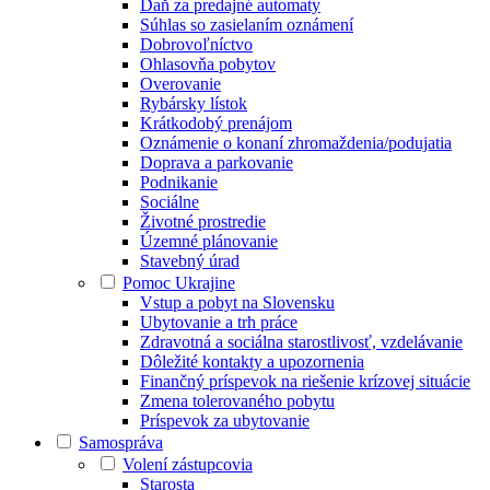
Daň za predajné automaty
Súhlas so zasielaním oznámení
Dobrovoľníctvo
Ohlasovňa pobytov
Overovanie
Rybársky lístok
Krátkodobý prenájom
Oznámenie o konaní zhromaždenia/podujatia
Doprava a parkovanie
Podnikanie
Sociálne
Životné prostredie
Územné plánovanie
Stavebný úrad
Pomoc Ukrajine
Vstup a pobyt na Slovensku
Ubytovanie a trh práce
Zdravotná a sociálna starostlivosť, vzdelávanie
Dôležité kontakty a upozornenia
Finančný príspevok na riešenie krízovej situácie
Zmena tolerovaného pobytu
Príspevok za ubytovanie
Samospráva
Volení zástupcovia
Starosta