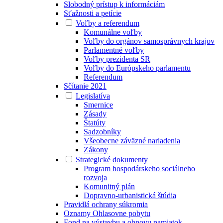
Slobodný prístup k informáciám
Sťažnosti a petície
Voľby a referendum
Komunálne voľby
Voľby do orgánov samosprávnych krajov
Parlamentné voľby
Voľby prezidenta SR
Voľby do Európskeho parlamentu
Referendum
Sčítanie 2021
Legislatíva
Smernice
Zásady
Štatúty
Sadzobníky
Všeobecne záväzné nariadenia
Zákony
Strategické dokumenty
Program hospodárskeho sociálneho
rozvoja
Komunitný plán
Dopravno-urbanistická štúdia
Pravidlá ochrany súkromia
Oznamy Ohlasovne pobytu
Fond na výstavbu a obnovu pamiatok,