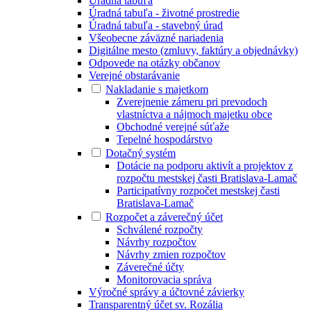
Úradná tabuľa
Úradná tabuľa - životné prostredie
Úradná tabuľa - stavebný úrad
Všeobecne záväzné nariadenia
Digitálne mesto (zmluvy, faktúry a objednávky)
Odpovede na otázky občanov
Verejné obstarávanie
Nakladanie s majetkom
Zverejnenie zámeru pri prevodoch
vlastníctva a nájmoch majetku obce
Obchodné verejné súťaže
Tepelné hospodárstvo
Dotačný systém
Dotácie na podporu aktivít a projektov z
rozpočtu mestskej časti Bratislava-Lamač
Participatívny rozpočet mestskej časti
Bratislava-Lamač
Rozpočet a záverečný účet
Schválené rozpočty
Návrhy rozpočtov
Návrhy zmien rozpočtov
Záverečné účty
Monitorovacia správa
Výročné správy a účtovné závierky
Transparentný účet sv. Rozália