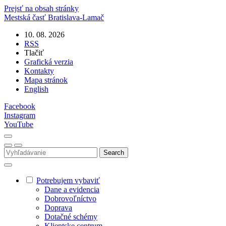
Prejsť na obsah stránky
Mestská časť
Bratislava-Lamač
10. 08. 2026
RSS
Tlačiť
Grafická verzia
Kontakty
Mapa stránok
English
Facebook
Instagram
YouTube
Potrebujem vybaviť
Dane a evidencia
Dobrovoľníctvo
Doprava
Dotačné schémy
Klientske centrum