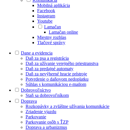
Komunikácia
Mobilná aplikácia
Facebook
Instagram
Youtube
Lamačan
Lamačan online
Miestny rozhlas
Tlačové správy
Dane a evidencia
Daň za psa a registrácia
Daň za užívanie verejného priestranstva
Daň za predajné automaty
Daň za nevýherné hracie prístroje
Potvrdenie o daňovom nedoplatku
Súhlas s komunikáciou e-mailom
Dobrovoľníctvo
Staň sa dobrovoľníkom
Doprava
Rozkopávky a zvláštne užívania komunikácie
Zriadenie vjazdu
Parkovanie
Parkovanie osôb s ŤZP
Doprava a urbanizmus