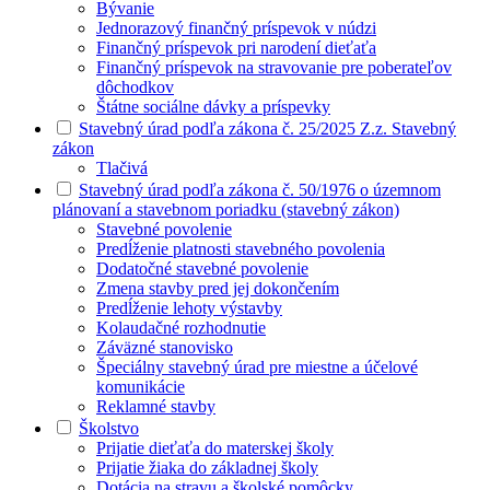
Bývanie
Jednorazový finančný príspevok v núdzi
Finančný príspevok pri narodení dieťaťa
Finančný príspevok na stravovanie pre poberateľov
dôchodkov
Štátne sociálne dávky a príspevky
Stavebný úrad podľa zákona č. 25/2025 Z.z. Stavebný
zákon
Tlačivá
Stavebný úrad podľa zákona č. 50/1976 o územnom
plánovaní a stavebnom poriadku (stavebný zákon)
Stavebné povolenie
Predĺženie platnosti stavebného povolenia
Dodatočné stavebné povolenie
Zmena stavby pred jej dokončením
Predĺženie lehoty výstavby
Kolaudačné rozhodnutie
Záväzné stanovisko
Špeciálny stavebný úrad pre miestne a účelové
komunikácie
Reklamné stavby
Školstvo
Prijatie dieťaťa do materskej školy
Prijatie žiaka do základnej školy
Dotácia na stravu a školské pomôcky