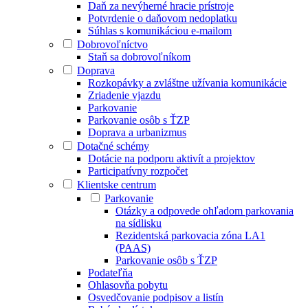
Daň za nevýherné hracie prístroje
Potvrdenie o daňovom nedoplatku
Súhlas s komunikáciou e-mailom
Dobrovoľníctvo
Staň sa dobrovoľníkom
Doprava
Rozkopávky a zvláštne užívania komunikácie
Zriadenie vjazdu
Parkovanie
Parkovanie osôb s ŤZP
Doprava a urbanizmus
Dotačné schémy
Dotácie na podporu aktivít a projektov
Participatívny rozpočet
Klientske centrum
Parkovanie
Otázky a odpovede ohľadom parkovania
na sídlisku
Rezidentská parkovacia zóna LA1
(PAAS)
Parkovanie osôb s ŤZP
Podateľňa
Ohlasovňa pobytu
Osvedčovanie podpisov a listín