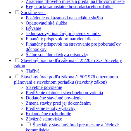
Zriadenie trhového miesta a predaj na trhovom mieste
Registrácia samostatne hospodáriaceho roľníka
Sociálne veci
Posúdenie odkázanosti na sociálnu službu
Opatrovateľská služba
Bývanie
Jednorazový finančný príspevok v núdzi
Finančný príspevok pri narodení dieťaťa
Finančný príspevok na stravovanie pre poberateľov
dôchodkov
Štátne sociálne dávky a príspevky
Stavebný úrad podľa zákona č. 25/2025 Z.z. Stavebný
zákon
Tlačivá
Stavebný úrad podľa zákona č. 50/1976 o územnom
plánovaní a stavebnom poriadku (stavebný zákon)
Stavebné povolenie
Predĺženie platnosti stavebného povolenia
Dodatočné stavebné povolenie
Zmena stavby pred jej dokončením
Predĺženie lehoty výstavby
Kolaudačné rozhodnutie
Záväzné stanovisko
Špeciálny stavebný úrad pre miestne a účelové
komunikácie