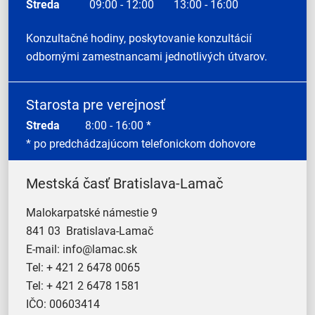
Streda
09:00 - 12:00
13:00 - 16:00
Konzultačné hodiny, poskytovanie konzultácií
odbornými zamestnancami jednotlivých útvarov.
Starosta pre verejnosť
Streda
8:00 - 16:00 *
* po predchádzajúcom telefonickom dohovore
Mestská časť Bratislava-Lamač
Malokarpatské námestie 9
841 03 Bratislava-Lamač
E-mail:
info@lamac.sk
Tel:
+ 421 2 6478 0065
Tel:
+ 421 2 6478 1581
IČO: 00603414