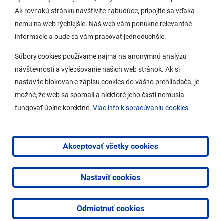
Potrebujem vybaviť
Ak rovnakú stránku navštívite nabudúce, pripojíte sa vďaka
nemu na web rýchlejšie. Náš web vám ponúkne relevantné
Samospráva
informácie a bude sa vám pracovať jednoduchšie.
Miestny úrad
Súbory cookies používame najmä na anonymnú analýzu
O Lamači
návštevnosti a vylepšovanie našich web stránok. Ak si
nastavíte blokovanie zápisu cookies do vášho prehliadača, je
možné, že web sa spomalí a niektoré jeho časti nemusia
Mobilná aplikácia
fungovať úplne korektne.
Viac info k spracúvaniu cookies.
Aktuality
Kontakty
Akceptovať všetky cookies
Vyhlásenie o prístupnosti
Nastaviť cookies
2026 © Mestská časť Bratislava-Lamač
|
Tvorba web
stránok
a
redakčný systém
od
AlejTech, spol. s r.o.
Odmietnuť cookies