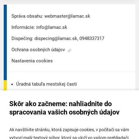
Správa obsahu:
webmaster@lamac.sk
Informácie:
info@lamac.sk
Dispečing:
dispecing@lamac.sk,
0948337317
Ochrana osobných údajov
Nastavenia cookies
Úradná tabuľa mestskej časti
Úradná tabuľa - životné prostredie
Skôr ako začneme: nahliadnite do
Úradná tabuľa stavebného úradu
spracovania vašich osobných údajov
Digitálne mesto
Ak navštívite stránku, ktorá zapisuje cookies, v počítači sa vám
vytvorí malý textový súbor, ktorý sa uloží vo vašom prehliadači.