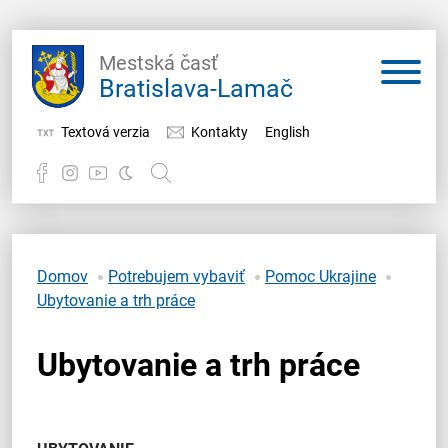
Mestská časť
Bratislava-Lamač
Textová verzia
Kontakty
English
Potrebujem vybaviť
Samospráva
Domov
Potrebujem vybaviť
Pomoc Ukrajine
Ubytovanie a trh práce
Miestny úrad
Ubytovanie a trh práce
O Lamači