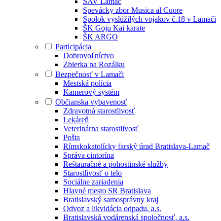
SAV Lamač
Spevácky zbor Musica al Cuore
Spolok vyslúžilých vojakov č.18 v Lamači
ŠK Goju Kai karate
ŠK ARGO
Participácia
Dobrovoľníctvo
Zbierka na Rozálku
Bezpečnosť v Lamači
Mestská polícia
Kamerový systém
Občianska vybavenosť
Zdravotná starostlivosť
Lekáreň
Veterinárna starostlivosť
Pošta
Rímskokatolícky farský úrad Bratislava-Lamač
Správa cintorína
Reštauračné a pohostinské služby
Starostlivosť o telo
Sociálne zariadenia
Hlavné mesto SR Bratislava
Bratislavský samosprávny kraj
Odvoz a likvidácia odpadu, a.s.
Bratislavská vodárenská spoločnosť, a.s.