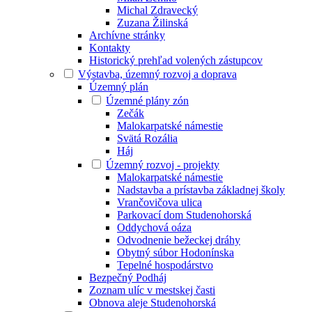
Michal Zdravecký
Zuzana Žilinská
Archívne stránky
Kontakty
Historický prehľad volených zástupcov
Výstavba, územný rozvoj a doprava
Územný plán
Územné plány zón
Zečák
Malokarpatské námestie
Svätá Rozália
Háj
Územný rozvoj - projekty
Malokarpatské námestie
Nadstavba a prístavba základnej školy
Vrančovičova ulica
Parkovací dom Studenohorská
Oddychová oáza
Odvodnenie bežeckej dráhy
Obytný súbor Hodonínska
Tepelné hospodárstvo
Bezpečný Podháj
Zoznam ulíc v mestskej časti
Obnova aleje Studenohorská