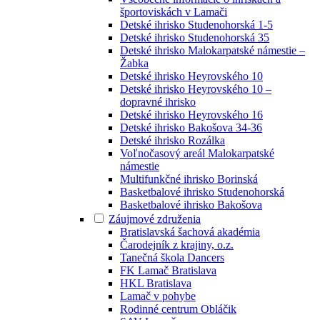
športoviskách v Lamači
Detské ihrisko Studenohorská 1-5
Detské ihrisko Studenohorská 35
Detské ihrisko Malokarpatské námestie –
Žabka
Detské ihrisko Heyrovského 10
Detské ihrisko Heyrovského 10 –
dopravné ihrisko
Detské ihrisko Heyrovského 16
Detské ihrisko Bakošova 34-36
Detské ihrisko Rozálka
Voľnočasový areál Malokarpatské
námestie
Multifunkčné ihrisko Borinská
Basketbalové ihrisko Studenohorská
Basketbalové ihrisko Bakošova
Záujmové združenia
Bratislavská šachová akadémia
Čarodejník z krajiny, o.z.
Tanečná škola Dancers
FK Lamač Bratislava
HKL Bratislava
Lamač v pohybe
Rodinné centrum Obláčik