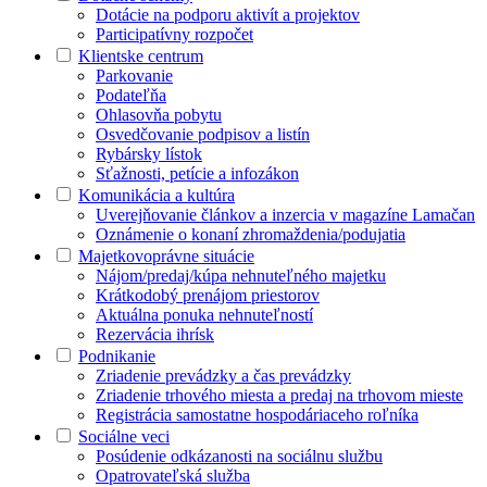
Dotácie na podporu aktivít a projektov
Participatívny rozpočet
Klientske centrum
Parkovanie
Podateľňa
Ohlasovňa pobytu
Osvedčovanie podpisov a listín
Rybársky lístok
Sťažnosti, petície a infozákon
Komunikácia a kultúra
Uverejňovanie článkov a inzercia v magazíne Lamačan
Oznámenie o konaní zhromaždenia/podujatia
Majetkovoprávne situácie
Nájom/predaj/kúpa nehnuteľného majetku
Krátkodobý prenájom priestorov
Aktuálna ponuka nehnuteľností
Rezervácia ihrísk
Podnikanie
Zriadenie prevádzky a čas prevádzky
Zriadenie trhového miesta a predaj na trhovom mieste
Registrácia samostatne hospodáriaceho roľníka
Sociálne veci
Posúdenie odkázanosti na sociálnu službu
Opatrovateľská služba