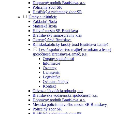
Dopravný podnik Bratislava, a.s.
Policajný zbor SR
Hasičský a záchranný zbor SR
Úrady a inštitúcie
Základná škola
Materská škola
Hlavné mesto SR Bratislava
Bratislavský samosprávny kraj
Okresný úrad Bratislava
Rímskokatolícky farský úrad Bratislava-Lamač
Lesné spoločenstvo majiteľov urbáru a lesnej
spoločnosti Bratislava-Lamač, p.s.
Orgány spoločnosti
Informácie
Oznamy
Uznesenia
Legislatíva
Ochrana údajov
Kontakt
Odvoz a likvidácia odpadu, a.s.
Bratislavská vodárenská spoločnosť, a.s.
Dopravný podnik Bratislava, a.s.
Mestská polícia hlavného mesta SR Bratislavy
Policajný zbor SR
Hasičský a záchranný zbor SR