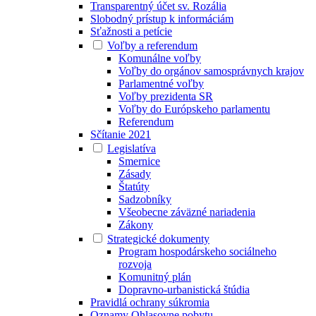
Transparentný účet sv. Rozália
Slobodný prístup k informáciám
Sťažnosti a petície
Voľby a referendum
Komunálne voľby
Voľby do orgánov samosprávnych krajov
Parlamentné voľby
Voľby prezidenta SR
Voľby do Európskeho parlamentu
Referendum
Sčítanie 2021
Legislatíva
Smernice
Zásady
Štatúty
Sadzobníky
Všeobecne záväzné nariadenia
Zákony
Strategické dokumenty
Program hospodárskeho sociálneho
rozvoja
Komunitný plán
Dopravno-urbanistická štúdia
Pravidlá ochrany súkromia
Oznamy Ohlasovne pobytu