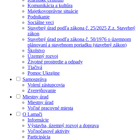
Komunikácia a kultúra
Majetkovoprávne situácie
Podnikanie
Sociálne veci
Stavebný úrad podľa zákona č. 25/2025 Z.z. Stavebný
zákon
Stavebný úrad podľa zákona č. 50/1976 o územnom
plánovaní a stavebnom poriadku (stavebný zákon)
Školstvo
Územný rozvoj
Životné prostredie a odpady
Tlačivá
Pomoc Ukrajine
Samospráva
Volení zástupcovia
Zverejňovanie
Miestny úrad
Miestny úrad
Voľné pracovné miesta
O Lamači
Informácie
Výstavba, územný rozvoj a doprava
Voľnočasové aktivity
Participácia