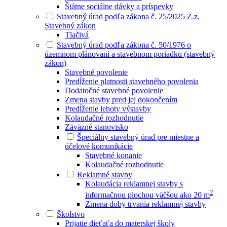
Štátne sociálne dávky a príspevky
Stavebný úrad podľa zákona č. 25/2025 Z.z.
Stavebný zákon
Tlačivá
Stavebný úrad podľa zákona č. 50/1976 o
územnom plánovaní a stavebnom poriadku (stavebný
zákon)
Stavebné povolenie
Predĺženie platnosti stavebného povolenia
Dodatočné stavebné povolenie
Zmena stavby pred jej dokončením
Predĺženie lehoty výstavby
Kolaudačné rozhodnutie
Záväzné stanovisko
Špeciálny stavebný úrad pre miestne a
účelové komunikácie
Stavebné konanie
Kolaudačné rozhodnutie
Reklamné stavby
Kolaudácia reklamnej stavby s
2
informačnou plochou väčšou ako 20 m
Zmena doby trvania reklamnej stavby
Školstvo
Prijatie dieťaťa do materskej školy