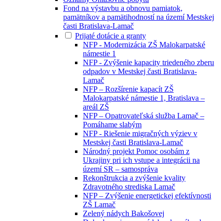
Fond na výstavbu a obnovu pamiatok,
pamätníkov a pamätihodností na území Mestskej
časti Bratislava-Lamač
Prijaté dotácie a granty
NFP - Modernizácia ZŠ Malokarpatské
námestie 1
NFP - Zvýšenie kapacity triedeného zberu
odpadov v Mestskej časti Bratislava-
Lamač
NFP – Rozšírenie kapacít ZŠ
Malokarpatské námestie 1, Bratislava –
areál ZŠ
NFP – Opatrovateľská služba Lamač –
Pomáhame slabým
NFP - Riešenie migračných výziev v
Mestskej časti Bratislava-Lamač
Národný projekt Pomoc osobám z
Ukrajiny pri ich vstupe a integrácii na
území SR – samospráva
Rekonštrukcia a zvýšenie kvality
Zdravotného strediska Lamač
NFP – Zvýšenie energetickej efektívnosti
ZŠ Lamač
Zelený nádych Bakošovej