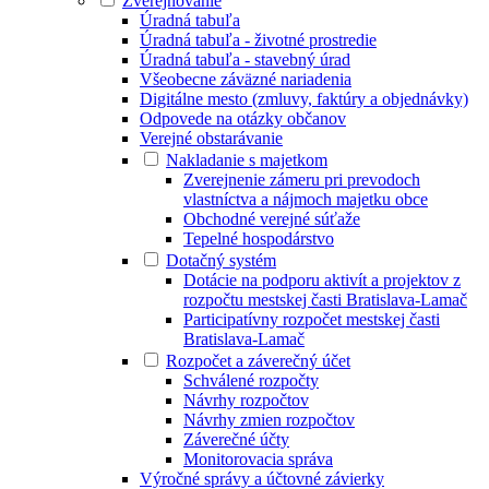
Zverejňovanie
Úradná tabuľa
Úradná tabuľa - životné prostredie
Úradná tabuľa - stavebný úrad
Všeobecne záväzné nariadenia
Digitálne mesto (zmluvy, faktúry a objednávky)
Odpovede na otázky občanov
Verejné obstarávanie
Nakladanie s majetkom
Zverejnenie zámeru pri prevodoch
vlastníctva a nájmoch majetku obce
Obchodné verejné súťaže
Tepelné hospodárstvo
Dotačný systém
Dotácie na podporu aktivít a projektov z
rozpočtu mestskej časti Bratislava-Lamač
Participatívny rozpočet mestskej časti
Bratislava-Lamač
Rozpočet a záverečný účet
Schválené rozpočty
Návrhy rozpočtov
Návrhy zmien rozpočtov
Záverečné účty
Monitorovacia správa
Výročné správy a účtovné závierky