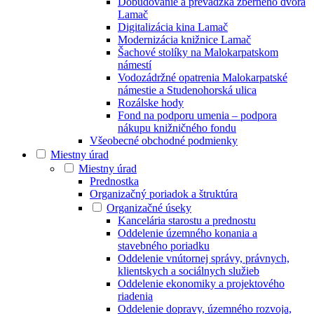
Dobudovanie a prevádzka zberného dvora
Lamač
Digitalizácia kina Lamač
Modernizácia knižnice Lamač
Šachové stolíky na Malokarpatskom
námestí
Vodozádržné opatrenia Malokarpatské
námestie a Studenohorská ulica
Rozálske hody
Fond na podporu umenia – podpora
nákupu knižničného fondu
Všeobecné obchodné podmienky
Miestny úrad
Miestny úrad
Prednostka
Organizačný poriadok a štruktúra
Organizačné úseky
Kancelária starostu a prednostu
Oddelenie územného konania a
stavebného poriadku
Oddelenie vnútornej správy, právnych,
klientskych a sociálnych služieb
Oddelenie ekonomiky a projektového
riadenia
Oddelenie dopravy, územného rozvoja,