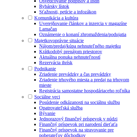
Osvedčovanie podpisov a listín
Rybársky lístok
Sťažnosti, petície a infozákon
Komunikácia a kultúra
Uverejňovanie článkov a inzercia v magazíne
Lamačan
Oznámenie o konaní zhromaždenia/podujatia
Majetkovoprávne situácie
Nájom/predaj/kúpa nehnuteľného majetku
Krátkodobý prenájom priestorov
Aktuálna ponuka nehnuteľností
Rezervácia ihrísk
Podnikanie
Zriadenie prevádzky a čas prevádzky
Zriadenie trhového miesta a predaj na trhovom
mieste
Registrácia samostatne hospodáriaceho roľníka
Sociálne veci
Posúdenie odkázanosti na sociálnu službu
Opatrovateľská služba
Bývanie
Jednorazový finančný príspevok v núdzi
Finančný príspevok pri narodení dieťaťa
Finančný príspevok na stravovanie pre
poberateľov dôchodkov