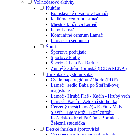
Voľnočasové aktivity
Kultúra
Bratislavské divadlo v Lamači
Kultúrne centrum Lamač
Miestna knižnica Lamač
Kino Lamač
Komunitné centrum Lamač
Lamačská sedmička
Šport
Športové podujatia
Športové kluby
Športová hala Na Barine
Zimný štadión Borinská (ICE ARENA)
Turistika a cykloturistika
Cyklomapa regiónu Záhorie (PDF)
Lamač - sedlo Baba po Štefánikovej
magistrále
Lamač - Hrubá Pleš - Kačín - Hrubý vrch
Lamač - Kačín - Železná studienka
Červený most(Lamač) - Kačín - Malý
Slavín - Biely kríž - Kozí chrbát -
Košarisko - hrad Pajštún - Borinka -
Železná studnička
Detské ihriská a športoviská
Všeobecné informácie o ihriskách a