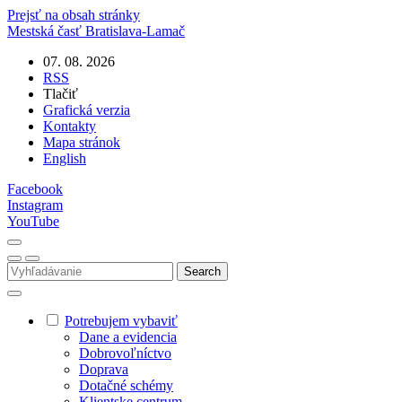
Prejsť na obsah stránky
Mestská časť
Bratislava-Lamač
07. 08. 2026
RSS
Tlačiť
Grafická verzia
Kontakty
Mapa stránok
English
Facebook
Instagram
YouTube
Potrebujem vybaviť
Dane a evidencia
Dobrovoľníctvo
Doprava
Dotačné schémy
Klientske centrum