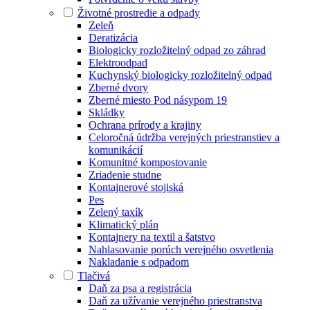
Životné prostredie a odpady
Zeleň
Deratizácia
Biologicky rozložitelný odpad zo záhrad
Elektroodpad
Kuchynský biologicky rozložitelný odpad
Zberné dvory
Zberné miesto Pod násypom 19
Skládky
Ochrana prírody a krajiny
Celoročná údržba verejných priestranstiev a
komunikácií
Komunitné kompostovanie
Zriadenie studne
Kontajnerové stojiská
Pes
Zelený taxík
Klimatický plán
Kontajnery na textil a šatstvo
Nahlasovanie porúch verejného osvetlenia
Nakladanie s odpadom
Tlačivá
Daň za psa a registrácia
Daň za užívanie verejného priestranstva