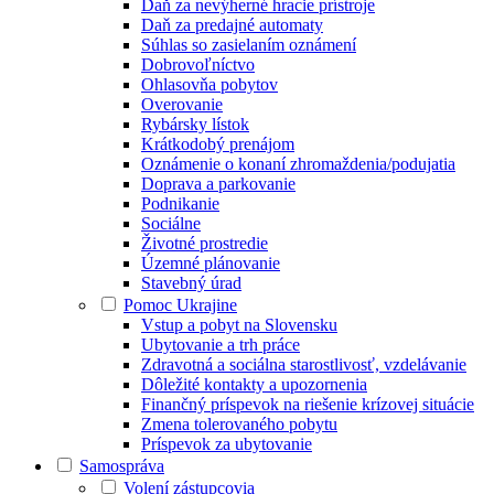
Daň za nevýherné hracie prístroje
Daň za predajné automaty
Súhlas so zasielaním oznámení
Dobrovoľníctvo
Ohlasovňa pobytov
Overovanie
Rybársky lístok
Krátkodobý prenájom
Oznámenie o konaní zhromaždenia/podujatia
Doprava a parkovanie
Podnikanie
Sociálne
Životné prostredie
Územné plánovanie
Stavebný úrad
Pomoc Ukrajine
Vstup a pobyt na Slovensku
Ubytovanie a trh práce
Zdravotná a sociálna starostlivosť, vzdelávanie
Dôležité kontakty a upozornenia
Finančný príspevok na riešenie krízovej situácie
Zmena tolerovaného pobytu
Príspevok za ubytovanie
Samospráva
Volení zástupcovia