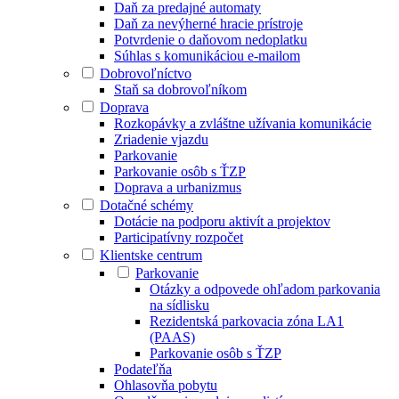
Daň za predajné automaty
Daň za nevýherné hracie prístroje
Potvrdenie o daňovom nedoplatku
Súhlas s komunikáciou e-mailom
Dobrovoľníctvo
Staň sa dobrovoľníkom
Doprava
Rozkopávky a zvláštne užívania komunikácie
Zriadenie vjazdu
Parkovanie
Parkovanie osôb s ŤZP
Doprava a urbanizmus
Dotačné schémy
Dotácie na podporu aktivít a projektov
Participatívny rozpočet
Klientske centrum
Parkovanie
Otázky a odpovede ohľadom parkovania
na sídlisku
Rezidentská parkovacia zóna LA1
(PAAS)
Parkovanie osôb s ŤZP
Podateľňa
Ohlasovňa pobytu