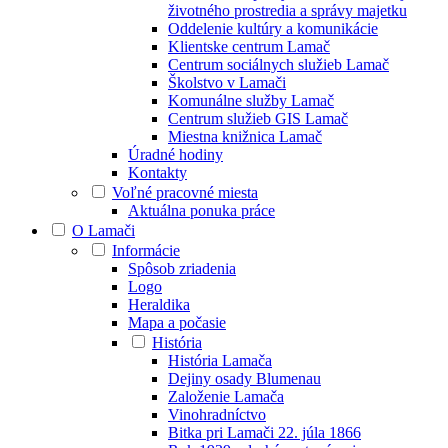
životného prostredia a správy majetku
Oddelenie kultúry a komunikácie
Klientske centrum Lamač
Centrum sociálnych služieb Lamač
Školstvo v Lamači
Komunálne služby Lamač
Centrum služieb GIS Lamač
Miestna knižnica Lamač
Úradné hodiny
Kontakty
Voľné pracovné miesta
Aktuálna ponuka práce
O Lamači
Informácie
Spôsob zriadenia
Logo
Heraldika
Mapa a počasie
História
História Lamača
Dejiny osady Blumenau
Založenie Lamača
Vinohradníctvo
Bitka pri Lamači 22. júla 1866