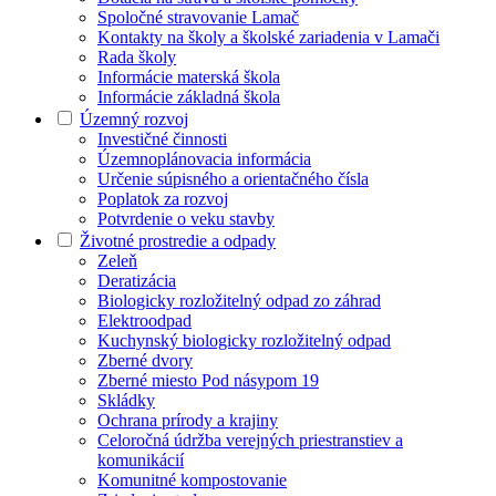
Spoločné stravovanie Lamač
Kontakty na školy a školské zariadenia v Lamači
Rada školy
Informácie materská škola
Informácie základná škola
Územný rozvoj
Investičné činnosti
Územnoplánovacia informácia
Určenie súpisného a orientačného čísla
Poplatok za rozvoj
Potvrdenie o veku stavby
Životné prostredie a odpady
Zeleň
Deratizácia
Biologicky rozložitelný odpad zo záhrad
Elektroodpad
Kuchynský biologicky rozložitelný odpad
Zberné dvory
Zberné miesto Pod násypom 19
Skládky
Ochrana prírody a krajiny
Celoročná údržba verejných priestranstiev a
komunikácií
Komunitné kompostovanie