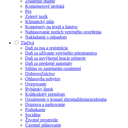
Zriadenie studne
Kontajnerové stojiská
Pes
Zelený taxík
Klimatický plán
Kontajnery na textil a šatstvo
Nahlasovanie porúch verejného osvetlenia
Nakladanie s odpadom
Tlačivá
Daň za psa a registrácia
Daň za užívanie verejného priestranstva
Daň za nevýherné hracie prístroje
Daň za predajné automaty
Súhlas so zasielaním oznámení
Dobrovoľníctvo
Ohlasovňa pobytov
Overovanie
Rybársky lístok
Krátkodobý prenájom
Oznámenie o konaní zhromaždenia/podujatia
Doprava a parkovanie
Podnikanie
Sociálne
Životné prostredie
Územné plánovanie