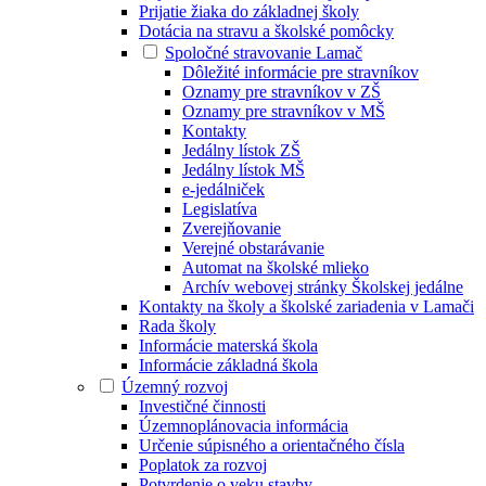
Prijatie žiaka do základnej školy
Dotácia na stravu a školské pomôcky
Spoločné stravovanie Lamač
Dôležité informácie pre stravníkov
Oznamy pre stravníkov v ZŠ
Oznamy pre stravníkov v MŠ
Kontakty
Jedálny lístok ZŠ
Jedálny lístok MŠ
e-jedálniček
Legislatíva
Zverejňovanie
Verejné obstarávanie
Automat na školské mlieko
Archív webovej stránky Školskej jedálne
Kontakty na školy a školské zariadenia v Lamači
Rada školy
Informácie materská škola
Informácie základná škola
Územný rozvoj
Investičné činnosti
Územnoplánovacia informácia
Určenie súpisného a orientačného čísla
Poplatok za rozvoj
Potvrdenie o veku stavby