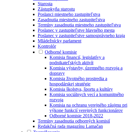
Starosta
Zástupkyňa starostu
Poslanci miestneho zastupiteľstva
Zasadnutia miestneho zastupiteľstva
Termíny zasadnutia miestneho zastupiteľstva
Poslanec v zastupiteľstve hlavného mesta
Poslanec v zastupiteľstve samosprávneho kraja
Mládežnícky parlament
Kontrolór
Odborné komisie
Komisia financií, legislatívy a
podnikateľských aktivít
Komisia výstavby, územného rozvoja a
dopravy
Komisia životného prostredia a
hospodárskej stratégie
Komisia školstva, športu a kultúry
Komisia sociálnych vecí a komunitného
rozvoja
Komisia na ochranu verejného záujmu pri
výkone funkcií verejných funkcionárov
Odborné komisie 2018-2022
Termíny zasadnutia odborných komisií
Redakčná rada magazínu Lamačan