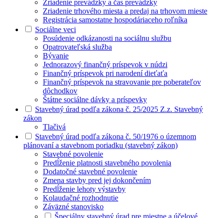
Zriadenie prevádzky a čas prevádzky
Zriadenie trhového miesta a predaj na trhovom mieste
Registrácia samostatne hospodáriaceho roľníka
Sociálne veci
Posúdenie odkázanosti na sociálnu službu
Opatrovateľská služba
Bývanie
Jednorazový finančný príspevok v núdzi
Finančný príspevok pri narodení dieťaťa
Finančný príspevok na stravovanie pre poberateľov
dôchodkov
Štátne sociálne dávky a príspevky
Stavebný úrad podľa zákona č. 25/2025 Z.z. Stavebný
zákon
Tlačivá
Stavebný úrad podľa zákona č. 50/1976 o územnom
plánovaní a stavebnom poriadku (stavebný zákon)
Stavebné povolenie
Predĺženie platnosti stavebného povolenia
Dodatočné stavebné povolenie
Zmena stavby pred jej dokončením
Predĺženie lehoty výstavby
Kolaudačné rozhodnutie
Záväzné stanovisko
Špeciálny stavebný úrad pre miestne a účelové