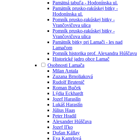
Pamätná tabuľa - Hodonínska ul.
Pamätník prusko-rakúskej bitky -
Hodonínska ul.
Pomník prusko-rakúskej bitky -
Vrančovičova ulica
Pomník prusko-rakúskej bitky -
Vrančovičova ulica
Pamätník bitky pri Lamači - les nad
Lamačom
Pomník historika prof. Alexandra Húščavu
Historické jadro obce Lamač
Osobnosti Lamača
Milan Antala
Zuzana Brnoliaková
Rudolf Brutenič
Roman Buček
Lýdia Eckhardt
Jozef Haraslín
Lukáš Haraslín
Július Haas
Peter Hradil
Alexander Húščava
Jozef Iľko
Dušan Kállay
Eva Kamrlová