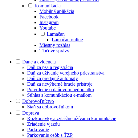
Komunikácia
Mobilná aplikácia
Facebook
Instagram
Youtube
Lamačan
Lamačan online
Miestny rozhlas
Tlačové správy
Dane a evidencia
Daň za psa a registrácia
Daň za užívanie verejného priestranstva
Daň za predajné automaty
Daň za nevýherné hracie prístroje
Potvrdenie o daňovom nedoplatku
Súhlas s komunikáciou e-mailom
Dobrovoľníctvo
Staň sa dobrovoľníkom
Doprava
Rozkopávky a zvláštne užívania komunikácie
Zriadenie vjazdu
Parkovanie
Parkovanie osôb s ŤZP