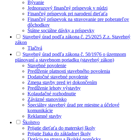
Bývanie
Jednorazový finančný príspevok v núdzi
Finančný príspevok pri narodení dieťaťa
Finančný príspevok na stravovanie pre poberateľov
dôchodkov
Štátne sociálne dávky a príspevky
Stavebný úrad podľa zákona č. 25/2025 Z.z. Stavebný
zákon
Tlačivá
Stavebný úrad podľa zákona č. 50/1976 o územnom
plánovaní a stavebnom poriadku (stavebný zákon)
Stavebné povolenie
Predĺženie platnosti stavebného povolenia
Dodatočné stavebné povolenie
Zmena stavby pred jej dokončením
Predĺženie lehoty výstavby
Kolaudačné rozhodnutie
Záväzné stanovisko
Špeciálny stavebný úrad pre miestne a účelové
komunikácie
Reklamné stavby
Školstvo
Prijatie dieťaťa do materskej školy
Prijatie žiaka do základnej školy
Dotácia na stravu a školské pomôcky