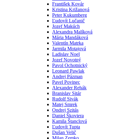
František Kovár
Kristina Križanová
Peter Kukumberg
Ľudovít Lučanič
Jozef Makúch
Alexandra Malíková
Mária Mandáková
Valentín Matrka
Jarmila Motajová
Ladislav Noel
Jozef Novotný
Pavol Ochotnický
Leonard Pawlak
Andrej Pázman
Pavel Povinec
Alexander Rehák
Branislav Sitár
Rudolf Sivák
Matej Smrek
Ondrej Szitás
Daniel Škoviera
Kamila Štanclová
Ľudovít Tupta
Dušan Velič
Milan Zemko