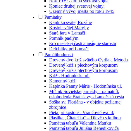
Rok 1939 - druhá svetová vojna
Koniec druhej svetovej vojny
Územný vývoj mesta po roku 1945
Pamiatky
Kaplnka svätej Rozálie
Kostol svätej Margity
Stará fara v Lamači
Pomník padlým
Erb mestskej časti a insígnie starostu
Deň bitky pri Lamači
Pamätihodnosti
Drevený dvojkríž svätého Cyrila a Metoda
Drevený kríž s plechovým korpusom
Drevený kríž s plechovým korpusom
Kríž - Hodonínska ul.
Kamenný kríž
Kaplnka Panny Márie - Hodonínska ul.
Míľnik Sovietskej armády – pamätník
oslobodenia Bratislavy - Lamačská cesta
Soška sv. Floriána - v objekte požiarnej
zbrojnice
Pieta pri kostole - Vrančovičova ul.
Plastika „Čitateľka“ – Dievča s knihou
Pamätná tabuľa Valentína Matrku
Pamätná tabuľa Juliána Benedikoviča