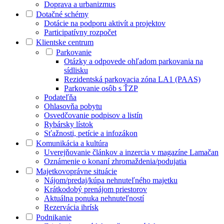
Doprava a urbanizmus
Dotačné schémy
Dotácie na podporu aktivít a projektov
Participatívny rozpočet
Klientske centrum
Parkovanie
Otázky a odpovede ohľadom parkovania na
sídlisku
Rezidentská parkovacia zóna LA1 (PAAS)
Parkovanie osôb s ŤZP
Podateľňa
Ohlasovňa pobytu
Osvedčovanie podpisov a listín
Rybársky lístok
Sťažnosti, petície a infozákon
Komunikácia a kultúra
Uverejňovanie článkov a inzercia v magazíne Lamačan
Oznámenie o konaní zhromaždenia/podujatia
Majetkovoprávne situácie
Nájom/predaj/kúpa nehnuteľného majetku
Krátkodobý prenájom priestorov
Aktuálna ponuka nehnuteľností
Rezervácia ihrísk
Podnikanie