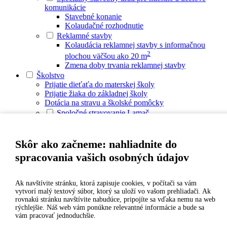
komunikácie
Stavebné konanie
Kolaudačné rozhodnutie
Reklamné stavby
Kolaudácia reklamnej stavby s informačnou
2
plochou väčšou ako 20 m
Zmena doby trvania reklamnej stavby
Školstvo
Prijatie dieťaťa do materskej školy
Prijatie žiaka do základnej školy
Dotácia na stravu a školské pomôcky
Spoločné stravovanie Lamač
Dôležité informácie pre stravníkov
Oznamy pre stravníkov v ZŠ
Oznamy pre stravníkov v MŠ
Skôr ako začneme: nahliadnite do
Kontakty
spracovania vašich osobných údajov
Jedálny lístok ZŠ
Jedálny lístok MŠ
e-jedálniček
Ak navštívite stránku, ktorá zapisuje cookies, v počítači sa vám
Legislatíva
vytvorí malý textový súbor, ktorý sa uloží vo vašom prehliadači. Ak
Zverejňovanie
rovnakú stránku navštívite nabudúce, pripojíte sa vďaka nemu na web
Verejné obstarávanie
rýchlejšie. Náš web vám ponúkne relevantné informácie a bude sa
Automat na školské mlieko
vám pracovať jednoduchšie.
Archív webovej stránky Školskej jedálne