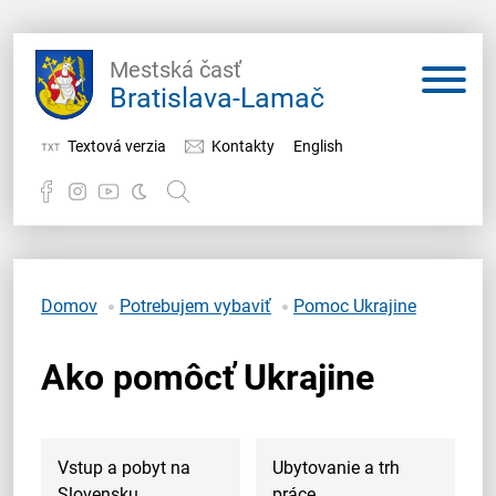
Mestská časť
Bratislava-Lamač
Textová verzia
Kontakty
English
Potrebujem vybaviť
Samospráva
Domov
Potrebujem vybaviť
Pomoc Ukrajine
Miestny úrad
Ako pomôcť Ukrajine
O Lamači
Vstup a pobyt na
Ubytovanie a trh
Slovensku
práce