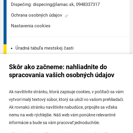
Dispečing:
dispecing@lamac.sk,
0948337317
Ochrana osobných údajov
Nastavenia cookies
Úradná tabuľa mestskej časti
Úradná tabuľa - životné prostredie
Skôr ako začneme: nahliadnite do
Úradná tabuľa stavebného úradu
spracovania vašich osobných údajov
Digitálne mesto
Ak navštívite stránku, ktorá zapisuje cookies, v počítači sa vám
vytvorí malý textový súbor, ktorý sa uloží vo vašom prehliadači.
Potrebujem vybaviť
Ak rovnakú stránku navštívite nabudúce, pripojíte sa vďaka
nemu na web rýchlejšie. Náš web vám ponúkne relevantné
Samospráva
informácie a bude sa vám pracovať jednoduchšie.
Miestny úrad