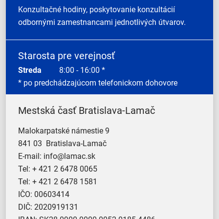
Konzultačné hodiny, poskytovanie konzultácií
odbornými zamestnancami jednotlivých útvarov.
Starosta pre verejnosť
Streda
8:00 - 16:00 *
* po predchádzajúcom telefonickom dohovore
Mestská časť Bratislava-Lamač
Malokarpatské námestie 9
841 03 Bratislava-Lamač
E-mail:
info@lamac.sk
Tel:
+ 421 2 6478 0065
Tel:
+ 421 2 6478 1581
IČO: 00603414
DIČ: 2020919131