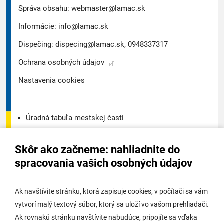
Správa obsahu:
webmaster@lamac.sk
Informácie:
info@lamac.sk
Dispečing:
dispecing@lamac.sk,
0948337317
Ochrana osobných údajov
Nastavenia cookies
Úradná tabuľa mestskej časti
Úradná tabuľa - životné prostredie
Skôr ako začneme: nahliadnite do
Úradná tabuľa stavebného úradu
spracovania vašich osobných údajov
Digitálne mesto
Ak navštívite stránku, ktorá zapisuje cookies, v počítači sa vám
vytvorí malý textový súbor, ktorý sa uloží vo vašom prehliadači.
Potrebujem vybaviť
Ak rovnakú stránku navštívite nabudúce, pripojíte sa vďaka