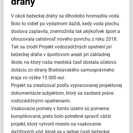
dráhy
V okolí bežeckej dráhy sa dlhodobo hromadila voda.
Bolo to vidieť po výdatnom daždi, kedy voda plochu
doslova zaplavila, znemožnila tak akýkoľvek šport a
ohrozovala celistvosť nového povrchu z roku 2018.
Tak sa zrodil Projekt vodozádržných opatrení pri
bežeckej dráhe v športovom areáli pri základnej
škole, na ktorý naša mestská časť dostala účelovú
dotáciu zo strany Bratislavského samosprávneho
kraja vo výške 15 000 eur.
Projekt sa zrealizoval podľa vypracovanej projektovej
dokumentácie subjektom, ktorý sa zaoberá práve
vodozádržnými opatreniami.
Vsakovacie pomery v tomto území sú pomerne
komplikované, preto bolo potrebné spraviť väčší
projekt, ktorý vytvoril miesto na vsakovanie
dažďových vôd, ktoré sa v jednej časti bežeckej