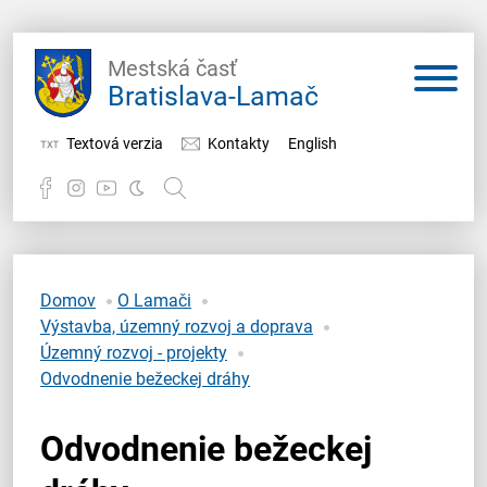
Mestská časť
Bratislava-Lamač
Textová verzia
Kontakty
English
Potrebujem vybaviť
Samospráva
Domov
O Lamači
Výstavba, územný rozvoj a doprava
Miestny úrad
Územný rozvoj - projekty
Odvodnenie bežeckej dráhy
O Lamači
Odvodnenie bežeckej