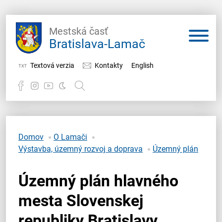
Mestská časť
Bratislava-Lamač
Textová verzia
Kontakty
English
Potrebujem vybaviť
Samospráva
Domov
O Lamači
Výstavba, územný rozvoj a doprava
Územný plán
Miestny úrad
Územný plán hlavného
O Lamači
mesta Slovenskej
republiky Bratislavy