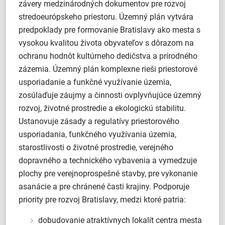
závery medzinárodných dokumentov pre rozvoj
stredoeurópskeho priestoru. Územný plán vytvára
predpoklady pre formovanie Bratislavy ako mesta s
vysokou kvalitou života obyvateľov s dôrazom na
ochranu hodnôt kultúrneho dedičstva a prírodného
zázemia. Územný plán komplexne rieši priestorové
usporiadanie a funkčné využívanie územia,
zosúlaďuje záujmy a činnosti ovplyvňujúce územný
rozvoj, životné prostredie a ekologickú stabilitu.
Ustanovuje zásady a regulatívy priestorového
usporiadania, funkčného využívania územia,
starostlivosti o životné prostredie, verejného
dopravného a technického vybavenia a vymedzuje
plochy pre verejnoprospešné stavby, pre vykonanie
asanácie a pre chránené časti krajiny. Podporuje
priority pre rozvoj Bratislavy, medzi ktoré patria:
dobudovanie atraktívnych lokalít centra mesta