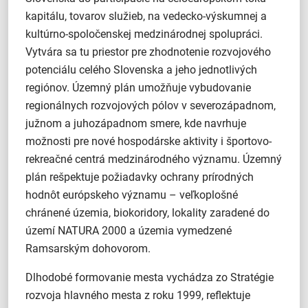
kapitálu, tovarov služieb, na vedecko-výskumnej a
kultúrno-spoločenskej medzinárodnej spolupráci.
Vytvára sa tu priestor pre zhodnotenie rozvojového
potenciálu celého Slovenska a jeho jednotlivých
regiónov. Územný plán umožňuje vybudovanie
regionálnych rozvojových pólov v severozápadnom,
južnom a juhozápadnom smere, kde navrhuje
možnosti pre nové hospodárske aktivity i športovo-
rekreačné centrá medzinárodného významu. Územný
plán rešpektuje požiadavky ochrany prírodných
hodnôt európskeho významu – veľkoplošné
chránené územia, biokoridory, lokality zaradené do
území NATURA 2000 a územia vymedzené
Ramsarským dohovorom.
Dlhodobé formovanie mesta vychádza zo Stratégie
rozvoja hlavného mesta z roku 1999, reflektuje