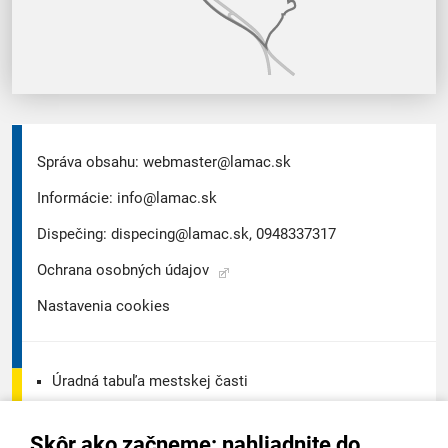
Správa obsahu:
webmaster@lamac.sk
Informácie:
info@lamac.sk
Dispečing:
dispecing@lamac.sk,
0948337317
Ochrana osobných údajov
Nastavenia cookies
Úradná tabuľa mestskej časti
Úradná tabuľa - životné prostredie
Skôr ako začneme: nahliadnite do