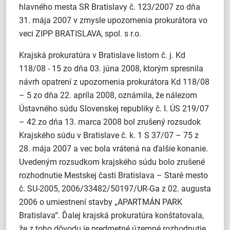
hlavného mesta SR Bratislavy č. 123/2007 zo dňa
31. mája 2007 v zmysle upozornenia prokurátora vo
veci ZIPP BRATISLAVA, spol. s r.o.
Krajská prokuratúra v Bratislave listom č. j. Kd
118/08 - 15 zo dňa 03. júna 2008, ktorým spresnila
návrh opatrení z upozornenia prokurátora Kd 118/08
– 5 zo dňa 22. apríla 2008, oznámila, že nálezom
Ústavného súdu Slovenskej republiky č. I. ÚS 219/07
– 42 zo dňa 13. marca 2008 bol zrušený rozsudok
Krajského súdu v Bratislave č. k. 1 S 37/07 – 75 z
28. mája 2007 a vec bola vrátená na ďalšie konanie.
Uvedeným rozsudkom krajského súdu bolo zrušené
rozhodnutie Mestskej časti Bratislava – Staré mesto
č. SU-2005, 2006/33482/50197/UR-Ga z 02. augusta
2006 o umiestnení stavby „APARTMÁN PARK
Bratislava“. Ďalej krajská prokuratúra konštatovala,
že z toho dôvodu je predmetné územné rozhodnutie