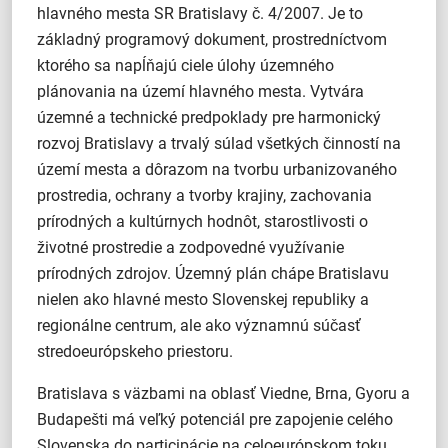
hlavného mesta SR Bratislavy č. 4/2007. Je to
základný programový dokument, prostredníctvom
ktorého sa napĺňajú ciele úlohy územného
plánovania na území hlavného mesta. Vytvára
územné a technické predpoklady pre harmonický
rozvoj Bratislavy a trvalý súlad všetkých činností na
území mesta a dôrazom na tvorbu urbanizovaného
prostredia, ochrany a tvorby krajiny, zachovania
prírodných a kultúrnych hodnôt, starostlivosti o
životné prostredie a zodpovedné využívanie
prírodných zdrojov. Územný plán chápe Bratislavu
nielen ako hlavné mesto Slovenskej republiky a
regionálne centrum, ale ako významnú súčasť
stredoeurópskeho priestoru.
Bratislava s väzbami na oblasť Viedne, Brna, Gyoru a
Budapešti má veľký potenciál pre zapojenie celého
Slovenska do participácie na celoeurópskom toku