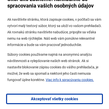
Úradná tabuľa stavebného úradu
spracovania vašich osobných údajov
Digitálne mesto
Ak navštívite stránku, ktorá zapisuje cookies, v počítači sa vám
vytvorí malý textový súbor, ktorý sa uloží vo vašom prehliadači.
Potrebujem vybaviť
Ak rovnakú stránku navštívite nabudúce, pripojíte sa vďaka
nemu na web rýchlejšie. Náš web vám ponúkne relevantné
Samospráva
informácie a bude sa vám pracovať jednoduchšie.
Miestny úrad
Súbory cookies používame najmä na anonymnú analýzu
O Lamači
návštevnosti a vylepšovanie našich web stránok. Ak si
nastavíte blokovanie zápisu cookies do vášho prehliadača, je
možné, že web sa spomalí a niektoré jeho časti nemusia
Mobilná aplikácia
fungovať úplne korektne.
Viac info k spracúvaniu cookies.
Aktuality
Kontakty
Akceptovať všetky cookies
Vyhlásenie o prístupnosti