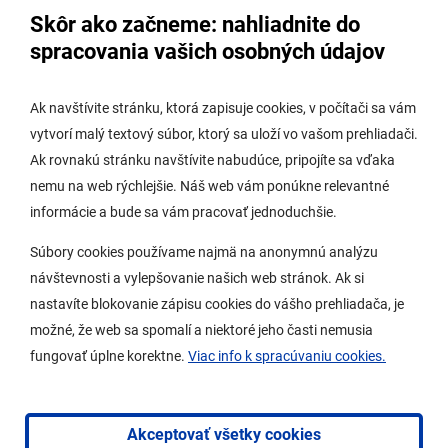
Skôr ako začneme: nahliadnite do
Úradná tabuľa stavebného úradu
spracovania vašich osobných údajov
Digitálne mesto
Ak navštívite stránku, ktorá zapisuje cookies, v počítači sa vám
vytvorí malý textový súbor, ktorý sa uloží vo vašom prehliadači.
Potrebujem vybaviť
Ak rovnakú stránku navštívite nabudúce, pripojíte sa vďaka
nemu na web rýchlejšie. Náš web vám ponúkne relevantné
Samospráva
informácie a bude sa vám pracovať jednoduchšie.
Miestny úrad
Súbory cookies používame najmä na anonymnú analýzu
O Lamači
návštevnosti a vylepšovanie našich web stránok. Ak si
nastavíte blokovanie zápisu cookies do vášho prehliadača, je
možné, že web sa spomalí a niektoré jeho časti nemusia
Mobilná aplikácia
fungovať úplne korektne.
Viac info k spracúvaniu cookies.
Aktuality
Kontakty
Akceptovať všetky cookies