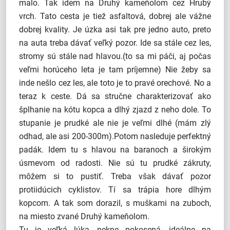
malo. Tak idem na Druhý kameňolom cez Hrubý
vrch. Tato cesta je tiež asfaltová, dobrej ale vážne
dobrej kvality. Je úzka asi tak pre jedno auto, preto
na auta treba dávať veľký pozor. Ide sa stále cez les,
stromy sú stále nad hlavou.(to sa mi páči, aj počas
veľmi horúceho leta je tam príjemne) Nie žeby sa
inde nešlo cez les, ale toto je to pravé orechové. No a
teraz k ceste. Dá sa stručne charakterizovať ako
šplhanie na kótu kopca a dlhý zjazd z neho dole. To
stupanie je prudké ale nie je veľmi dlhé (mám zlý
odhad, ale asi 200-300m).Potom nasleduje perfektný
padák. Idem tu s hlavou na baranoch a širokým
úsmevom od radosti. Nie sú tu prudké zákruty,
môžem si to pustiť. Treba však dávať pozor
protiidúcich cyklistov. Tí sa trápia hore dlhým
kopcom. A tak som dorazil, s muškami na zuboch,
na miesto zvané Druhý kameňolom.
Tu je veľká lúka, pekne pokosená, ideálne na