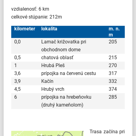
vzdialenosť: 6 km
celkové stúpanie: 212m
kilometer
lokalita
m. n.
m
0,0
Lamač križovatka pri
205
obchodnom dome
0,5
chatová oblasť
215
1
Hrubá Pleš
270
3,6
prípojka na červenú cestu
317
3,9
Kačín
332
4,5
Hrubý vrch
374
6
prípojka na hrebeňovku
285
(druhý kameňolom)
Trasa začína pri