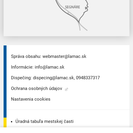
Správa obsahu:
webmaster@lamac.sk
Informácie:
info@lamac.sk
Dispečing:
dispecing@lamac.sk,
0948337317
Ochrana osobných údajov
Nastavenia cookies
Úradná tabuľa mestskej časti
Úradná tabuľa - životné prostredie