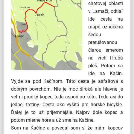
chatovej oblasti
v Lamači, odtiaľ
ide cesta na
mape označená
šedou
prerušovanou
čiarou smerom
na vrch Hrubá
pleš. Potom sa
ide na Kačín.
Vyjde sa pod Kačínom. Táto cesta je asfaltová s
dobrým povrchom. Nie je moc široká ale hlavne je
veľmi prudký kopec, teda aspoň po kótu. Teda asi do
jednej tretiny. Cesta ako vyšitá pre horské bicykle.
Ďalej je to už príjemnejšie. Najprv dole kopec a
potom mierne hore a už sme na Kačíne.
Som na Kačíne a povedal som si že mám kopcov