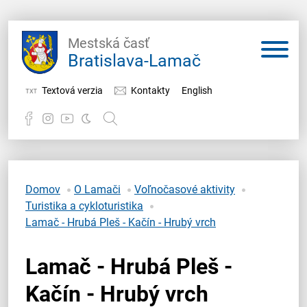
Mestská časť
Bratislava-Lamač
Textová verzia
Kontakty
English
Potrebujem vybaviť
Samospráva
Domov
O Lamači
Voľnočasové aktivity
Turistika a cykloturistika
Miestny úrad
Lamač - Hrubá Pleš - Kačín - Hrubý vrch
O Lamači
Lamač - Hrubá Pleš -
Kačín - Hrubý vrch