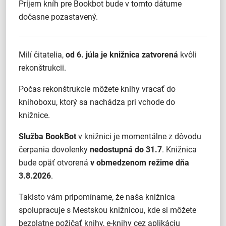
Príjem kníh pre Bookbot bude v tomto dátume
dočasne pozastavený.
Milí čitatelia,
od 6. júla je knižnica zatvorená
kvôli
rekonštrukcii.
Počas rekonštrukcie môžete knihy vracať do
knihoboxu, ktorý sa nachádza pri vchode do
knižnice.
Služba BookBot
v knižnici je momentálne z dôvodu
čerpania dovolenky
nedostupná do 31.7
. Knižnica
bude opäť otvorená
v obmedzenom režime dňa
3.8.2026
.
Takisto vám pripomíname, že naša knižnica
spolupracuje s Mestskou knižnicou, kde si môžete
bezplatne požičať knihy, e-knihy cez aplikáciu