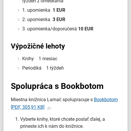
týždeň z omeškania
1. upomienka
1 EUR
2. upomienka
3 EUR
3. upomienka/doporučená
10 EUR
Výpožičné lehoty
Knihy 1 mesiac
Periodiká 1 týždeň
Spolupráca s Bookbotom
Miestna knižnica Lamač spolupracuje s
Bookbotom
[PDF, 305,91 KB]
.
Vyberte knihy, ktoré chcete poslať ďalej, a
prineste ich k nám do knižnice.