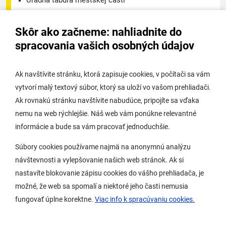
Úradná tabuľa - životné prostredie
Skôr ako začneme: nahliadnite do
Úradná tabuľa stavebného úradu
spracovania vašich osobných údajov
Digitálne mesto
Ak navštívite stránku, ktorá zapisuje cookies, v počítači sa vám
vytvorí malý textový súbor, ktorý sa uloží vo vašom prehliadači.
Potrebujem vybaviť
Ak rovnakú stránku navštívite nabudúce, pripojíte sa vďaka
nemu na web rýchlejšie. Náš web vám ponúkne relevantné
Samospráva
informácie a bude sa vám pracovať jednoduchšie.
Miestny úrad
Súbory cookies používame najmä na anonymnú analýzu
O Lamači
návštevnosti a vylepšovanie našich web stránok. Ak si
nastavíte blokovanie zápisu cookies do vášho prehliadača, je
možné, že web sa spomalí a niektoré jeho časti nemusia
Mobilná aplikácia
fungovať úplne korektne.
Viac info k spracúvaniu cookies.
Aktuality