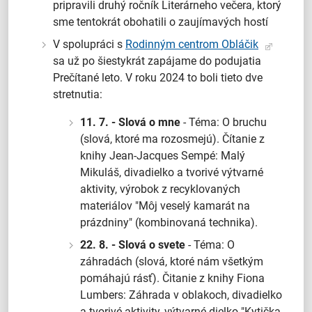
pripravili druhý ročník Literárneho večera, ktorý
sme tentokrát obohatili o zaujímavých hostí
V spolupráci s
Rodinným centrom Obláčik
sa už po šiestykrát zapájame do podujatia
Prečítané leto. V roku 2024 to boli tieto dve
stretnutia:
11. 7. - Slová o mne
- Téma: O bruchu
(slová, ktoré ma rozosmejú). Čítanie z
knihy Jean-Jacques Sempé: Malý
Mikuláš, divadielko a tvorivé výtvarné
aktivity, výrobok z recyklovaných
materiálov "Môj veselý kamarát na
prázdniny" (kombinovaná technika).
22. 8. - Slová o svete
- Téma: O
záhradách (slová, ktoré nám všetkým
pomáhajú rásť). Čitanie z knihy Fiona
Lumbers: Záhrada v oblakoch, divadielko
a tvorivé aktivity, výtvarné dielko "Kytička