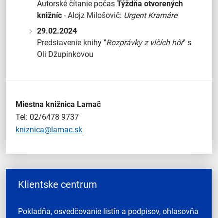
Autorské čítanie počas
Týždňa otvorených
knižníc
- Alojz Milošovič:
Urgent Kramáre
29.02.2024
Predstavenie knihy "
Rozprávky z vlčích hôr
" s
Oli Džupinkovou
Miestna knižnica
Lamač
Tel: 02/6478 9737
kniznica@lamac.sk
Klientske centrum
Pokladňa, osvedčovanie listín a podpisov, ohlasovňa