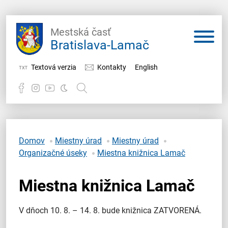
Mestská časť
Bratislava-Lamač
Textová verzia
Kontakty
English
Potrebujem vybaviť
Samospráva
Domov
Miestny úrad
Miestny úrad
Organizačné úseky
Miestna knižnica Lamač
Miestny úrad
Miestna knižnica Lamač
O Lamači
V dňoch 10. 8. – 14. 8. bude knižnica ZATVORENÁ.