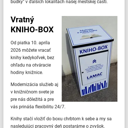
búdky" v ďalších lokalitách našej mestskej časti.
Vratný
KNIHO-BOX
Od piatka 10. apríla
2026 môžete vracať
knihy kedykoľvek, bez
ohľadu na otváracie
hodiny knižnice.
Modernizácia služieb aj
v knižničnom svete je
pre nás dôležitá a pre
vás prináša flexibilitu 24/7.
Knihy stačí vložiť do boxu chrbtom k sebe a my sa
nasledujúci pracovný deň postaráme o zvyšok.