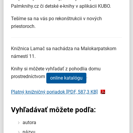
Palmknihy.cz či detské e-knihy v aplikácii KUBO.
Tešíme sa na vás po rekonštrukcii v nových
priestoroch.
Knižnica Lamač sa nachádza na Malokarpatskom
námestí 11.
Knihy si môžete vyhľadať z pohodlia domu
prostredníctvom
.
online katalógu
Platný knižničný poriadok
[PDF, 587,3 KB]
Vyhľadávať môžete podľa:
autora
názvu