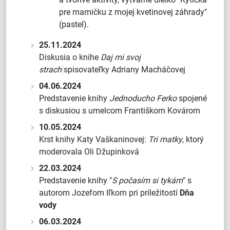
pre mamičku z mojej kvetinovej záhrady"
(pastel).
25.11.2024
Diskusia o knihe
Daj mi svoj
strach
spisovateľky Adriany Macháčovej
04.06.2024
Predstavenie knihy
Jednoducho Ferko
spojené
s diskusiou s umelcom Františkom Kovárom
10.05.2024
Krst knihy Katy Vaškaninovej:
Tri matky
, ktorý
moderovala Oli Džupinková
22.03.2024
Predstavenie knihy "
S počasím si tykám
" s
autorom Jozefom Iľkom pri príležitostí
Dňa
vody
06.03.2024