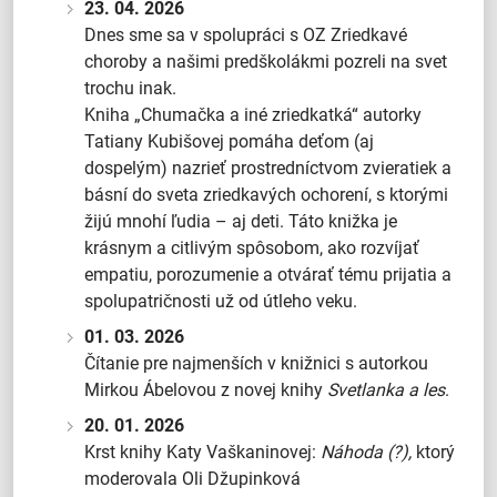
23. 04. 2026
Dnes sme sa v spolupráci s OZ Zriedkavé
choroby a našimi predškolákmi pozreli na svet
trochu inak.
Kniha „Chumačka a iné zriedkatká“ autorky
Tatiany Kubišovej pomáha deťom (aj
dospelým) nazrieť prostredníctvom zvieratiek a
básní do sveta zriedkavých ochorení, s ktorými
žijú mnohí ľudia – aj deti. Táto knižka je
krásnym a citlivým spôsobom, ako rozvíjať
empatiu, porozumenie a otvárať tému prijatia a
spolupatričnosti už od útleho veku.
01. 03. 2026
Čítanie pre najmenších v knižnici s autorkou
Mirkou Ábelovou z novej knihy
Svetlanka a les
.
20. 01. 2026
Krst knihy Katy Vaškaninovej:
Náhoda (?),
ktorý
moderovala Oli Džupinková