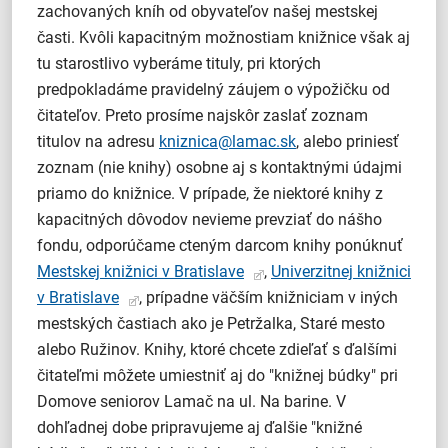
zachovaných kníh od obyvateľov našej mestskej
časti. Kvôli kapacitným možnostiam knižnice však aj
tu starostlivo vyberáme tituly, pri ktorých
predpokladáme pravidelný záujem o výpožičku od
čitateľov. Preto prosíme najskôr zaslať zoznam
titulov na adresu
kniznica@lamac.sk
, alebo priniesť
zoznam (nie knihy) osobne aj s kontaktnými údajmi
priamo do knižnice. V prípade, že niektoré knihy z
kapacitných dôvodov nevieme prevziať do nášho
fondu, odporúčame cteným darcom knihy ponúknuť
Mestskej knižnici v Bratislave
,
Univerzitnej knižnici
v Bratislave
, prípadne väčším knižniciam v iných
mestských častiach ako je Petržalka, Staré mesto
alebo Ružinov. Knihy, ktoré chcete zdieľať s ďalšími
čitateľmi môžete umiestniť aj do "knižnej búdky" pri
Domove seniorov Lamač na ul. Na barine. V
dohľadnej dobe pripravujeme aj ďalšie "knižné