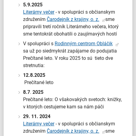
5.9.2025
Literárny večer
- v spolupráci s občianskym
združením
Čarodejník z krajiny, o. z.
sme
pripravili tretí ročník Literárneho večera, ktorý
sme tentokrát obohatili o zaujímavých hostí
V spolupráci s
Rodinným centrom Obláčik
sa už po siedmykrát zapájame do podujatia
Prečítané leto. V roku 2025 to sú tieto dve
stretnutia:
12.8.2025
Prečítané leto
8.7
.
2025
Prečítané leto: O všakovakých svetoch: knižky,
v ktorých cestujeme kam sa nám páči
29. 11. 2024
Literárny večer
- v spolupráci s občianskym
združením
Čarodejník z krajiny, o. z.
sme