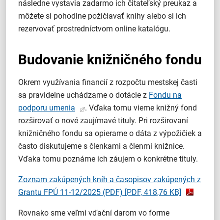
následne vystavia zadarmo ich čitateľský preukaz a
môžete si pohodlne požičiavať knihy alebo si ich
rezervovať prostredníctvom online katalógu.
Budovanie knižničného fondu
Okrem využívania financií z rozpočtu mestskej časti
sa pravidelne uchádzame o dotácie z
Fondu na
podporu umenia
. Vďaka tomu vieme knižný fond
rozširovať o nové zaujímavé tituly. Pri rozširovaní
knižničného fondu sa opierame o dáta z výpožičiek a
často diskutujeme s členkami a členmi knižnice.
Vďaka tomu poznáme ich záujem o konkrétne tituly.
Zoznam zakúpených kníh a časopisov zakúpených z
Grantu FPÚ 11-12/2025 (PDF)
[PDF, 418,76 KB]
Rovnako sme veľmi vďační darom vo forme