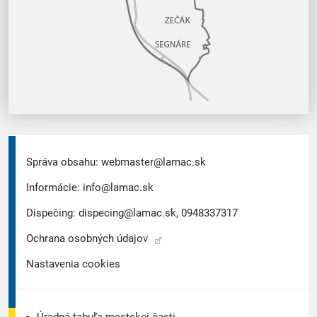
Správa obsahu:
webmaster@lamac.sk
Informácie:
info@lamac.sk
Dispečing:
dispecing@lamac.sk,
0948337317
Ochrana osobných údajov
Nastavenia cookies
Úradná tabuľa mestskej časti