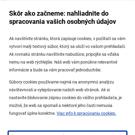
Úradná tabuľa - životné prostredie
Skôr ako začneme: nahliadnite do
Úradná tabuľa stavebného úradu
spracovania vašich osobných údajov
Digitálne mesto
Ak navštívite stránku, ktorá zapisuje cookies, v počítači sa vám
vytvorí malý textový súbor, ktorý sa uloží vo vašom prehliadači.
Potrebujem vybaviť
Ak rovnakú stránku navštívite nabudúce, pripojíte sa vďaka
nemu na web rýchlejšie. Náš web vám ponúkne relevantné
Samospráva
informácie a bude sa vám pracovať jednoduchšie.
Miestny úrad
Súbory cookies používame najmä na anonymnú analýzu
O Lamači
návštevnosti a vylepšovanie našich web stránok. Ak si
nastavíte blokovanie zápisu cookies do vášho prehliadača, je
možné, že web sa spomalí a niektoré jeho časti nemusia
Mobilná aplikácia
fungovať úplne korektne.
Viac info k spracúvaniu cookies.
Aktuality
Kontakty