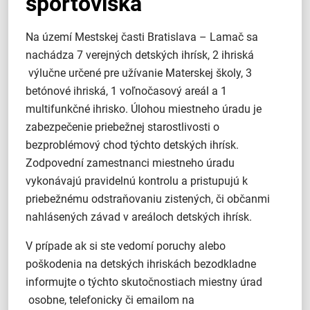
športoviská
Na území Mestskej časti Bratislava – Lamač sa
nachádza 7 verejných detských ihrísk, 2 ihriská
výlučne určené pre užívanie Materskej školy, 3
betónové ihriská, 1 voľnočasový areál a 1
multifunkčné ihrisko. Úlohou miestneho úradu je
zabezpečenie priebežnej starostlivosti o
bezproblémový chod týchto detských ihrísk.
Zodpovední zamestnanci miestneho úradu
vykonávajú pravidelnú kontrolu a pristupujú k
priebežnému odstraňovaniu zistených, či občanmi
nahlásených závad v areáloch detských ihrísk.
V prípade ak si ste vedomí poruchy alebo
poškodenia na detských ihriskách bezodkladne
informujte o týchto skutočnostiach miestny úrad
osobne, telefonicky či emailom na