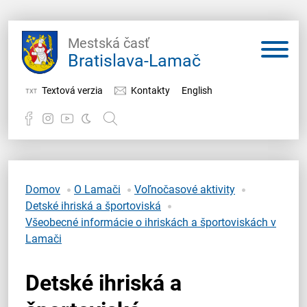
Mestská časť
Bratislava-Lamač
Textová verzia
Kontakty
English
Potrebujem vybaviť
Samospráva
Domov
O Lamači
Voľnočasové aktivity
Detské ihriská a športoviská
Miestny úrad
Všeobecné informácie o ihriskách a športoviskách v
Lamači
O Lamači
Detské ihriská a