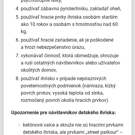
psychotropné látky,
používať zábavnú pyrotechniku, zakladať oheň,
používať hracie prvky ihriska osobám starším
ako 10 rokov a osobám s hmotnosťou nad 60
kg,
používať hracie zariadenie, ak je poškodené
a hrozí nebezpečenstvo úrazu,
vykonávať činnosť, ktorá obmedzuje, ohrozuje
a ruší ostatných návštevníkov alebo užívateľov
okolitých domov,
používať ihrisko v prípade nepriaznivých
poveternostných podmienok (námraza, klzký
povrch prvkov, vysoká teplota od slnka,
rozmočený povrch okolia hracích prvkov).
Upozornenie pre návštevníkov detského ihriska:
betónové valce a skruže nie sú hracími prvkami
detského ihriska, ale prvkami „street parkour“ –