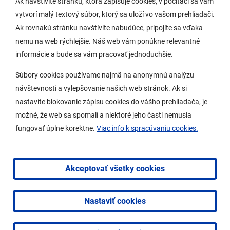
Ak navštívite stránku, ktorá zapisuje cookies, v počítači sa vám
vytvorí malý textový súbor, ktorý sa uloží vo vašom prehliadači.
Potrebujem vybaviť
Ak rovnakú stránku navštívite nabudúce, pripojíte sa vďaka
nemu na web rýchlejšie. Náš web vám ponúkne relevantné
Samospráva
informácie a bude sa vám pracovať jednoduchšie.
Miestny úrad
Súbory cookies používame najmä na anonymnú analýzu
O Lamači
návštevnosti a vylepšovanie našich web stránok. Ak si
nastavíte blokovanie zápisu cookies do vášho prehliadača, je
možné, že web sa spomalí a niektoré jeho časti nemusia
Mobilná aplikácia
fungovať úplne korektne.
Viac info k spracúvaniu cookies.
Aktuality
Kontakty
Akceptovať všetky cookies
Vyhlásenie o prístupnosti
Nastaviť cookies
2026 © Mestská časť Bratislava-Lamač
|
Tvorba web
stránok
a
redakčný systém
od
AlejTech, spol. s r.o.