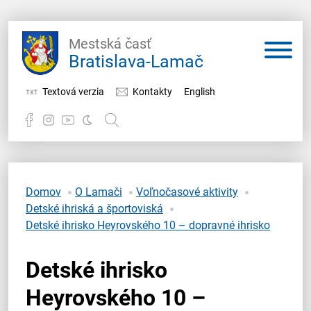
Mestská časť
Bratislava-Lamač
Textová verzia
Kontakty
English
Potrebujem vybaviť
Samospráva
Domov
O Lamači
Voľnočasové aktivity
Detské ihriská a športoviská
Miestny úrad
Detské ihrisko Heyrovského 10 – dopravné ihrisko
O Lamači
Detské ihrisko
Heyrovského 10 –