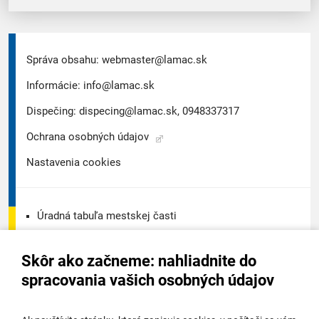
Správa obsahu:
webmaster@lamac.sk
Informácie:
info@lamac.sk
Dispečing:
dispecing@lamac.sk,
0948337317
Ochrana osobných údajov
Nastavenia cookies
Úradná tabuľa mestskej časti
Úradná tabuľa - životné prostredie
Skôr ako začneme: nahliadnite do
Úradná tabuľa stavebného úradu
spracovania vašich osobných údajov
Digitálne mesto