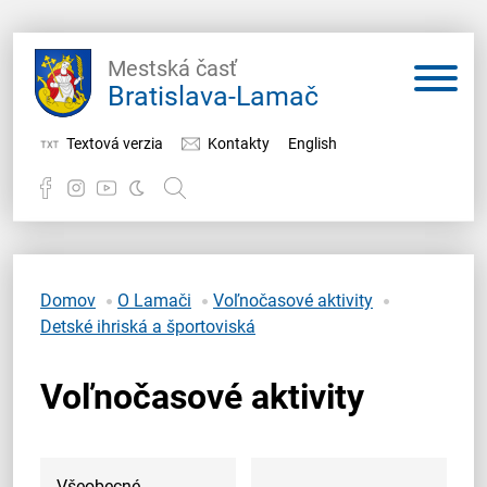
Mestská časť
Bratislava-Lamač
Textová verzia
Kontakty
English
Potrebujem vybaviť
Samospráva
Domov
O Lamači
Voľnočasové aktivity
Detské ihriská a športoviská
Miestny úrad
Voľnočasové aktivity
O Lamači
Všeobecné