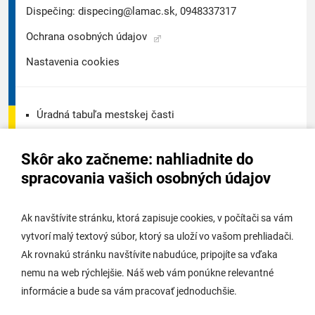
Dispečing:
dispecing@lamac.sk,
0948337317
Ochrana osobných údajov
Nastavenia cookies
Úradná tabuľa mestskej časti
Úradná tabuľa - životné prostredie
Skôr ako začneme: nahliadnite do
Úradná tabuľa stavebného úradu
spracovania vašich osobných údajov
Digitálne mesto
Ak navštívite stránku, ktorá zapisuje cookies, v počítači sa vám
vytvorí malý textový súbor, ktorý sa uloží vo vašom prehliadači.
Potrebujem vybaviť
Ak rovnakú stránku navštívite nabudúce, pripojíte sa vďaka
nemu na web rýchlejšie. Náš web vám ponúkne relevantné
Samospráva
informácie a bude sa vám pracovať jednoduchšie.
Miestny úrad