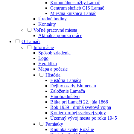
Komunálne služby Lamač
Centrum služieb GIS Lamač
Miestna knižnica Lamač
Úradné hodiny
Kontakty
Voľné pracovné miesta
Aktuálna ponuka práce
O Lamači
Informácie
Spôsob zriadenia
Logo
Heraldika
Mapa a počasie
História
História Lamača
Dejiny osady Blumenau
Založenie Lamača
Vinohradníctvo
Bitka pri Lamači 22. júla 1866
Rok 1939 - druhá svetová vojna
Koniec druhej svetovej vojny
Územný vývoj mesta po roku 1945
Pamiatky
Kaplnka svätej Rozálie