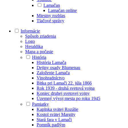
Lamačan
Lamačan online
Miestny rozhlas
Tlačové správy
Informácie
Spôsob zriadenia
Logo
Heraldika
Mapa a počasie
História
História Lamača
Dejiny osady Blumenau
Založenie Lamača
Vinohradníctvo
Bitka pri Lamači 22. júla 1866
Rok 1939 - druhá svetová vojna
Koniec druhej svetovej vojny
Územný vývoj mesta po roku 1945
Pamiatky
Kaplnka svätej Rozálie
Kostol svätej Margity
Stará fara v Lamači
Pomník padlým