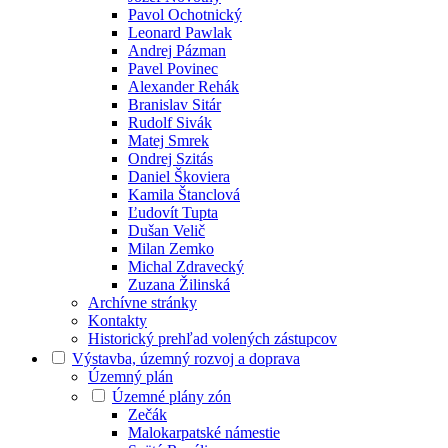
Pavol Ochotnický
Leonard Pawlak
Andrej Pázman
Pavel Povinec
Alexander Rehák
Branislav Sitár
Rudolf Sivák
Matej Smrek
Ondrej Szitás
Daniel Škoviera
Kamila Štanclová
Ľudovít Tupta
Dušan Velič
Milan Zemko
Michal Zdravecký
Zuzana Žilinská
Archívne stránky
Kontakty
Historický prehľad volených zástupcov
Výstavba, územný rozvoj a doprava
Územný plán
Územné plány zón
Zečák
Malokarpatské námestie