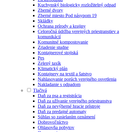
Kuchynský biologicky rozložitelný odpad
Zberné dvory
Zberné miesto Pod násypom 19
Skládky
Ochrana prírody a krajiny
Celoročná údržba verejných priestranstiev a
komunikácií
Komunitné kompostovanie
Zriadenie studne
Kontajnerové stojiská
Pes
Zelený taxík
Klimatický plán
Kontajnery na textil a šatstvo
Nahlasovanie porúch verejného osvetlenia
Nakladanie s odpadom
Tlačivá
Daň za psa a registrácia
Daň za užívanie verejného priestranstva
Daň za nevýherné hracie prístroje
Daň za predajné automaty
Súhlas so zasielaním oznámení
Dobrovoľníctvo
Ohlasovňa pobytov