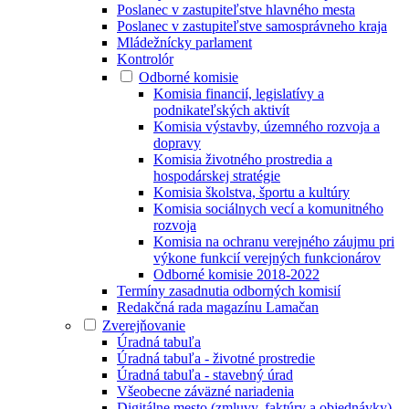
Poslanec v zastupiteľstve hlavného mesta
Poslanec v zastupiteľstve samosprávneho kraja
Mládežnícky parlament
Kontrolór
Odborné komisie
Komisia financií, legislatívy a
podnikateľských aktivít
Komisia výstavby, územného rozvoja a
dopravy
Komisia životného prostredia a
hospodárskej stratégie
Komisia školstva, športu a kultúry
Komisia sociálnych vecí a komunitného
rozvoja
Komisia na ochranu verejného záujmu pri
výkone funkcií verejných funkcionárov
Odborné komisie 2018-2022
Termíny zasadnutia odborných komisií
Redakčná rada magazínu Lamačan
Zverejňovanie
Úradná tabuľa
Úradná tabuľa - životné prostredie
Úradná tabuľa - stavebný úrad
Všeobecne záväzné nariadenia
Digitálne mesto (zmluvy, faktúry a objednávky)