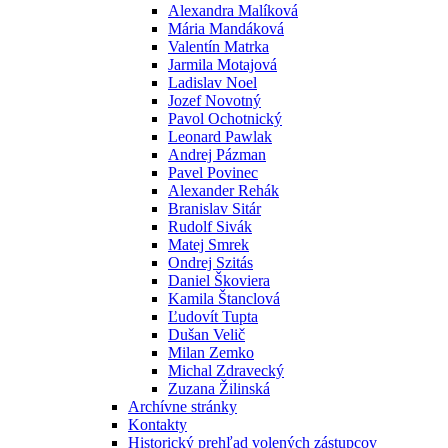
Alexandra Malíková
Mária Mandáková
Valentín Matrka
Jarmila Motajová
Ladislav Noel
Jozef Novotný
Pavol Ochotnický
Leonard Pawlak
Andrej Pázman
Pavel Povinec
Alexander Rehák
Branislav Sitár
Rudolf Sivák
Matej Smrek
Ondrej Szitás
Daniel Škoviera
Kamila Štanclová
Ľudovít Tupta
Dušan Velič
Milan Zemko
Michal Zdravecký
Zuzana Žilinská
Archívne stránky
Kontakty
Historický prehľad volených zástupcov