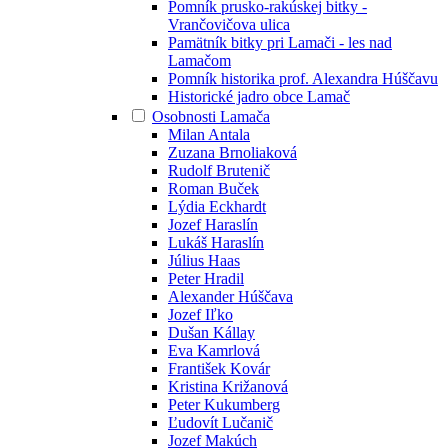
Pomník prusko-rakúskej bitky -
Vrančovičova ulica
Pamätník bitky pri Lamači - les nad
Lamačom
Pomník historika prof. Alexandra Húščavu
Historické jadro obce Lamač
Osobnosti Lamača
Milan Antala
Zuzana Brnoliaková
Rudolf Brutenič
Roman Buček
Lýdia Eckhardt
Jozef Haraslín
Lukáš Haraslín
Július Haas
Peter Hradil
Alexander Húščava
Jozef Iľko
Dušan Kállay
Eva Kamrlová
František Kovár
Kristina Križanová
Peter Kukumberg
Ľudovít Lučanič
Jozef Makúch