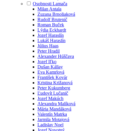
Osobnosti Lamača
Milan Antala
Zuzana Brnoliaková
Rudolf Brutenič
Roman Buček
Lýdia Eckhardt
Jozef Haraslín
Lukáš Haraslín
Július Haas
Peter Hradil
Alexander Húščava
Jozef Iľko
Dušan Kállay
Eva Kamrlová
František Kovár
Kristina Križanová
Peter Kukumberg
Ľudovít Lučanič
Jozef Makúch
Alexandra Malíková
Mária Mandáková
Valentín Matrka
Jarmila Motajová
Ladislav Noel
Jozef Novotný