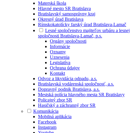
Materská škola
Hlavné mesto SR Bratislava
Bratislavský samosprávny kraj
Okresný úrad Bratislava
Rímskokatolícky farský úrad Bratislava-Lamač
Lesné spoločenstvo majiteľov urbáru a lesnej
spoločnosti Bratislava-Lamač, p.s.
Orgány spoločnosti
Informácie
Oznamy
Uznesenia
Legislatíva
Ochrana údajov
Kontakt
Odvoz a likvidácia odpadu, a.s.
Bratislavská vodárenská spoločnosť, a.s.
Dopravný podnik Bratislava, a.s.
Mestská polícia hlavného mesta SR Bratislavy
Policajný zbor SR
Hasičský a záchranný zbor SR
Komunikácia
Mobilná aplikácia
Facebook
Instagram
Youtube