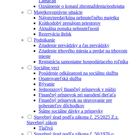
Lamačan
Oznámenie o konaní zhromaždenia/podujatia
Majetkovoprávne situácie
Nájom/predaj/kúpa nehnuteľného majetku
Krátkodobý prenájom priestorov
Aktuálna ponuka nehnuteľností
Rezervácia ihrísk
Podnikanie
Zriadenie prevádzky a čas prevádzky
Zriadenie trhového miesta a predaj na trhovom
mieste
Registrácia samostatne hospodáriaceho roľníka
Sociálne veci
Posúdenie odkázanosti na sociálnu službu
Opatrovateľská služba
Bývanie
Jednorazový finančný príspevok v núdzi
Finančný príspevok pri narodení dieťaťa
Finančný príspevok na stravovanie pre
poberateľov dôchodkov
Štátne sociálne dávky a príspevky
Stavebný úrad podľa zákona č. 25/2025 Z.z.
Stavebný zákon
Tlačivá
Stavebný úrad podľa zákona č. 50/1976 o