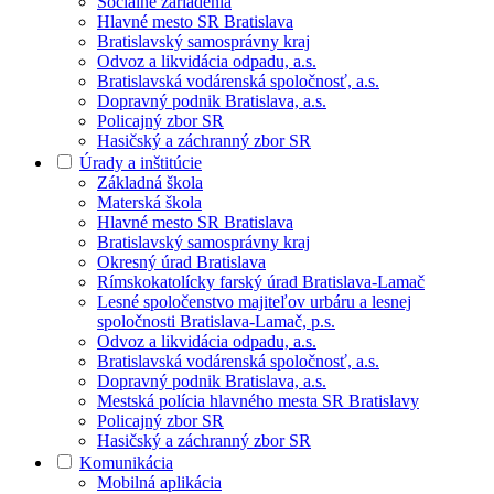
Sociálne zariadenia
Hlavné mesto SR Bratislava
Bratislavský samosprávny kraj
Odvoz a likvidácia odpadu, a.s.
Bratislavská vodárenská spoločnosť, a.s.
Dopravný podnik Bratislava, a.s.
Policajný zbor SR
Hasičský a záchranný zbor SR
Úrady a inštitúcie
Základná škola
Materská škola
Hlavné mesto SR Bratislava
Bratislavský samosprávny kraj
Okresný úrad Bratislava
Rímskokatolícky farský úrad Bratislava-Lamač
Lesné spoločenstvo majiteľov urbáru a lesnej
spoločnosti Bratislava-Lamač, p.s.
Odvoz a likvidácia odpadu, a.s.
Bratislavská vodárenská spoločnosť, a.s.
Dopravný podnik Bratislava, a.s.
Mestská polícia hlavného mesta SR Bratislavy
Policajný zbor SR
Hasičský a záchranný zbor SR
Komunikácia
Mobilná aplikácia