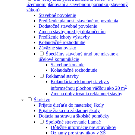
územnom plánovaní a stavebnom poriadku (stavebný
zákon)
Stavebné povolenie
Predĺženie platnosti stavebného povolenia
Dodatočné stavebné povolenie
Zmena stavby pred jej dokončením
Predĺženie lehoty výstavby
Kolaudačné rozhodnutie
Záväzné stanovisko
Špeciálny stavebný úrad pre miestne a
účelové komunikácie
Stavebné konanie
Kolaudačné rozhodnutie
Reklamné stavby
Kolaudácia reklamnej stavby s
2
informačnou plochou väčšou ako 20 m
Zmena doby trvania reklamnej stavby
Školstvo
Prijatie dieťaťa do materskej školy
Prijatie žiaka do základnej školy
Dotácia na stravu a školské pomôcky
Spoločné stravovanie Lamač
Dôležité informácie pre stravníkov
Oznamy pre stravníkov v ZŠ