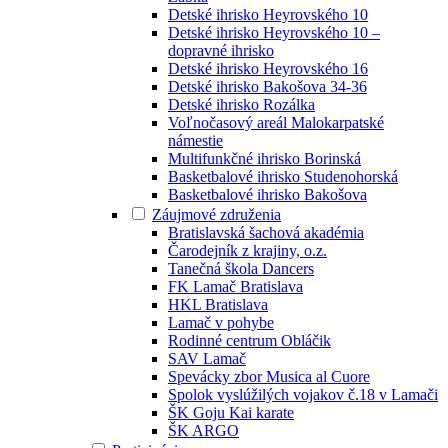
Detské ihrisko Heyrovského 10
Detské ihrisko Heyrovského 10 –
dopravné ihrisko
Detské ihrisko Heyrovského 16
Detské ihrisko Bakošova 34-36
Detské ihrisko Rozálka
Voľnočasový areál Malokarpatské
námestie
Multifunkčné ihrisko Borinská
Basketbalové ihrisko Studenohorská
Basketbalové ihrisko Bakošova
Záujmové združenia
Bratislavská šachová akadémia
Čarodejník z krajiny, o.z.
Tanečná škola Dancers
FK Lamač Bratislava
HKL Bratislava
Lamač v pohybe
Rodinné centrum Obláčik
SAV Lamač
Spevácky zbor Musica al Cuore
Spolok vyslúžilých vojakov č.18 v Lamači
ŠK Goju Kai karate
ŠK ARGO