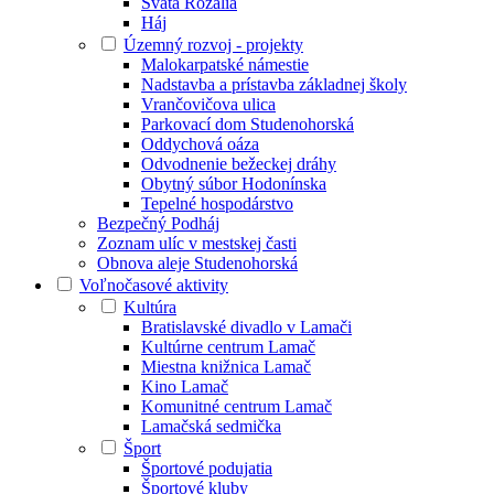
Svätá Rozália
Háj
Územný rozvoj - projekty
Malokarpatské námestie
Nadstavba a prístavba základnej školy
Vrančovičova ulica
Parkovací dom Studenohorská
Oddychová oáza
Odvodnenie bežeckej dráhy
Obytný súbor Hodonínska
Tepelné hospodárstvo
Bezpečný Podháj
Zoznam ulíc v mestskej časti
Obnova aleje Studenohorská
Voľnočasové aktivity
Kultúra
Bratislavské divadlo v Lamači
Kultúrne centrum Lamač
Miestna knižnica Lamač
Kino Lamač
Komunitné centrum Lamač
Lamačská sedmička
Šport
Športové podujatia
Športové kluby