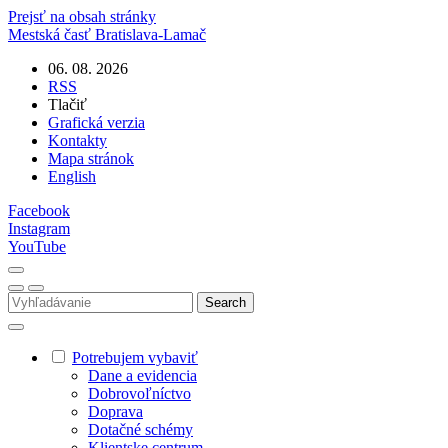
Prejsť na obsah stránky
Mestská časť
Bratislava-Lamač
06. 08. 2026
RSS
Tlačiť
Grafická verzia
Kontakty
Mapa stránok
English
Facebook
Instagram
YouTube
Potrebujem vybaviť
Dane a evidencia
Dobrovoľníctvo
Doprava
Dotačné schémy
Klientske centrum