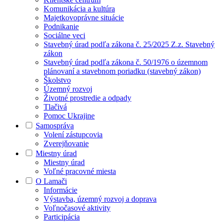
Komunikácia a kultúra
Majetkovoprávne situácie
Podnikanie
Sociálne veci
Stavebný úrad podľa zákona č. 25/2025 Z.z. Stavebný
zákon
Stavebný úrad podľa zákona č. 50/1976 o územnom
plánovaní a stavebnom poriadku (stavebný zákon)
Školstvo
Územný rozvoj
Životné prostredie a odpady
Tlačivá
Pomoc Ukrajine
Samospráva
Volení zástupcovia
Zverejňovanie
Miestny úrad
Miestny úrad
Voľné pracovné miesta
O Lamači
Informácie
Výstavba, územný rozvoj a doprava
Voľnočasové aktivity
Participácia