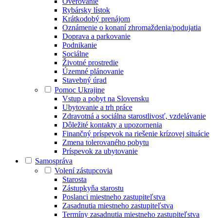
Overovanie
Rybársky lístok
Krátkodobý prenájom
Oznámenie o konaní zhromaždenia/podujatia
Doprava a parkovanie
Podnikanie
Sociálne
Životné prostredie
Územné plánovanie
Stavebný úrad
Pomoc Ukrajine
Vstup a pobyt na Slovensku
Ubytovanie a trh práce
Zdravotná a sociálna starostlivosť, vzdelávanie
Dôležité kontakty a upozornenia
Finančný príspevok na riešenie krízovej situácie
Zmena tolerovaného pobytu
Príspevok za ubytovanie
Samospráva
Volení zástupcovia
Starosta
Zástupkyňa starostu
Poslanci miestneho zastupiteľstva
Zasadnutia miestneho zastupiteľstva
Termíny zasadnutia miestneho zastupiteľstva