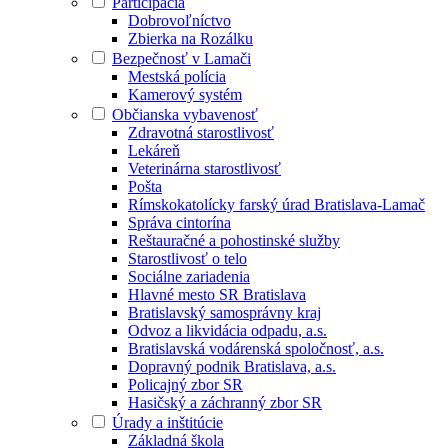
Participácia
Dobrovoľníctvo
Zbierka na Rozálku
Bezpečnosť v Lamači
Mestská polícia
Kamerový systém
Občianska vybavenosť
Zdravotná starostlivosť
Lekáreň
Veterinárna starostlivosť
Pošta
Rímskokatolícky farský úrad Bratislava-Lamač
Správa cintorína
Reštauračné a pohostinské služby
Starostlivosť o telo
Sociálne zariadenia
Hlavné mesto SR Bratislava
Bratislavský samosprávny kraj
Odvoz a likvidácia odpadu, a.s.
Bratislavská vodárenská spoločnosť, a.s.
Dopravný podnik Bratislava, a.s.
Policajný zbor SR
Hasičský a záchranný zbor SR
Úrady a inštitúcie
Základná škola