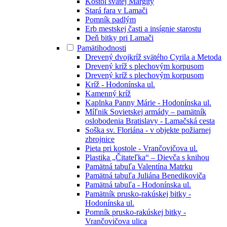
Kostol svätej Margity
Stará fara v Lamači
Pomník padlým
Erb mestskej časti a insígnie starostu
Deň bitky pri Lamači
Pamätihodnosti
Drevený dvojkríž svätého Cyrila a Metoda
Drevený kríž s plechovým korpusom
Drevený kríž s plechovým korpusom
Kríž - Hodonínska ul.
Kamenný kríž
Kaplnka Panny Márie - Hodonínska ul.
Míľnik Sovietskej armády – pamätník
oslobodenia Bratislavy - Lamačská cesta
Soška sv. Floriána - v objekte požiarnej
zbrojnice
Pieta pri kostole - Vrančovičova ul.
Plastika „Čitateľka“ – Dievča s knihou
Pamätná tabuľa Valentína Matrku
Pamätná tabuľa Juliána Benedikoviča
Pamätná tabuľa - Hodonínska ul.
Pamätník prusko-rakúskej bitky -
Hodonínska ul.
Pomník prusko-rakúskej bitky -
Vrančovičova ulica