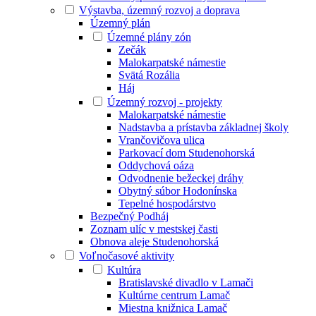
Výstavba, územný rozvoj a doprava
Územný plán
Územné plány zón
Zečák
Malokarpatské námestie
Svätá Rozália
Háj
Územný rozvoj - projekty
Malokarpatské námestie
Nadstavba a prístavba základnej školy
Vrančovičova ulica
Parkovací dom Studenohorská
Oddychová oáza
Odvodnenie bežeckej dráhy
Obytný súbor Hodonínska
Tepelné hospodárstvo
Bezpečný Podháj
Zoznam ulíc v mestskej časti
Obnova aleje Studenohorská
Voľnočasové aktivity
Kultúra
Bratislavské divadlo v Lamači
Kultúrne centrum Lamač
Miestna knižnica Lamač