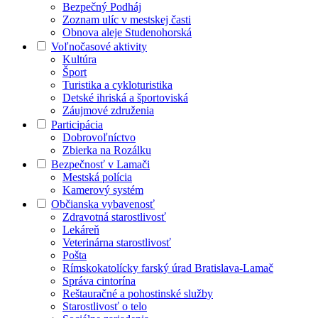
Bezpečný Podháj
Zoznam ulíc v mestskej časti
Obnova aleje Studenohorská
Voľnočasové aktivity
Kultúra
Šport
Turistika a cykloturistika
Detské ihriská a športoviská
Záujmové združenia
Participácia
Dobrovoľníctvo
Zbierka na Rozálku
Bezpečnosť v Lamači
Mestská polícia
Kamerový systém
Občianska vybavenosť
Zdravotná starostlivosť
Lekáreň
Veterinárna starostlivosť
Pošta
Rímskokatolícky farský úrad Bratislava-Lamač
Správa cintorína
Reštauračné a pohostinské služby
Starostlivosť o telo