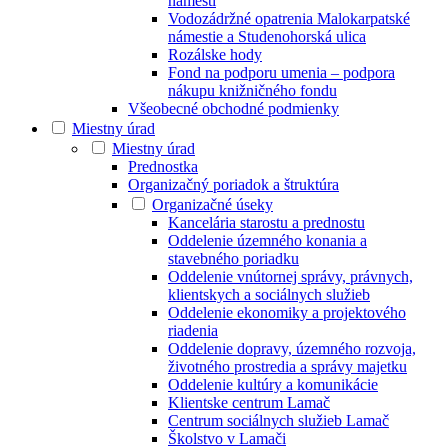
námestí
Vodozádržné opatrenia Malokarpatské
námestie a Studenohorská ulica
Rozálske hody
Fond na podporu umenia – podpora
nákupu knižničného fondu
Všeobecné obchodné podmienky
Miestny úrad
Miestny úrad
Prednostka
Organizačný poriadok a štruktúra
Organizačné úseky
Kancelária starostu a prednostu
Oddelenie územného konania a
stavebného poriadku
Oddelenie vnútornej správy, právnych,
klientskych a sociálnych služieb
Oddelenie ekonomiky a projektového
riadenia
Oddelenie dopravy, územného rozvoja,
životného prostredia a správy majetku
Oddelenie kultúry a komunikácie
Klientske centrum Lamač
Centrum sociálnych služieb Lamač
Školstvo v Lamači