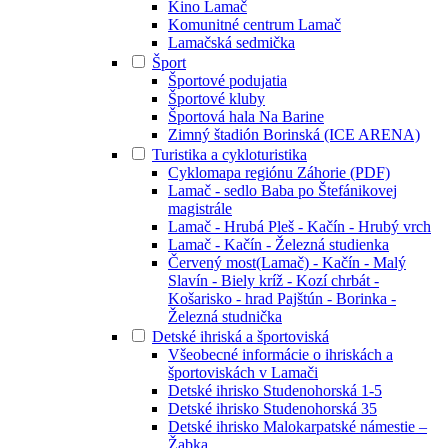
Kino Lamač
Komunitné centrum Lamač
Lamačská sedmička
Šport
Športové podujatia
Športové kluby
Športová hala Na Barine
Zimný štadión Borinská (ICE ARENA)
Turistika a cykloturistika
Cyklomapa regiónu Záhorie (PDF)
Lamač - sedlo Baba po Štefánikovej
magistrále
Lamač - Hrubá Pleš - Kačín - Hrubý vrch
Lamač - Kačín - Železná studienka
Červený most(Lamač) - Kačín - Malý
Slavín - Biely kríž - Kozí chrbát -
Košarisko - hrad Pajštún - Borinka -
Železná studnička
Detské ihriská a športoviská
Všeobecné informácie o ihriskách a
športoviskách v Lamači
Detské ihrisko Studenohorská 1-5
Detské ihrisko Studenohorská 35
Detské ihrisko Malokarpatské námestie –
Žabka