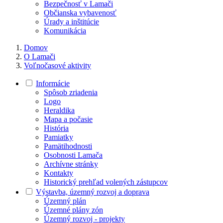
Bezpečnosť v Lamači
Občianska vybavenosť
Úrady a inštitúcie
Komunikácia
Domov
O Lamači
Voľnočasové aktivity
Informácie
Spôsob zriadenia
Logo
Heraldika
Mapa a počasie
História
Pamiatky
Pamätihodnosti
Osobnosti Lamača
Archívne stránky
Kontakty
Historický prehľad volených zástupcov
Výstavba, územný rozvoj a doprava
Územný plán
Územné plány zón
Územný rozvoj - projekty