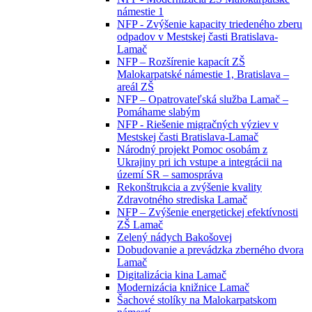
námestie 1
NFP - Zvýšenie kapacity triedeného zberu
odpadov v Mestskej časti Bratislava-
Lamač
NFP – Rozšírenie kapacít ZŠ
Malokarpatské námestie 1, Bratislava –
areál ZŠ
NFP – Opatrovateľská služba Lamač –
Pomáhame slabým
NFP - Riešenie migračných výziev v
Mestskej časti Bratislava-Lamač
Národný projekt Pomoc osobám z
Ukrajiny pri ich vstupe a integrácii na
území SR – samospráva
Rekonštrukcia a zvýšenie kvality
Zdravotného strediska Lamač
NFP – Zvýšenie energetickej efektívnosti
ZŠ Lamač
Zelený nádych Bakošovej
Dobudovanie a prevádzka zberného dvora
Lamač
Digitalizácia kina Lamač
Modernizácia knižnice Lamač
Šachové stolíky na Malokarpatskom