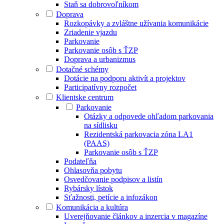
Staň sa dobrovoľníkom
Doprava
Rozkopávky a zvláštne užívania komunikácie
Zriadenie vjazdu
Parkovanie
Parkovanie osôb s ŤZP
Doprava a urbanizmus
Dotačné schémy
Dotácie na podporu aktivít a projektov
Participatívny rozpočet
Klientske centrum
Parkovanie
Otázky a odpovede ohľadom parkovania
na sídlisku
Rezidentská parkovacia zóna LA1
(PAAS)
Parkovanie osôb s ŤZP
Podateľňa
Ohlasovňa pobytu
Osvedčovanie podpisov a listín
Rybársky lístok
Sťažnosti, petície a infozákon
Komunikácia a kultúra
Uverejňovanie článkov a inzercia v magazíne