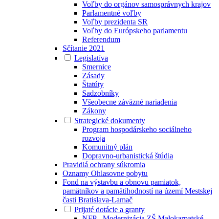
Voľby do orgánov samosprávnych krajov
Parlamentné voľby
Voľby prezidenta SR
Voľby do Európskeho parlamentu
Referendum
Sčítanie 2021
Legislatíva
Smernice
Zásady
Štatúty
Sadzobníky
Všeobecne záväzné nariadenia
Zákony
Strategické dokumenty
Program hospodárskeho sociálneho
rozvoja
Komunitný plán
Dopravno-urbanistická štúdia
Pravidlá ochrany súkromia
Oznamy Ohlasovne pobytu
Fond na výstavbu a obnovu pamiatok,
pamätníkov a pamätihodností na území Mestskej
časti Bratislava-Lamač
Prijaté dotácie a granty
NFP - Modernizácia ZŠ Malokarpatské