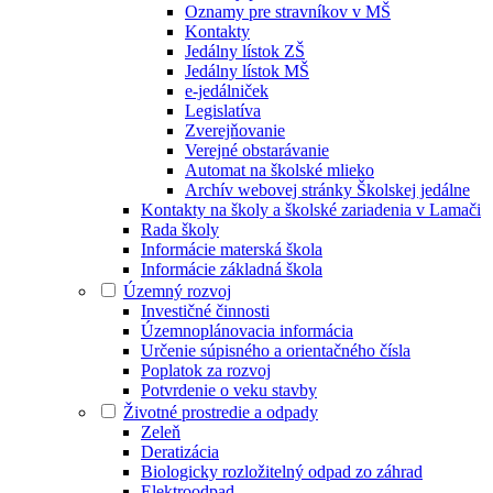
Oznamy pre stravníkov v MŠ
Kontakty
Jedálny lístok ZŠ
Jedálny lístok MŠ
e-jedálniček
Legislatíva
Zverejňovanie
Verejné obstarávanie
Automat na školské mlieko
Archív webovej stránky Školskej jedálne
Kontakty na školy a školské zariadenia v Lamači
Rada školy
Informácie materská škola
Informácie základná škola
Územný rozvoj
Investičné činnosti
Územnoplánovacia informácia
Určenie súpisného a orientačného čísla
Poplatok za rozvoj
Potvrdenie o veku stavby
Životné prostredie a odpady
Zeleň
Deratizácia
Biologicky rozložitelný odpad zo záhrad
Elektroodpad