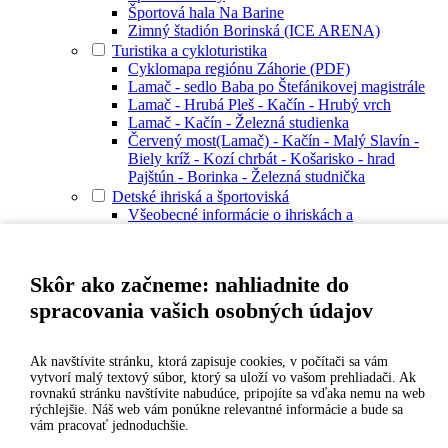
Športová hala Na Barine
Zimný štadión Borinská (ICE ARENA)
Turistika a cykloturistika
Cyklomapa regiónu Záhorie (PDF)
Lamač - sedlo Baba po Štefánikovej magistrále
Lamač - Hrubá Pleš - Kačín - Hrubý vrch
Lamač - Kačín - Železná studienka
Červený most(Lamač) - Kačín - Malý Slavín -
Biely kríž - Kozí chrbát - Košarisko - hrad
Pajštún - Borinka - Železná studnička
Detské ihriská a športoviská
Všeobecné informácie o ihriskách a
športoviskách v Lamači
Detské ihrisko Studenohorská 1-5
Detské ihrisko Studenohorská 35
Skôr ako začneme: nahliadnite do
Detské ihrisko Malokarpatské námestie – Žabka
Detské ihrisko Heyrovského 10
spracovania vašich osobných údajov
Detské ihrisko Heyrovského 10 – dopravné
ihrisko
Detské ihrisko Heyrovského 16
Ak navštívite stránku, ktorá zapisuje cookies, v počítači sa vám
Detské ihrisko Bakošova 34-36
vytvorí malý textový súbor, ktorý sa uloží vo vašom prehliadači. Ak
rovnakú stránku navštívite nabudúce, pripojíte sa vďaka nemu na web
Detské ihrisko Rozálka
rýchlejšie. Náš web vám ponúkne relevantné informácie a bude sa
Voľnočasový areál Malokarpatské námestie
vám pracovať jednoduchšie.
Multifunkčné ihrisko Borinská