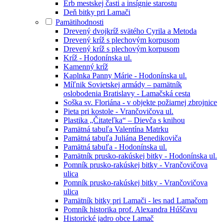
Erb mestskej časti a insígnie starostu
Deň bitky pri Lamači
Pamätihodnosti
Drevený dvojkríž svätého Cyrila a Metoda
Drevený kríž s plechovým korpusom
Drevený kríž s plechovým korpusom
Kríž - Hodonínska ul.
Kamenný kríž
Kaplnka Panny Márie - Hodonínska ul.
Míľnik Sovietskej armády – pamätník
oslobodenia Bratislavy - Lamačská cesta
Soška sv. Floriána - v objekte požiarnej zbrojnice
Pieta pri kostole - Vrančovičova ul.
Plastika „Čitateľka“ – Dievča s knihou
Pamätná tabuľa Valentína Matrku
Pamätná tabuľa Juliána Benedikoviča
Pamätná tabuľa - Hodonínska ul.
Pamätník prusko-rakúskej bitky - Hodonínska ul.
Pomník prusko-rakúskej bitky - Vrančovičova
ulica
Pomník prusko-rakúskej bitky - Vrančovičova
ulica
Pamätník bitky pri Lamači - les nad Lamačom
Pomník historika prof. Alexandra Húščavu
Historické jadro obce Lamač